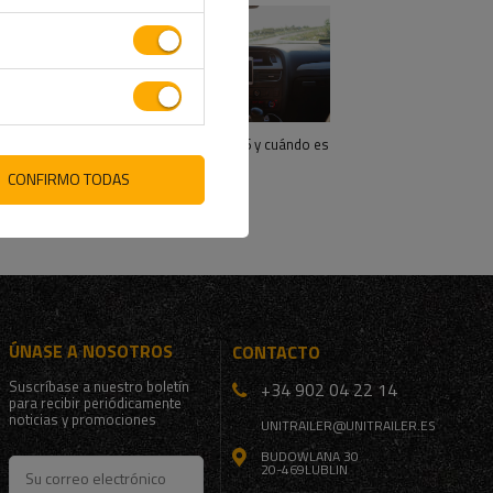
edo circular?
 MMR de un
e remolque puedes
de conducir de clase B y
rcular con un remolque
licamos también qué es la extensión B-96 y cuándo es
 de conducir tipo B+E
CONFIRMO TODAS
ÚNASE A NOSOTROS
CONTACTO
Suscríbase a nuestro boletín
+34 902 04 22 14
para recibir periódicamente
noticias y promociones
UNITRAILER@UNITRAILER.ES
BUDOWLANA 30
20-469
LUBLIN