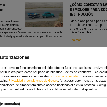
ima
¿CÓMO CONECTAR LA
on
REMOLQUE PARA COC
INSTRUCCIÓN
Discutimos paso a paso có
que de automóvil
enchufe del remolque para 
En este artículo,
diferencia entre el arnés de
ican a un conductor
¡Descúbrelo todo!
. Explicamos cómo es una maniobra de marcha atrás
 la ciudad y qué velocidades están permitidas para un
Lea más
autorizaciones
molque?
Luces para remolque 
informacion
ipaje, motos,
r el correcto funcionamiento del sitio, ofrecer funciones sociales, analizar el 
s
que no caben
Tipos de luces, normas y ca
na solución
 por nuestra parte como por parte de nuestros Socios de confianza. Las cooki
Después de leer este artíc
n remolque
ontrarás más información en nuestra
política de privacidad
. También puedes e
iluminación de tu remolque
ir las siguientes
problemas elegirás las luces
página
Privacidad y condiciones de Google
. Al aceptar este mensaje, acepta
do y agradable.
necesarios para tu vehícul
 condiciones de almacenamiento o acceso haciendo clic en la pestaña "Config
necesitas saber que tipo d
alquier momento eliminando las cookies del navegador de tu dispositivo.
seguridad y además, evitar
Lea más
(necesarias)