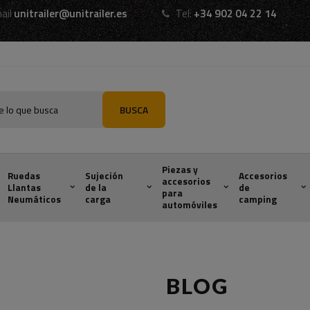
ail
unitrailer@unitrailer.es
Tel:
+34 902 04 22 14
BUSCA
Piezas y
Ruedas
Sujeción
Accesorios
accesorios
Llantas
de la
de
para
Neumáticos
carga
camping
automóviles
BLOG