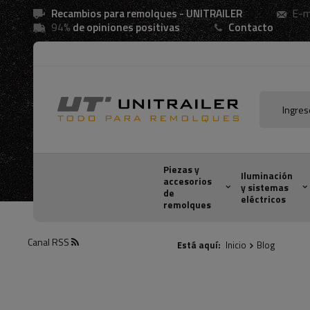
Recambios para remolques - UNITRAILER
E-m
94%
de opiniones positivas
Contacto
Piezas y
Iluminación
accesorios
y sistemas
de
eléctricos
remolques
Canal RSS
Está aquí:
Inicio
Blog