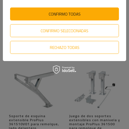
Juego de cuatro
Juego de cuatro
almohadillas de soporte
almohadillas de soporte
CONFIRMO TODAS
estabilizadoras para
de esquina estabilizadoras
remolque ProPlus 361519
para remolque ProPlus
con resorte, 20,5 x 27,5
361538
cm.
CONFIRMO SELECCIONADAS
Producto disponible en
Producto disponible en
pequeñas cantidades
grandes cantidades
81,99 €
21,49 €
RECHAZO TODAS
Soporte de esquina
Juego de dos soportes
extensible ProPlus
extensibles con manivela y
361510V01 para remolque,
montaje ProPlus 361500
lado delantero
para remolque de