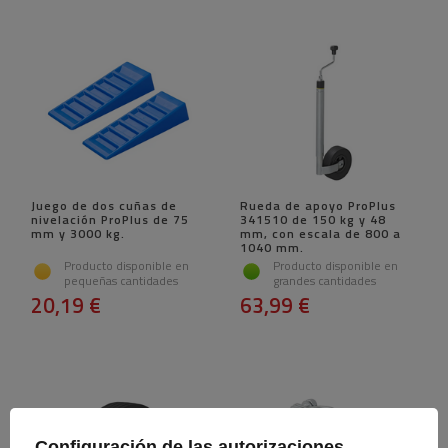
Juego de dos cuñas de
Rueda de apoyo ProPlus
nivelación ProPlus de 75
341510 de 150 kg y 48
mm y 3000 kg.
mm, con escala de 800 a
1040 mm.
Producto disponible en
Producto disponible en
pequeñas cantidades
grandes cantidades
20,19 €
63,99 €
Configuración de las autorizaciones