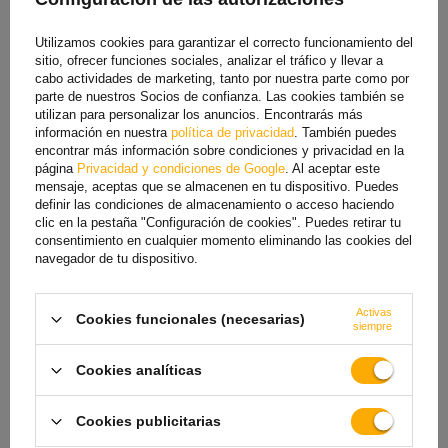
Utilizamos cookies para garantizar el correcto funcionamiento del
sitio, ofrecer funciones sociales, analizar el tráfico y llevar a
cabo actividades de marketing, tanto por nuestra parte como por
parte de nuestros Socios de confianza. Las cookies también se
Rueda de repuesto para
Abrazadera para rueda
utilizan para personalizar los anuncios. Encontrarás más
ProPlus 341540, rueda
jockey ProPlus 341532V01
información en nuestra
política de privacidad
. También puedes
jockey de caucho macizo
con función de inclinación
encontrar más información sobre condiciones y privacidad en la
de 200x50 mm.
de 48 mm
página
Privacidad y condiciones de Google
. Al aceptar este
Producto disponible en
Producto disponible en
grandes cantidades
grandes cantidades
mensaje, aceptas que se almacenen en tu dispositivo. Puedes
8,49 €
20,49 €
definir las condiciones de almacenamiento o acceso haciendo
clic en la pestaña "Configuración de cookies". Puedes retirar tu
consentimiento en cualquier momento eliminando las cookies del
navegador de tu dispositivo.
Activas
Cookies funcionales (necesarias)
siempre
Cookies analíticas
Cookies publicitarias