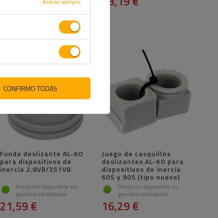
89,79 €
48,19 €
Activas siempre
CONFIRMO TODAS
Funda deslizante AL-KO
Juego de casquillos
para dispositivos de
deslizantes AL-KO para
inercia 2.8VB/351VB
dispositivos de inercia
60S y 90S (tipo nuevo)
Producto disponible en
Producto disponible en
grandes cantidades
grandes cantidades
21,59 €
16,29 €