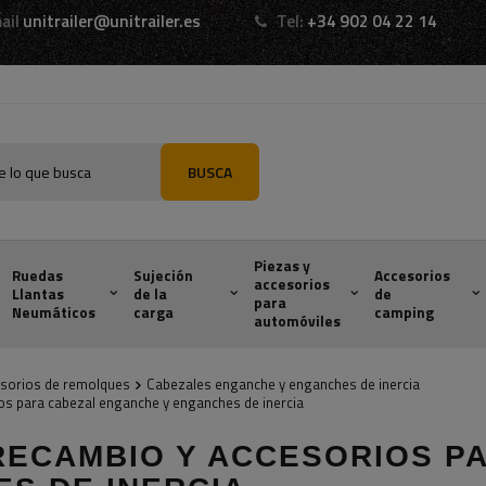
ail
unitrailer@unitrailer.es
Tel:
+34 902 04 22 14
BUSCA
Piezas y
Ruedas
Sujeción
Accesorios
accesorios
Llantas
de la
de
para
Neumáticos
carga
camping
automóviles
esorios de remolques
Cabezales enganche y enganches de inercia
os para cabezal enganche y enganches de inercia
 RECAMBIO Y ACCESORIOS P