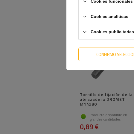
41,39 €
Cookies funcionales 
Cookies analíticas
Cookies publicitarias
CONFIRMO SELECCI
Tornillo de fijación de la
abrazadera DROMET
M14x80
Producto disponible en
grandes cantidades
0,89 €