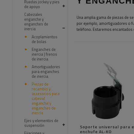
Y ENGANCHE
Ruedas jockey y pies
de apoyo
Cabezales
Una amplia gama de piezas de serv
enganche y
por ejemplo, amortiguadores o fue
enganches de
inercia
teléfono. Estaremos encantados d
Acoplamientos
de bolas
Enganches de
inercia | frenos
de inercia
Amortiguadores
para enganches
de inercia
Piezas de
recambio y
accesorios para
cabezal
enganche y
enganches de
inercia
Ejes y elementos de
suspensión
Soporte universal para e
enchufe AL-KO
Fijaciones y