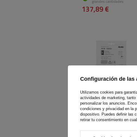
grandes cantidades
137,89 €
Configuración de las 
Utilizamos cookies para garantiza
actividades de marketing, tanto
personalizar los anuncios. Enc
Forros de fricción AL-KO
condiciones y privacidad en la 
AKS3004
dispositivo. Puedes definir las
retirar tu consentimiento en cu
Producto disponible en
pequeñas cantidades