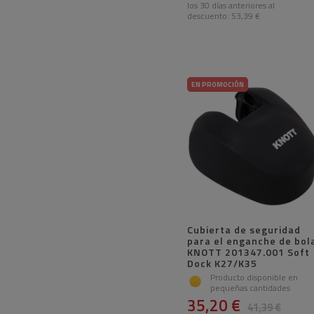
los 30 días anteriores al
descuento:
53,39 €
EN PROMOCIÓN
Cubierta de seguridad
para el enganche de bol
KNOTT 201347.001 Soft
Dock K27/K35
Producto disponible en
pequeñas cantidades
35,20 €
41,39 €