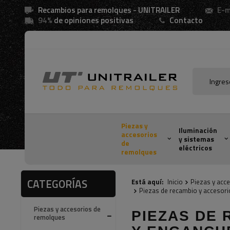
Recambios para remolques - UNITRAILER
E-m
94%
de opiniones positivas
Contacto
Piezas y
Iluminación
accesorios
y sistemas
de
eléctricos
remolques
CATEGORÍAS
Está aquí:
Inicio
Piezas y acc
Piezas de recambio y accesori
Piezas y accesorios de
PIEZAS DE
remolques