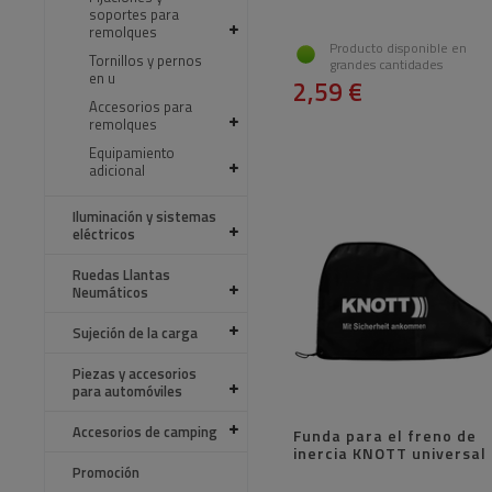
soportes para
remolques
Producto disponible en
Tornillos y pernos
grandes cantidades
en u
2,59 €
Accesorios para
remolques
Equipamiento
adicional
Iluminación y sistemas
eléctricos
Ruedas Llantas
Neumáticos
Sujeción de la carga
Piezas y accesorios
para automóviles
Accesorios de camping
Funda para el freno de
inercia KNOTT universal
Promoción