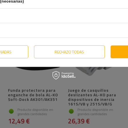
58,39 €
37,79 €
(necesarias)
ONADAS
RECHAZO TODAS
Funda protectora para
Juego de casquillos
enganche de bola AL-KO
deslizantes AL-KO para
Soft-Dock AK301/AK351
dispositivos de inercia
161S/VB y 251S/VB/G
Producto disponible en
Producto disponible en
grandes cantidades
grandes cantidades
12,49 €
26,39 €