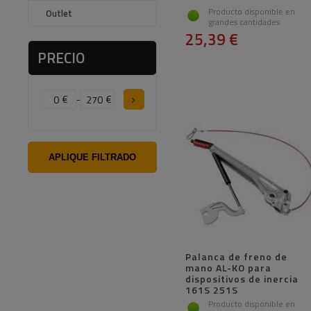
Producto disponible en
Outlet
grandes cantidades
25,39 €
PRECIO
€
-
€
APLIQUE FILTRADO
Palanca de freno de
mano AL-KO para
dispositivos de inercia
161S 251S
Producto disponible en