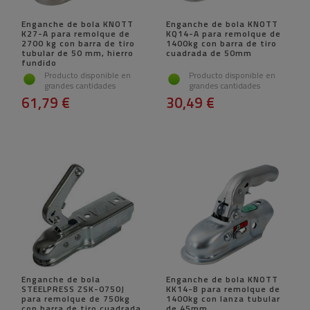
Enganche de bola KNOTT
Enganche de bola KNOTT
K27-A para remolque de
KQ14-A para remolque de
2700 kg con barra de tiro
1400kg con barra de tiro
tubular de 50 mm, hierro
cuadrada de 50mm
fundido
Producto disponible en
Producto disponible en
grandes cantidades
grandes cantidades
61,79 €
30,49 €
Enganche de bola
Enganche de bola KNOTT
STEELPRESS ZSK-0750J
KK14-B para remolque de
para remolque de 750kg
1400kg con lanza tubular
con barra de tiro cuadrada
de 45mm