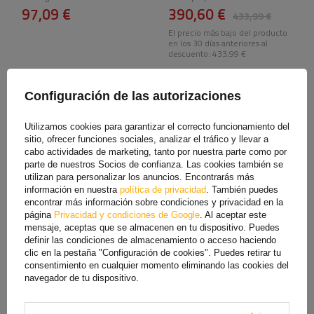
97,09 €
390,60 €
433,99 €
El precio más bajo del producto
en los 30 días anteriores al
descuento:
433,99 €
Configuración de las autorizaciones
Utilizamos cookies para garantizar el correcto funcionamiento del
sitio, ofrecer funciones sociales, analizar el tráfico y llevar a
cabo actividades de marketing, tanto por nuestra parte como por
parte de nuestros Socios de confianza. Las cookies también se
utilizan para personalizar los anuncios. Encontrarás más
información en nuestra
política de privacidad
. También puedes
encontrar más información sobre condiciones y privacidad en la
página
Privacidad y condiciones de Google
. Al aceptar este
Enganche de bola
Enganche de bola KNOTT
mensaje, aceptas que se almacenen en tu dispositivo. Puedes
WINTERHOFF WW30-D3-
K7.5-E para remolque de
definir las condiciones de almacenamiento o acceso haciendo
K1414 para remolque de
750 kg con barra de tiro
clic en la pestaña "Configuración de cookies". Puedes retirar tu
3000 kg con barra de tiro
tubular de 70 mm
consentimiento en cualquier momento eliminando las cookies del
tubular de 50 mm, hierro
fundido
navegador de tu dispositivo.
Producto disponible en
Producto disponible en
grandes cantidades
grandes cantidades