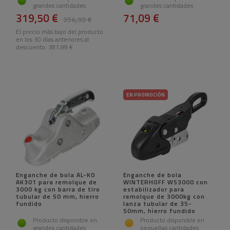
grandes cantidades
grandes cantidades
319,50 €
71,09 €
354,99 €
El precio más bajo del producto
en los 30 días anteriores al
descuento:
387,99 €
EN PROMOCIÓN
Enganche de bola AL-KO
Enganche de bola
AK301 para remolque de
WINTERHOFF WS3000 con
3000 kg con barra de tiro
estabilizador para
tubular de 50 mm, hierro
remolque de 3000kg con
fundido
lanza tubular de 35-
50mm, hierro fundido
Producto disponible en
Producto disponible en
grandes cantidades
pequeñas cantidades