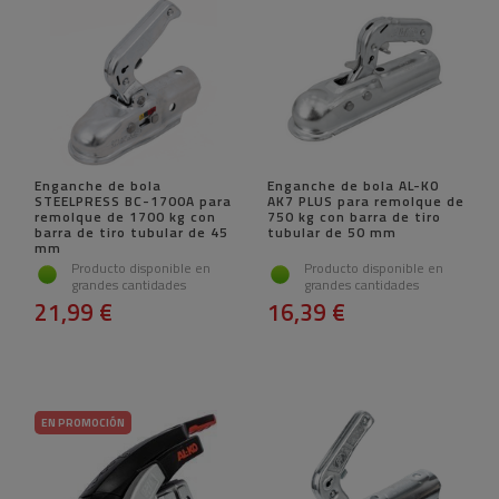
Enganche de bola
Enganche de bola AL-KO
STEELPRESS BC-1700A para
AK7 PLUS para remolque de
remolque de 1700 kg con
750 kg con barra de tiro
barra de tiro tubular de 45
tubular de 50 mm
mm
Producto disponible en
Producto disponible en
grandes cantidades
grandes cantidades
21,99 €
16,39 €
EN PROMOCIÓN