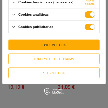
60,89 €
21,79 €
Activas
Cookies funcionales (necesarias)
siempre
Cookies analíticas
Cookies publicitarias
CONFIRMO TODAS
CONFIRMO SELECCIONADAS
Enganche de bola KNOTT
Enganche de bola KNOTT
K7.5-G para remolque de
K7.5-M para remolque de
750 kg con barra de tiro
750 kg con barra de tiro
RECHAZO TODAS
cuadrada de 45 mm
cuadrada de 70 mm
Producto disponible en
Producto disponible en
grandes cantidades
grandes cantidades
19,19 €
21,89 €