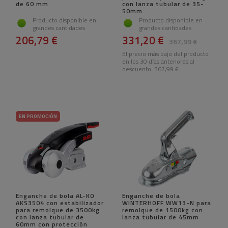
de 60 mm
con lanza tubular de 35-
50mm
Producto disponible en
Producto disponible en
grandes cantidades
grandes cantidades
206,79 €
331,20 €
367,99 €
El precio más bajo del producto
en los 30 días anteriores al
descuento:
367,99 €
EN PROMOCIÓN
Enganche de bola AL-KO
Enganche de bola
AKS3504 con estabilizador
WINTERHOFF WW13-N para
para remolque de 3500kg
remolque de 1500kg con
con lanza tubular de
lanza tubular de 45mm
60mm con protección