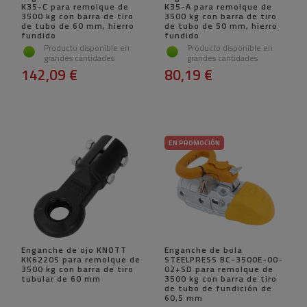
K35-C para remolque de
K35-A para remolque de
3500 kg con barra de tiro
3500 kg con barra de tiro
de tubo de 60 mm, hierro
de tubo de 50 mm, hierro
fundido
fundido
Producto disponible en
Producto disponible en
grandes cantidades
grandes cantidades
142,09 €
80,19 €
EN PROMOCIÓN
Enganche de ojo KNOTT
Enganche de bola
KK6220S para remolque de
STEELPRESS BC-3500E-00-
3500 kg con barra de tiro
02+SD para remolque de
tubular de 60 mm
3500 kg con barra de tiro
de tubo de fundición de
60,5 mm