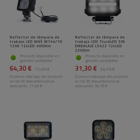
Reflector de lámpara de
Reflector de lámpara de
trabajo LED WAŚ W144/70
trabajo LED TruckLED SIN
1206 12xLED 4000lm
EMBALAJE L3422 12xLED
2200lm
Producto disponible en
Producto disponible en
grandes cantidades
grandes cantidades
64,30 €
31,30 €
71,49 €
34,79 €
El precio más bajo del producto
El precio más bajo del producto
en los 30 días anteriores al
en los 30 días anteriores al
descuento:
71,49 €
descuento:
34,79 €