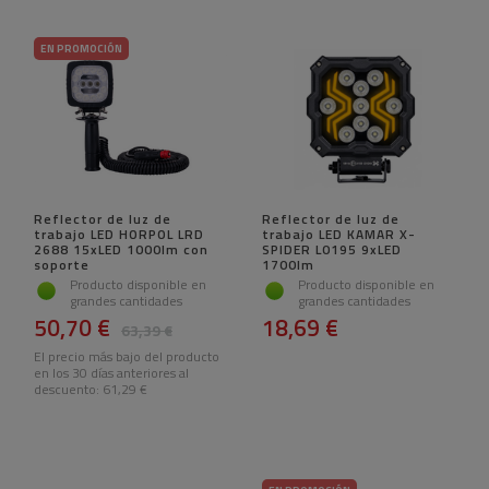
EN PROMOCIÓN
Reflector de luz de
Reflector de luz de
trabajo LED HORPOL LRD
trabajo LED KAMAR X-
2688 15xLED 1000lm con
SPIDER L0195 9xLED
soporte
1700lm
Producto disponible en
Producto disponible en
grandes cantidades
grandes cantidades
50,70 €
18,69 €
63,39 €
El precio más bajo del producto
en los 30 días anteriores al
descuento:
61,29 €