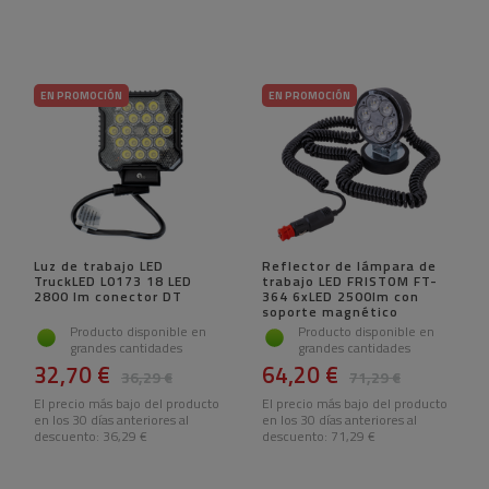
EN PROMOCIÓN
EN PROMOCIÓN
Luz de trabajo LED
Reflector de lámpara de
TruckLED L0173 18 LED
trabajo LED FRISTOM FT-
2800 lm conector DT
364 6xLED 2500lm con
soporte magnético
Producto disponible en
Producto disponible en
grandes cantidades
grandes cantidades
32,70 €
64,20 €
36,29 €
71,29 €
El precio más bajo del producto
El precio más bajo del producto
en los 30 días anteriores al
en los 30 días anteriores al
descuento:
36,29 €
descuento:
71,29 €