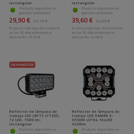
rectangular
rectangular.
Producto disponible en
Producto disponible en
grandes cantidades
grandes cantidades
29,90 €
39,60 €
33,19 €
43,99 €
El precio más bajo del producto
El precio más bajo del producto
en los 30 días anteriores al
en los 30 días anteriores al
descuento:
33,19 €
descuento:
43,99 €
EN PROMOCIÓN
Reflector de lámpara de
Reflector de lámpara de
trabajo LED LAYTZ LY7305,
trabajo LED KAMAR X-
72 LED, 7000 lm,
SPIDER L0194 16xLED
rectangular
4200lm
Producto disponible en
Producto disponible en
grandes cantidades
grandes cantidades