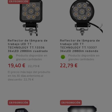
EN PROMOCIÓN
Reflector de lámpara de
Reflector de lámpara de
trabajo LED TT
trabajo LED TT
TECHNOLOGY TT.13336
TECHNOLOGY TT.13337
36xLED 2880lm cuadrado
36xLED 2880lm redondo
Producto disponible en
Producto disponible en
grandes cantidades
grandes cantidades
19,40 €
22,79 €
22,79 €
El precio más bajo del producto
en los 30 días anteriores al
descuento:
22,79 €
EN PROMOCIÓN
EN PROMOCIÓN