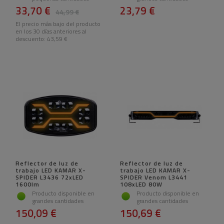
33,70 €
23,79 €
44,99 €
El precio más bajo del producto
en los 30 días anteriores al
descuento:
43,59 €
Reflector de luz de
Reflector de luz de
trabajo LED KAMAR X-
trabajo LED KAMAR X-
SPIDER L3436 72xLED
SPIDER Venom L3441
1600lm
108xLED 80W
Producto disponible en
Producto disponible en
grandes cantidades
grandes cantidades
150,09 €
150,69 €