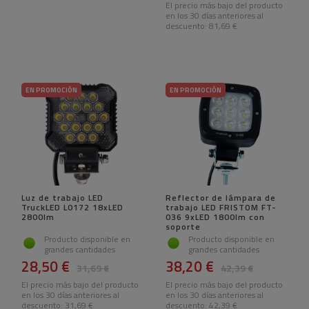
El precio más bajo del producto
en los 30 días anteriores al
descuento:
81,69 €
EN PROMOCIÓN
EN PROMOCIÓN
Luz de trabajo LED
Reflector de lámpara de
TruckLED L0172 18xLED
trabajo LED FRISTOM FT-
2800lm
036 9xLED 1800lm con
soporte
Producto disponible en
Producto disponible en
grandes cantidades
grandes cantidades
28,50 €
38,20 €
31,69 €
42,39 €
El precio más bajo del producto
El precio más bajo del producto
en los 30 días anteriores al
en los 30 días anteriores al
descuento:
31,69 €
descuento:
42,39 €