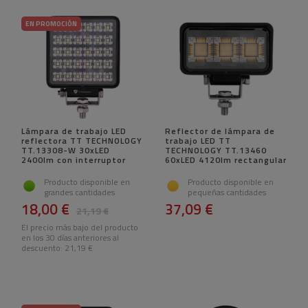
EN PROMOCIÓN
Lámpara de trabajo LED
Reflector de lámpara de
reflectora TT TECHNOLOGY
trabajo LED TT
TT.13308-W 30xLED
TECHNOLOGY TT.13460
2400lm con interruptor
60xLED 4120lm rectangular
Producto disponible en
Producto disponible en
grandes cantidades
pequeñas cantidades
18,00 €
37,09 €
21,19 €
El precio más bajo del producto
en los 30 días anteriores al
descuento:
21,19 €