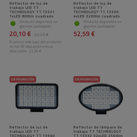
Reflector de luz de
Reflector de luz de
trabajo LED TT
trabajo LED TT
TECHNOLOGY TT.13331
TECHNOLOGY TT.13330
1xLED 800lm cuadrado
4xLED 3200lm cuadrado
Producto disponible en
Producto disponible en
grandes cantidades
grandes cantidades
20,10 €
52,59 €
22,29 €
El precio más bajo del producto
en los 30 días anteriores al
descuento:
22,29 €
EN PROMOCIÓN
EN PROMOCIÓN
Reflector de luz de
Reflector de lámpara de
trabajo LED TT
trabajo TT TECHNOLOGY
TECHNOLOGY TT.13340
TT.13332 32xLED 2560lm