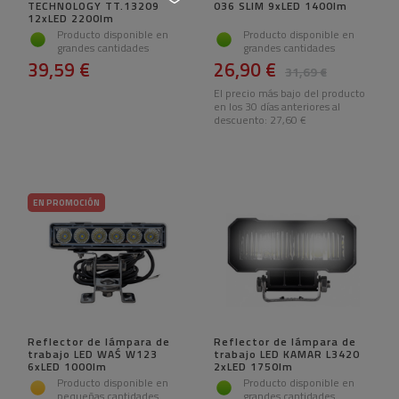
TECHNOLOGY TT.13209
036 SLIM 9xLED 1400lm
12xLED 2200lm
Producto disponible en
Producto disponible en
grandes cantidades
grandes cantidades
39,59 €
26,90 €
31,69 €
El precio más bajo del producto
en los 30 días anteriores al
descuento:
27,60 €
EN PROMOCIÓN
Reflector de lámpara de
Reflector de lámpara de
trabajo LED WAŚ W123
trabajo LED KAMAR L3420
6xLED 1000lm
2xLED 1750lm
Producto disponible en
Producto disponible en
pequeñas cantidades
grandes cantidades