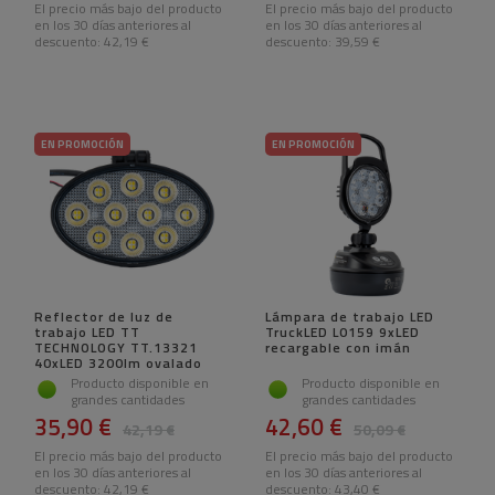
El precio más bajo del producto
El precio más bajo del producto
en los 30 días anteriores al
en los 30 días anteriores al
descuento:
42,19 €
descuento:
39,59 €
EN PROMOCIÓN
EN PROMOCIÓN
Reflector de luz de
Lámpara de trabajo LED
trabajo LED TT
TruckLED L0159 9xLED
TECHNOLOGY TT.13321
recargable con imán
40xLED 3200lm ovalado
Producto disponible en
Producto disponible en
grandes cantidades
grandes cantidades
35,90 €
42,60 €
42,19 €
50,09 €
El precio más bajo del producto
El precio más bajo del producto
en los 30 días anteriores al
en los 30 días anteriores al
descuento:
42,19 €
descuento:
43,40 €