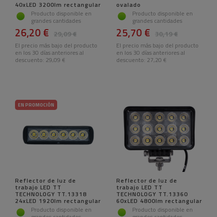
40xLED 3200lm rectangular
ovalado
Producto disponible en
Producto disponible en
grandes cantidades
grandes cantidades
26,20 €
25,70 €
29,09 €
30,19 €
El precio más bajo del producto
El precio más bajo del producto
en los 30 días anteriores al
en los 30 días anteriores al
descuento:
29,09 €
descuento:
27,20 €
EN PROMOCIÓN
Reflector de luz de
Reflector de luz de
trabajo LED TT
trabajo LED TT
TECHNOLOGY TT.13318
TECHNOLOGY TT.13360
24xLED 1920lm rectangular
60xLED 4800lm rectangular
Producto disponible en
Producto disponible en
grandes cantidades
grandes cantidades