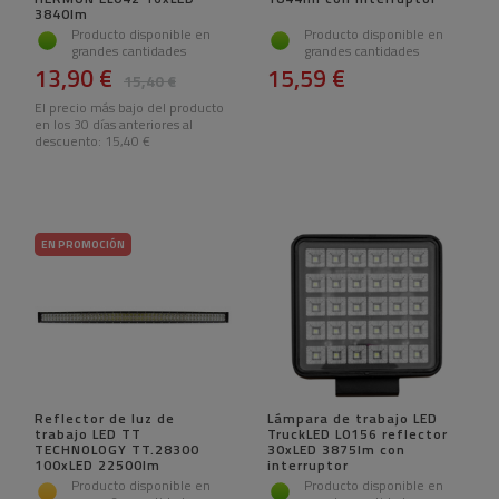
3840lm
Producto disponible en
Producto disponible en
grandes cantidades
grandes cantidades
13,90 €
15,59 €
15,40 €
El precio más bajo del producto
en los 30 días anteriores al
descuento:
15,40 €
EN PROMOCIÓN
Reflector de luz de
Lámpara de trabajo LED
trabajo LED TT
TruckLED L0156 reflector
TECHNOLOGY TT.28300
30xLED 3875lm con
100xLED 22500lm
interruptor
Producto disponible en
Producto disponible en