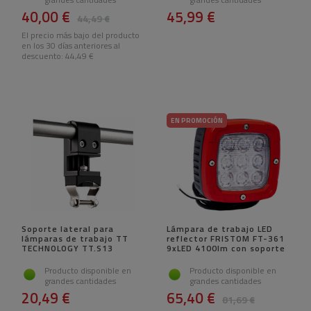
40,00 €
45,99 €
44,49 €
El precio más bajo del producto
en los 30 días anteriores al
descuento:
44,49 €
EN PROMOCIÓN
Soporte lateral para
Lámpara de trabajo LED
lámparas de trabajo TT
reflector FRISTOM FT-361
TECHNOLOGY TT.S13
9xLED 4100lm con soporte
Producto disponible en
Producto disponible en
grandes cantidades
grandes cantidades
20,49 €
65,40 €
81,69 €