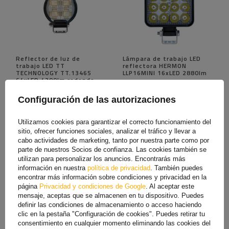
Reflector de luz de
Lámpara de trabajo LED
trabajo LED TT
reflectora HERMON
TECHNOLOGY TT.13465
LLP16MINI 16xLED 2880lm
64xLED 4200lm redondo
Producto disponible en
Producto disponible en
grandes cantidades
grandes cantidades
Configuración de las autorizaciones
31,70 €
3,89 €
39,59 €
Utilizamos cookies para garantizar el correcto funcionamiento del
El precio más bajo del producto
en los 30 días anteriores al
sitio, ofrecer funciones sociales, analizar el tráfico y llevar a
descuento:
38,29 €
cabo actividades de marketing, tanto por nuestra parte como por
parte de nuestros Socios de confianza. Las cookies también se
utilizan para personalizar los anuncios. Encontrarás más
información en nuestra
política de privacidad
. También puedes
encontrar más información sobre condiciones y privacidad en la
página
Privacidad y condiciones de Google
. Al aceptar este
mensaje, aceptas que se almacenen en tu dispositivo. Puedes
definir las condiciones de almacenamiento o acceso haciendo
clic en la pestaña "Configuración de cookies". Puedes retirar tu
consentimiento en cualquier momento eliminando las cookies del