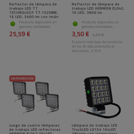
Reflector de lámpara de
Reflector de lámpara de
trabajo LED TT
trabajo LED HERMON EL042,
TECHNOLOGY TT.13208M,
16 LED, 3840 lm
16 LED, 3400 lm con imán
Producto disponible en
Producto disponible en
grandes cantidades
grandes cantidades
25,59 €
3,50 €
4,09 €
El precio más bajo del producto
en los 30 días anteriores al
descuento:
3,70 €
EN PROMOCIÓN
Juego de cuatro lámparas
Lámpara de trabajo LED
de trabajo LED reflectoras
TruckLED L0154 16xLED
HERMON EL042 16xLED
1844lm con interruptor