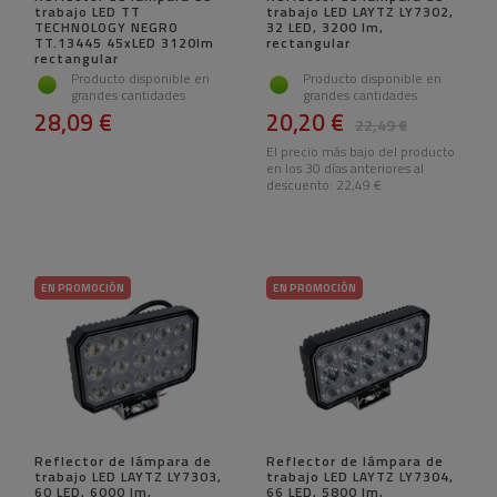
trabajo LED TT
trabajo LED LAYTZ LY7302,
TECHNOLOGY NEGRO
32 LED, 3200 lm,
TT.13445 45xLED 3120lm
rectangular
rectangular
Producto disponible en
Producto disponible en
grandes cantidades
grandes cantidades
28,09 €
20,20 €
22,49 €
El precio más bajo del producto
en los 30 días anteriores al
descuento:
22,49 €
EN PROMOCIÓN
EN PROMOCIÓN
Reflector de lámpara de
Reflector de lámpara de
trabajo LED LAYTZ LY7303,
trabajo LED LAYTZ LY7304,
60 LED, 6000 lm,
66 LED, 5800 lm,