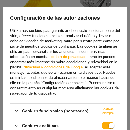
Configuración de las autorizaciones
Utilizamos cookies para garantizar el correcto funcionamiento del
Calzo de rueda LOKHEN E53 h:
Calzo de rueda con soporte
sitio, ofrecer funciones sociales, analizar el tráfico y llevar a
225 mm
de montaje AL-KO UK36
cabo actividades de marketing, tanto por nuestra parte como por
h:161mm
parte de nuestros Socios de confianza. Las cookies también se
17,29 €
23,00 €
utilizan para personalizar los anuncios. Encontrarás más
información en nuestra
política de privacidad
. También puedes
encontrar más información sobre condiciones y privacidad en la
página
Privacidad y condiciones de Google
. Al aceptar este
mensaje, aceptas que se almacenen en tu dispositivo. Puedes
definir las condiciones de almacenamiento o acceso haciendo
clic en la pestaña "Configuración de cookies". Puedes retirar tu
consentimiento en cualquier momento eliminando las cookies del
navegador de tu dispositivo.
Activas
Cookies funcionales (necesarias)
siempre
Soporte de montaje LOKHEN
Calzo de rueda LOKHEN G46
para calzo de rueda Origama
h: 190 mm
Cookies analíticas