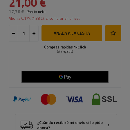
21,00 €
17,36 €
Precio neto
Ahorra
6.17
% (
1,38 €
), al comprar en un set.
AÑADA A LA CESTA
Compras rapidas
1-Click
(sin registro)
¿Cuándo recibiré mi envío si lo pido
ahora?