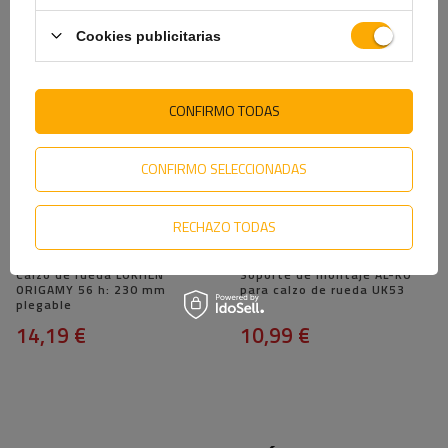
36
5,99 €
15,49 €
Cookies publicitarias
CONFIRMO TODAS
CONFIRMO SELECCIONADAS
RECHAZO TODAS
Calzo de rueda LOKHEN
Soporte de montaje AL-KO
ORIGAMY 56 h: 230 mm
para calzo de rueda UK53
plegable
14,19 €
10,99 €