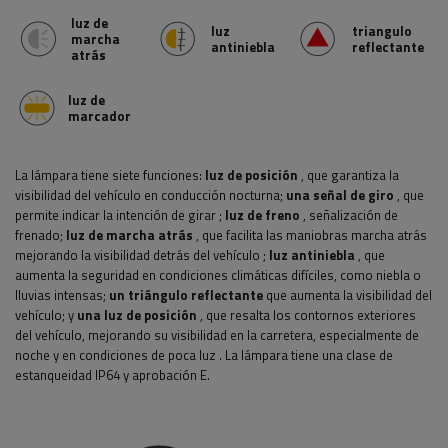
luz de
luz
triangulo
marcha
antiniebla
reflectante
atrás
luz de
marcador
La lámpara tiene siete funciones:
luz de posición
, que garantiza la
visibilidad del vehículo en conducción nocturna;
una señal de giro
, que
permite indicar la intención de girar
;
luz de freno
, señalización de
frenado;
luz de marcha atrás
, que facilita las maniobras marcha atrás
mejorando la visibilidad detrás del vehículo
;
luz antiniebla
, que
aumenta la seguridad en condiciones climáticas difíciles, como niebla o
lluvias intensas;
un triángulo reflectante
que aumenta la visibilidad del
vehículo; y
una luz de posición
, que resalta los contornos exteriores
del vehículo, mejorando su visibilidad en la carretera, especialmente de
noche y en condiciones de poca luz
.
La lámpara tiene una clase de
estanqueidad IP64 y aprobación E.