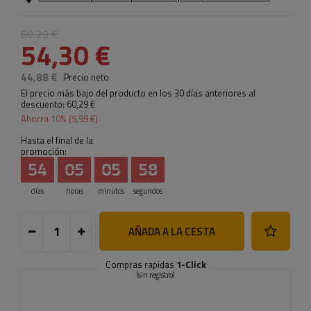
60,29 €
54,30 €
44,88 €
Precio neto
El precio más bajo del producto en los 30 días anteriores al
descuento:
60,29 €
Ahorra
10
% (
5,99 €
).
Hasta el final de la
promoción:
54
05
05
57
días
horas
minutos
segundos
AÑADA A LA CESTA
Compras rapidas
1-Click
(sin registro)