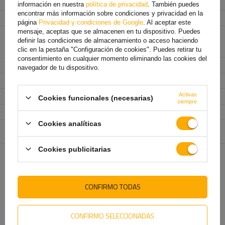
Tipo de conexión
cable
información en nuestra
política de privacidad
. También puedes
encontrar más información sobre condiciones y privacidad en la
Longitud del cable
0,5 m
página
Privacidad y condiciones de Google
. Al aceptar este
mensaje, aceptas que se almacenen en tu dispositivo. Puedes
Funciones de la lámpara
Luz de posición
,
Luz de freno
,
definir las condiciones de almacenamiento o acceso haciendo
Indicador de dirección
,
Luz de marcha atrás
,
Luz antiniebla
,
Luz de gálibo
,
Reflector
clic en la pestaña "Configuración de cookies". Puedes retirar tu
consentimiento en cualquier momento eliminando las cookies del
Ancho
250 mm
navegador de tu dispositivo.
Altura
140 mm
Activas
Profundidad
30 mm
Cookies funcionales (necesarias)
siempre
Clase de protección
IP 64
Cookies analíticas
Entidad responsable de
Aspöck Systems Polska Sp. z o.o.
más
este producto en la UE
Cookies publicitarias
TE VA A INTERESAR
CONFIRMO TODAS
CONFIRMO SELECCIONADAS