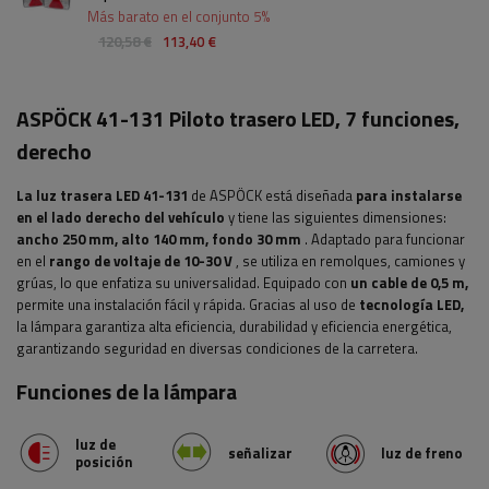
Más barato en el conjunto 5%
120,58 €
113,40 €
ASPÖCK 41-131 Piloto trasero LED, 7 funciones,
derecho
La luz trasera LED 41-131
de ASPÖCK está diseñada
para instalarse
en el lado derecho del vehículo
y tiene las siguientes dimensiones:
ancho
250 mm, alto 140 mm, fondo 30 mm
. Adaptado para funcionar
en el
rango de voltaje de 10-30 V
, se utiliza en remolques, camiones y
grúas, lo que enfatiza su universalidad. Equipado con
un cable de 0,5 m,
permite una instalación fácil y rápida. Gracias al uso de
tecnología LED,
la lámpara garantiza alta eficiencia, durabilidad y eficiencia energética,
garantizando seguridad en diversas condiciones de la carretera.
Funciones de la lámpara
luz de
señalizar
luz de freno
posición