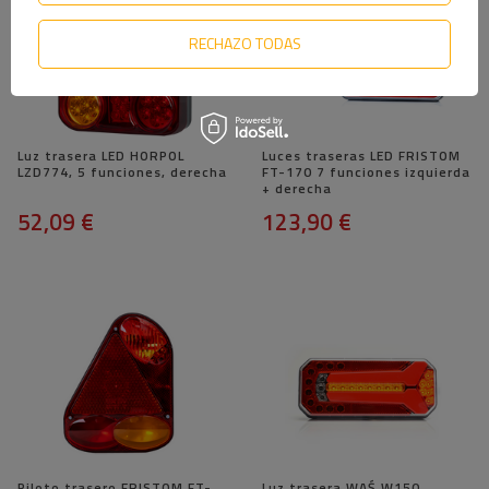
RECHAZO TODAS
Luz trasera LED HORPOL
Luces traseras LED FRISTOM
LZD774, 5 funciones, derecha
FT-170 7 funciones izquierda
+ derecha
52,09 €
123,90 €
Piloto trasero FRISTOM FT-
Luz trasera WAŚ W150