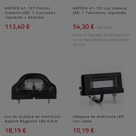
ASPÖCK 41-131 Pilotos
ASPÖCK 41-131 Luz trasera
traseros LED, 7 funciones
LED, 7 funciones, izquierda
izquierda + derecha
113,40 €
54,30 €
60,29 €
El precio más bajo del producto en
los 30 días anteriores al descuento:
60,29 €
Luz de la placa de matrícula
Lámpara de matrícula LED
Aspöck Regpoint LED 0,8 m
con cable.
18,19 €
10,19 €