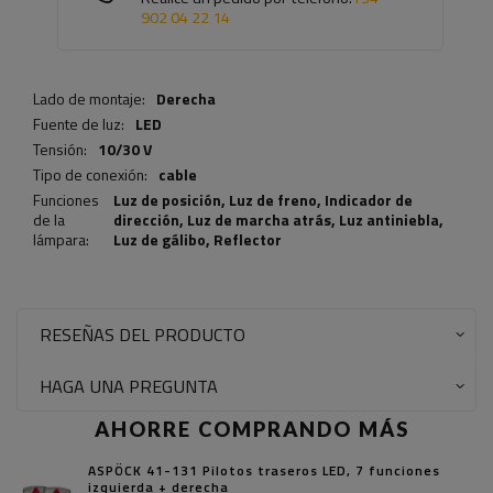
902 04 22 14
Lado de montaje:
Derecha
Fuente de luz:
LED
Tensión:
10/30 V
Tipo de conexión:
cable
Funciones
Luz de posición,
Luz de freno
,
Indicador de
de la
dirección
,
Luz de marcha atrás
,
Luz antiniebla
,
lámpara:
Luz de gálibo
,
Reflector
RESEÑAS DEL PRODUCTO
HAGA UNA PREGUNTA
AHORRE COMPRANDO MÁS
ASPÖCK 41-131 Pilotos traseros LED, 7 funciones
izquierda + derecha