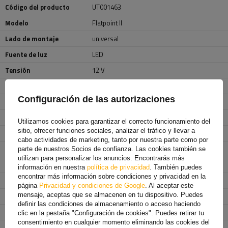
Código del producto
UT001463
Modelo
Flatpoint II
Lado de montaje
universal
Fuente de luz
LED
Tensión
12 V
Funciones de la lámpara
luz de posición delantera
,
Reflector
Configuración de las autorizaciones
Cable para luces de gálibo
plano
Longitud del cable
0,5 m
Utilizamos cookies para garantizar el correcto funcionamiento del
sitio, ofrecer funciones sociales, analizar el tráfico y llevar a
Sección del conductor
2x 0,75 mm²
cabo actividades de marketing, tanto por nuestra parte como por
Color
Blanco
parte de nuestros Socios de confianza. Las cookies también se
utilizan para personalizar los anuncios. Encontrarás más
Ancho
102 mm
información en nuestra
política de privacidad
. También puedes
encontrar más información sobre condiciones y privacidad en la
Altura
46 mm
página
Privacidad y condiciones de Google
. Al aceptar este
mensaje, aceptas que se almacenen en tu dispositivo. Puedes
Profundidad
14 mm
definir las condiciones de almacenamiento o acceso haciendo
Clase de protección
IP 69K
clic en la pestaña "Configuración de cookies". Puedes retirar tu
consentimiento en cualquier momento eliminando las cookies del