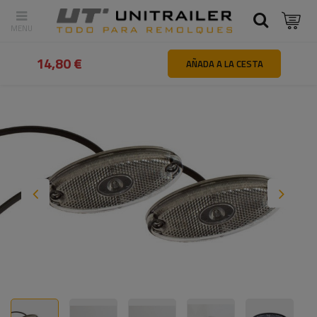
Atrás
Inicio
Iluminación y sistemas eléctricos
Luces de gálibo
14,80 €
AÑADA A LA CESTA