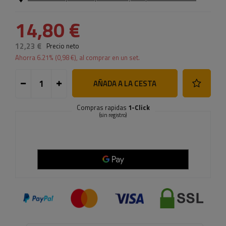
14,80 €
12,23 €
Precio neto
Ahorra
6.21
% (
0,98 €
), al comprar en un set.
AÑADA A LA CESTA
Compras rapidas
1-Click
(sin registro)