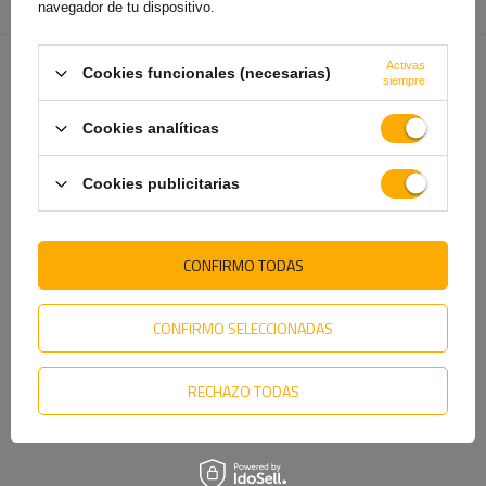
Entidad responsable de
Aspöck Systems Polska Sp. z o.o.
más
navegador de tu dispositivo.
este producto en la UE
Activas
Cookies funcionales (necesarias)
siempre
TE VA A INTERESAR
Cookies analíticas
Cookies publicitarias
CONFIRMO TODAS
CONFIRMO SELECCIONADAS
Lámpara de señalización LED
Luz de posición LED FRISTOM
ASPÖCK FLATPOINT II, ​​blanca,
FT-081, blanca universal
RECHAZO TODAS
universal
7,89 €
5,39 €