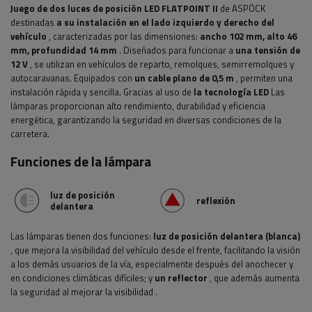
Juego de dos luces de posición LED FLATPOINT II
de ASPÖCK
destinadas
a su instalación en el lado izquierdo y derecho del
vehículo
, caracterizadas por las dimensiones:
ancho 102
mm, alto 46
mm, profundidad 14 mm
.
Diseñados para funcionar a
una tensión de
12 V
, se utilizan en vehículos de reparto, remolques, semirremolques y
autocaravanas.
Equipados con
un cable plano de 0,5 m
, permiten una
instalación rápida y sencilla.
Gracias al uso de
la tecnología LED
Las
lámparas proporcionan alto rendimiento, durabilidad y eficiencia
energética, garantizando la seguridad en diversas condiciones de la
carretera.
Funciones de la lámpara
luz de posición
reflexión
delantera
Las lámparas tienen dos funciones:
luz de posición delantera (blanca)
, que mejora la visibilidad del vehículo desde el frente, facilitando la visión
a los demás usuarios de la vía, especialmente después del anochecer y
en condiciones climáticas difíciles; y
un reflector
, que además aumenta
la seguridad al mejorar la visibilidad
.