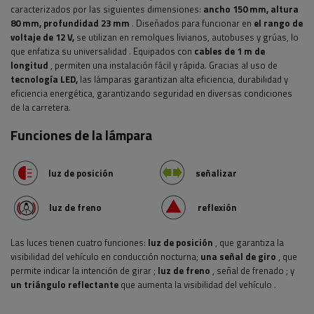
caracterizados por las siguientes dimensiones:
ancho
150 mm, altura
80 mm, profundidad 23 mm
. Diseñados para funcionar en
el rango de
voltaje de 12 V,
se utilizan en
remolques livianos, autobuses y grúas, lo
que enfatiza su universalidad
. Equipados con
cables de 1 m de
longitud
, permiten una instalación fácil y rápida. Gracias al uso de
tecnología LED,
las lámparas garantizan alta eficiencia, durabilidad y
eficiencia energética, garantizando seguridad en diversas condiciones
de la carretera.
Funciones de la lámpara
luz de posición
señalizar
luz de freno
reflexión
Las luces tienen cuatro funciones:
luz de posición
, que garantiza la
visibilidad del vehículo en conducción nocturna;
una señal de giro
, que
permite indicar la intención de girar
;
luz de freno
, señal de frenado
;
y
un triángulo reflectante
que aumenta la visibilidad del vehículo
.