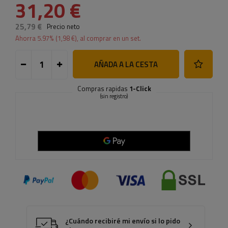
31,20 €
25,79 €
Precio neto
Ahorra
5.97
% (
1,98 €
), al comprar en un set.
AÑADA A LA CESTA
Compras rapidas
1-Click
(sin registro)
¿Cuándo recibiré mi envío si lo pido