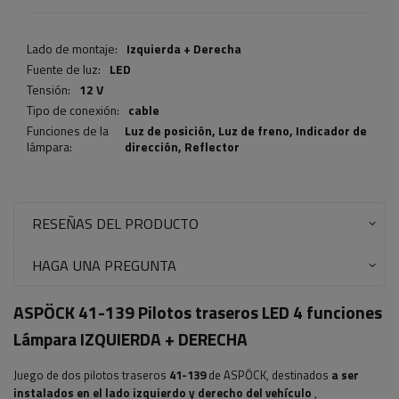
Lado de montaje:
Izquierda + Derecha
Fuente de luz:
LED
Tensión:
12 V
Tipo de conexión:
cable
Funciones de la
Luz de posición,
Luz de freno
,
Indicador de
lámpara:
dirección
,
Reflector
RESEÑAS DEL PRODUCTO
HAGA UNA PREGUNTA
ASPÖCK 41-139 Pilotos traseros LED 4 funciones
Lámpara IZQUIERDA + DERECHA
Juego de dos pilotos traseros
41-139
de ASPÖCK, destinados
a ser
instalados en el lado izquierdo y derecho del vehículo
,