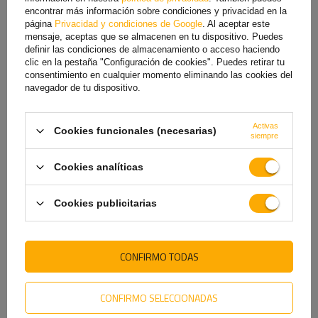
encontrar más información sobre condiciones y privacidad en la
página
Privacidad y condiciones de Google
. Al aceptar este
mensaje, aceptas que se almacenen en tu dispositivo. Puedes
definir las condiciones de almacenamiento o acceso haciendo
clic en la pestaña "Configuración de cookies". Puedes retirar tu
consentimiento en cualquier momento eliminando las cookies del
Luz trasera LED ASPÖCK
Piloto trasero LED DOBPLAST
navegador de tu dispositivo.
MULTILED IV 6 funciones
DPT30 6 funciones derecho
izquierda
48,49 €
39,59 €
Activas
Cookies funcionales (necesarias)
siempre
Cookies analíticas
Cookies publicitarias
CONFIRMO TODAS
CONFIRMO SELECCIONADAS
ASPÖCK Luz trasera
Piloto trasero FRISTOM FT-
Multipoint IV, 6 funciones,
77, 5 funciones, izquierdo