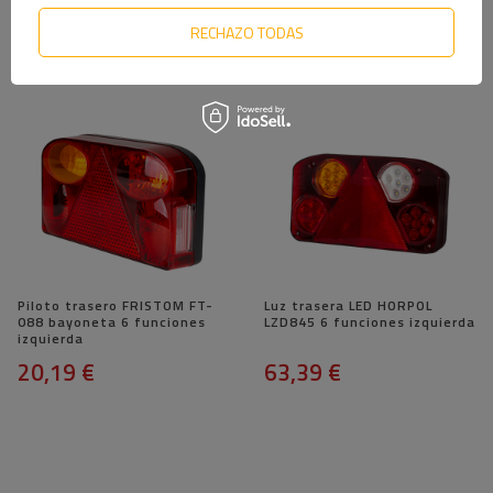
izquierda
13,29 €
14,59 €
RECHAZO TODAS
Piloto trasero FRISTOM FT-
Luz trasera LED HORPOL
088 bayoneta 6 funciones
LZD845 6 funciones izquierda
izquierda
20,19 €
63,39 €