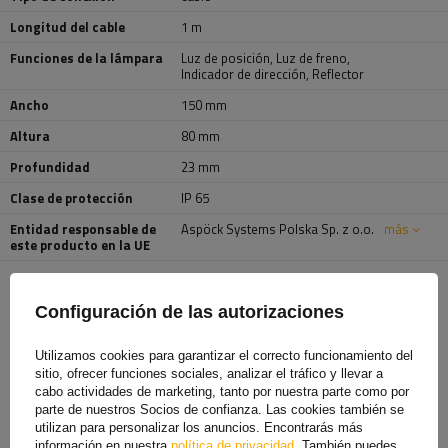
Longitud del cable
1 m
Funciones de la lámpara
Luz de posición
,
Luz de freno
,
Indicador de dirección
,
Reflector
Ancho
150 mm
Altura
80 mm
Profundidad
23 mm
Clase de protección
IP 65
Entidad responsable de
Aspöck Systems Polska Sp. z o.o.
más
este producto en la UE
TE VA A INTERESAR
Configuración de las autorizaciones
Utilizamos cookies para garantizar el correcto funcionamiento del
sitio, ofrecer funciones sociales, analizar el tráfico y llevar a
cabo actividades de marketing, tanto por nuestra parte como por
parte de nuestros Socios de confianza. Las cookies también se
utilizan para personalizar los anuncios. Encontrarás más
información en nuestra
política de privacidad
. También puedes