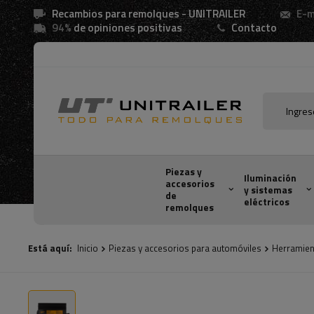
Recambios para remolques - UNITRAILER
E-m
94%
de opiniones positivas
Contacto
Piezas y
Iluminación
accesorios
y sistemas
de
eléctricos
remolques
Está aquí:
Inicio
Piezas y accesorios para automóviles
Herramient