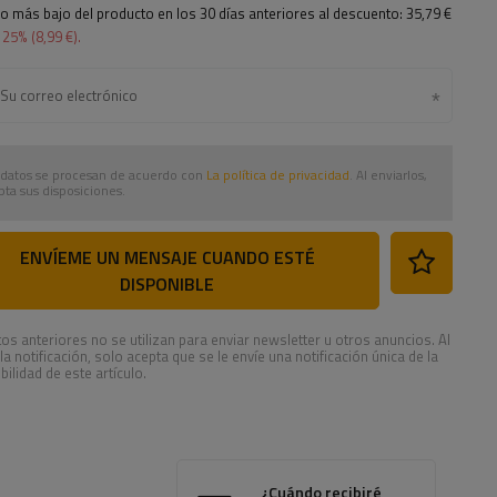
io más bajo del producto en los 30 días anteriores al descuento:
35,79 €
a
25
% (
8,99 €
).
 datos se procesan de acuerdo con
La política de privacidad
. Al enviarlos,
pta sus disposiciones.
ENVÍEME UN MENSAJE CUANDO ESTÉ
DISPONIBLE
os anteriores no se utilizan para enviar newsletter u otros anuncios. Al
 la notificación, solo acepta que se le envíe una notificación única de la
bilidad de este artículo.
¿Cuándo recibiré