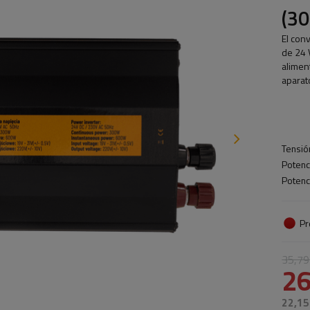
(3
El con
de 24 
alimen
aparat
Tensió
Potenc
Potenc
Pr
35,79
26
22,15