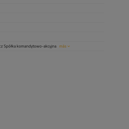
z Spółka komandytowo-akcyjna
más