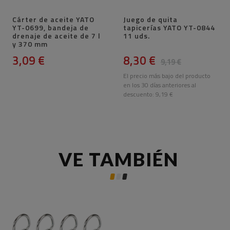
Cárter de aceite YATO
Juego de quita
YT-0699, bandeja de
tapicerías YATO YT-0844
drenaje de aceite de 7 l
11 uds.
y 370 mm
3,09 €
8,30 €
9,19 €
El precio más bajo del producto
en los 30 días anteriores al
descuento:
9,19 €
VE TAMBIÉN