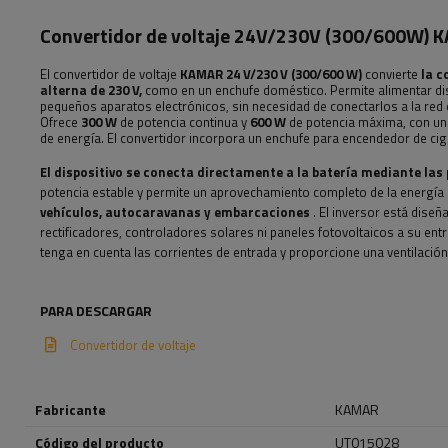
Convertidor de voltaje 24V/230V (300/600W)
El convertidor de voltaje
KAMAR
24 V/230 V (300/600 W)
convierte
la c
alterna de 230 V,
como en un enchufe doméstico. Permite alimentar dis
pequeños aparatos electrónicos, sin necesidad de conectarlos a la red 
Ofrece
300 W
de potencia continua y
600 W
de potencia máxima, con una
de energía. El convertidor incorpora un enchufe para encendedor de cigar
El dispositivo se conecta directamente a la batería mediante las p
potencia estable y permite un aprovechamiento completo de la energía (p
vehículos, autocaravanas y embarcaciones
. El inversor está dise
rectificadores, controladores solares ni paneles fotovoltaicos a su ent
tenga en cuenta las corrientes de entrada y proporcione una ventilació
PARA DESCARGAR
Convertidor de voltaje
Fabricante
KAMAR
Código del producto
UT015028