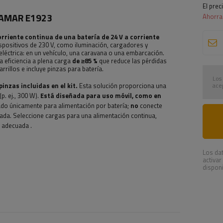
El prec
 KAMAR E1923
Ahorr
orriente continua de una batería de 24 V a corriente
positivos de 230 V, como iluminación, cargadores y
eléctrica: en un vehículo, una caravana o una embarcación.
 eficiencia a plena carga
de ≥85 %
que reduce las pérdidas
rillos e incluye pinzas para batería.
Los
inzas incluidas en el kit.
Esta solución proporciona una
ace
. ej., 300 W).
Está diseñada para uso móvil, como en
ñado únicamente para alimentación por batería;
no
conecte
rada. Seleccione cargas para una alimentación continua,
n adecuada
.
Los dat
activar
disponi