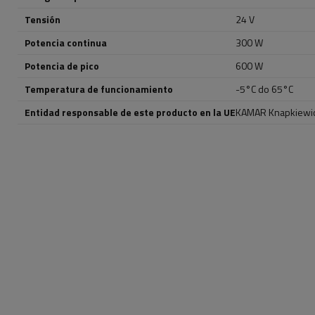
Tensión
24 V
Potencia continua
300 W
Potencia de pico
600 W
Temperatura de funcionamiento
-5°C do 65°C
Entidad responsable de este producto en la UE
KAMAR Knapkiewic