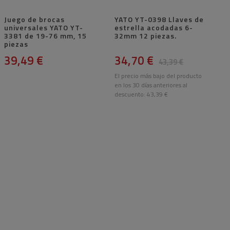
Juego de brocas
YATO YT-0398 Llaves de
universales YATO YT-
estrella acodadas 6-
3381 de 19-76 mm, 15
32mm 12 piezas.
piezas
39,49 €
34,70 €
43,39 €
El precio más bajo del producto
en los 30 días anteriores al
descuento:
43,39 €