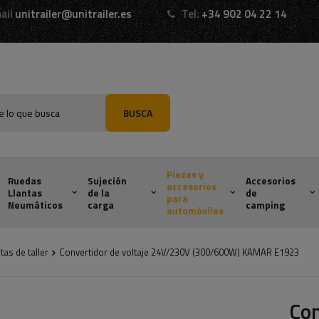
ail
unitrailer@unitrailer.es
Tel:
+34 902 04 22 14
BUSCA
Piezas y
Ruedas
Sujeción
Accesorios
accesorios
Llantas
de la
de
para
Neumáticos
carga
camping
automóviles
as de taller
Convertidor de voltaje 24V/230V (300/600W) KAMAR E1923
Con