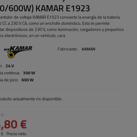
00/600W) KAMAR E1923
vertidor de voltaje KAMAR E1923 convierte la energía de la batería
V CC a 230 V CA, como un enchufe doméstico. Esto le permite
tar dispositivos de 230 V, como iluminación, cargadores y pequeños
os electrónicos, en un vehículo, cara
Fabricante:
KAMAR
n:
24 V
ia continua:
300 W
ia de pico:
600 W
oducto actualmente no disponible.
 €
,80 €
 €
Precio neto