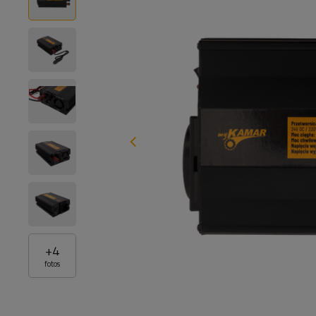
+
4
fotos