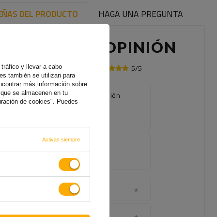
EÑAS DEL PRODUCTO
HAGA UNA PREGUNTA
ESCRIBE TU OPINIÓN
tráfico y llevar a cabo
5/5
Su opinión:
es también se utilizan para
ncontrar más información sobre
s que se almacenen en tu
El contenido de su opinión
uración de cookies". Puedes
Agregue
Activas siempre
su propia
foto de
producto:
Su nombre
Su correo electrónico