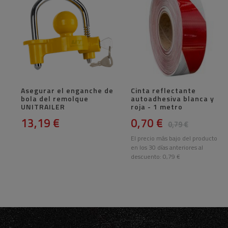
Asegurar el enganche de
Cinta reflectante
bola del remolque
autoadhesiva blanca y
UNITRAILER
roja - 1 metro
13,19 €
0,70 €
0,79 €
El precio más bajo del producto
en los 30 días anteriores al
descuento:
0,79 €