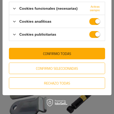
Activas
Cookies funcionales (necesarias)
siempre
Cookies analíticas
Cookies publicitarias
Amortiguador hidráulico
Amortiguador hidráulico
PIVEXIN para ejes de
PIVEXIN para ejes de
remolque 1800-3500kg para
remolque 750-1800 kg para
ejes simples y tándem
ejes simples y tándem
CONFIRMO TODAS
38,59 €
26,89 €
CONFIRMO SELECCIONADAS
RECHAZO TODAS