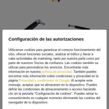
Configuración de las autorizaciones
Utilizamos cookies para garantizar el correcto funcionamiento del
sitio, ofrecer funciones sociales, analizar el tráfico y llevar a
Amortiguador hidráulico
Juego de dos amortiguadores
cabo actividades de marketing, tanto por nuestra parte como por
PIVEXIN para ejes de
KNOTT 990001 para ejes de
remolque 1500-3000kg para
remolque de 750-1800 kg
parte de nuestros Socios de confianza. Las cookies también se
ejes simples y tándem
para ejes simples y tándem
utilizan para personalizar los anuncios. Encontrarás más
información en nuestra
política de privacidad
. También puedes
31,99 €
86,40 €
107,99 €
encontrar más información sobre condiciones y privacidad en la
página
Privacidad y condiciones de Google
. Al aceptar este
El precio más bajo del producto en
los 30 días anteriores al descuento:
mensaje, aceptas que se almacenen en tu dispositivo. Puedes
107,99 €
definir las condiciones de almacenamiento o acceso haciendo
clic en la pestaña "Configuración de cookies". Puedes retirar tu
consentimiento en cualquier momento eliminando las cookies del
navegador de tu dispositivo.