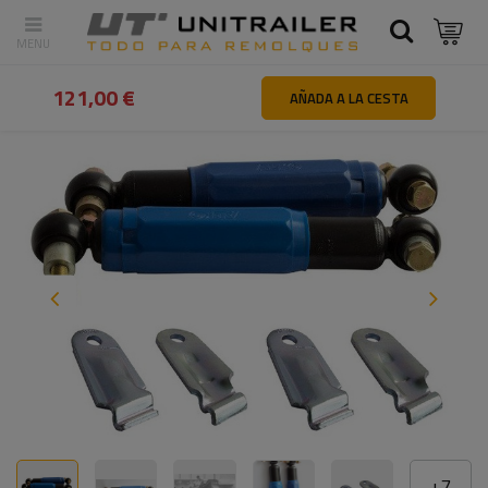
Atrás
Inicio
Piezas y accesorios de remolques
Ejes y element
121,00 €
AÑADA A LA CESTA
+
7