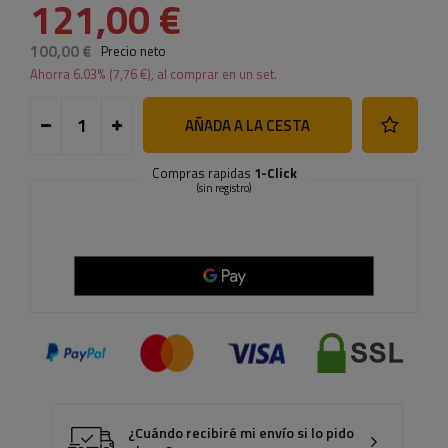
121,00 €
100,00 €
Precio neto
Ahorra
6.03
% (
7,76 €
), al comprar en un set.
AÑADA A LA CESTA
Compras rapidas
1-Click
(sin registro)
¿Cuándo recibiré mi envío si lo pido