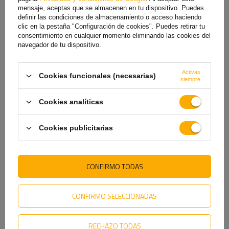
Lámpara de señalización
Lámpara de posición derecha
mensaje, aceptas que se almacenen en tu dispositivo. Puedes
universal WAŚ 263/I con
LED HORPOL DRAGON LD 2995
brazo de goma
definir las condiciones de almacenamiento o acceso haciendo
clic en la pestaña "Configuración de cookies". Puedes retirar tu
7,19 €
15,39 €
consentimiento en cualquier momento eliminando las cookies del
navegador de tu dispositivo.
Activas
Cookies funcionales (necesarias)
siempre
Cookies analíticas
Cookies publicitarias
Luz de posición LED roja
Luz de posición LED FRISTOM
universal HORPOL LD 2437
FT-081, roja, universal
CONFIRMO TODAS
SLIM
9,69 €
5,39 €
CONFIRMO SELECCIONADAS
RECHAZO TODAS