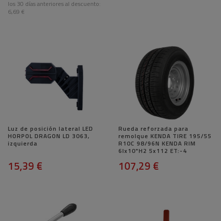
los 30 días anteriores al descuento:
6,69 €
Luz de posición lateral LED
Rueda reforzada para
HORPOL DRAGON LD 3063,
remolque KENDA TIRE 195/55
izquierda
R10C 98/96N KENDA RIM
6Ix10"H2 5x112 ET:-4
15,39 €
107,29 €