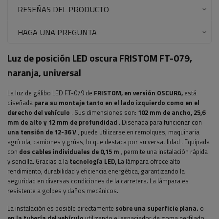
RESEÑAS DEL PRODUCTO
HAGA UNA PREGUNTA
Luz de posición LED oscura FRISTOM FT-079,
naranja, universal
La luz de gálibo LED FT-079 de
FRISTOM,
en versión OSCURA,
está
diseñada
para su montaje tanto en el lado izquierdo como en el
derecho del vehículo
. Sus dimensiones son:
102
mm de ancho, 25,6
mm de alto y 12 mm de profundidad
.
Diseñada para funcionar con
una tensión de 12-36 V
, puede utilizarse en remolques, maquinaria
agrícola, camiones y grúas, lo que destaca por su versatilidad
. Equipada
con
dos cables individuales de 0,15 m
, permite una instalación rápida
y sencilla.
Gracias a la
tecnología LED,
La lámpara ofrece alto
rendimiento, durabilidad y eficiencia energética, garantizando la
seguridad en diversas condiciones de la carretera. La lámpara es
resistente a golpes y daños mecánicos.
La instalación es posible directamente
sobre una superficie plana.
o
en la tubería del vehículo
utilizando
el espaciador de goma perfilado