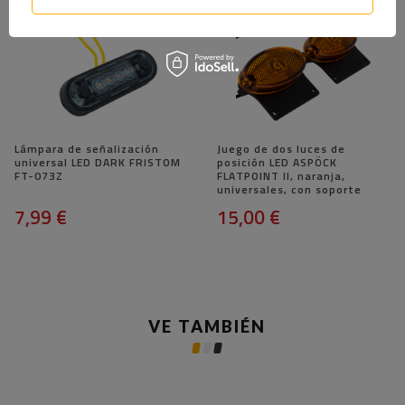
Lámpara de señalización
Juego de dos luces de
universal LED DARK FRISTOM
posición LED ASPÖCK
FT-073Z
FLATPOINT II, ​​naranja,
universales, con soporte
7,99 €
15,00 €
VE TAMBIÉN