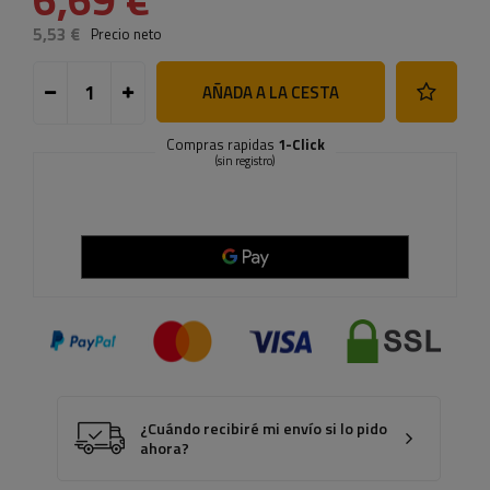
5,53 €
Precio neto
AÑADA A LA CESTA
Compras rapidas
1-Click
(sin registro)
¿Cuándo recibiré mi envío si lo pido
ahora?