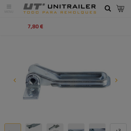
Atrás
Inicio
Piezas y accesorios de remolques
Fijaciones y s
7,80 €
+
3