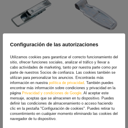
Gancho lateral para
Bisagra lateral para
Configuración de las autorizaciones
remolque WINTERHOFF BV
instalación STEELPRESS HB-
10-2
01.270-02 montaje lateral
de remolque
Utilizamos cookies para garantizar el correcto funcionamiento del
4,89 €
11,50 €
sitio, ofrecer funciones sociales, analizar el tráfico y llevar a
15,39 €
cabo actividades de marketing, tanto por nuestra parte como por
El precio más bajo del producto en
parte de nuestros Socios de confianza. Las cookies también se
los 30 días anteriores al descuento:
utilizan para personalizar los anuncios. Encontrarás más
12,30 €
información en nuestra
política de privacidad
. También puedes
encontrar más información sobre condiciones y privacidad en la
página
Privacidad y condiciones de Google
. Al aceptar este
mensaje, aceptas que se almacenen en tu dispositivo. Puedes
definir las condiciones de almacenamiento o acceso haciendo
clic en la pestaña "Configuración de cookies". Puedes retirar tu
consentimiento en cualquier momento eliminando las cookies del
navegador de tu dispositivo.