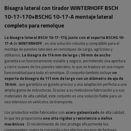
Bisagra lateral con tirador WINTERHOFF BSCH
10-17-170+BSCHG 10-17-A montaje lateral
completo para remolque
La bisagra lateral BSCH 10-17-170, junto con el soporte BSCHG 10-
17-A
de
WINTERHOFF
, es una solución robusta y compatible para el
montaje de paneles laterales en remolques de carga, agrícolas y
utilitarios.
La bisagra de 174 mm de largo
y
56 mm de ancho
garantiza un funcionamiento estable y seguro, permitiendo una apertura
y cierre suaves de los paneles laterales, lo que se traduce en una mayor
funcionalidad para todo el remolque. El conjunto también incluye
un
soporte de bisagra de 111 mm de largo con un diámetro de eje de
16 mm
, que garantiza un guiado preciso y una adaptación perfecta a una
amplia gama de estructuras. Gracias a su meticulosa fabricación y a sus
materiales de alta calidad, este conjunto es una solución fiable para un
uso intensivo en vehículos de transporte.
Los productos están fabricados con
acero galvanizado
de alta calidad
,
lo que les proporciona
una alta rigidez y resistencia a daños
mecánicos
. El recubrimiento de zinc protege eficazmente los
componentes contra la corrosión y los efectos nocivos de factores