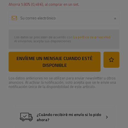
Ahorra
5.80
% (
0,48 €
), al comprar en un set.
Los datos se procesan de acuerdo con
La política de privacidad
.
Al enviarlos, acepta sus disposiciones.
ENVÍEME UN MENSAJE CUANDO ESTÉ
DISPONIBLE
Los datos anteriores no se utilizan para enviar newsletter u otros
anuncios. Al activar la notificación, solo acepta que se le envíe una
notificación única de la disponibilidad de este artículo.
¿Cuándo recibiré mi envío si lo pido
ahora?