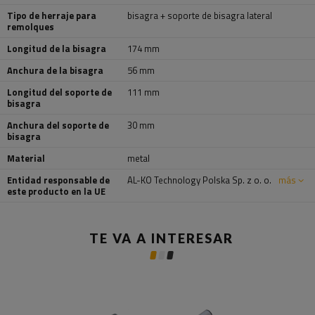
Tipo de herraje para
bisagra + soporte de bisagra lateral
remolques
Longitud de la bisagra
174 mm
Anchura de la bisagra
56 mm
Longitud del soporte de
111 mm
bisagra
Anchura del soporte de
30 mm
bisagra
Material
metal
Entidad responsable de
AL-KO Technology Polska Sp. z o. o.
más
este producto en la UE
TE VA A INTERESAR