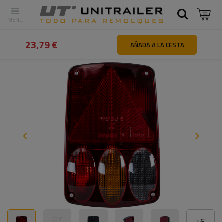
Atrás
Inicio
Iluminación y sistemas eléctricos
Luces traseras
23,79 €
AÑADA A LA CESTA
+
6