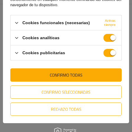
navegador de tu dispositivo.
TE VA A INTERESAR
Activas
Cookies funcionales (necesarias)
siempre
Cookies analíticas
Cookies publicitarias
CONFIRMO TODAS
CONFIRMO SELECCIONADAS
Luz trasera ASPÖCK
Luz trasera FRISTOM FT-230
MULTIPOINT III con base de
LED 6 funciones universal
bayoneta de 5 pines y 6
funciones (izquierda)
RECHAZO TODAS
16,59 €
57,99 €