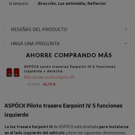
la lámpara:
dirección
,
Luz antiniebla
,
Reflector
RESEÑAS DEL PRODUCTO
HAGA UNA PREGUNTA
AHORRE COMPRANDO MÁS
ASPÖCK Luces traseras Earpoint IV 6 funciones
izquierda + derecha
Más barato en el conjunto 6%
47,58 €
44,70 €
ASPÖCK Piloto trasero Earpoint IV 5 funciones
izquierdo
La luz trasera Earpoint IV
de ASPÖCK está diseñada
para instalarse
en el lado izquierdo del vehículo
y tiene las siguientes dimensiones: