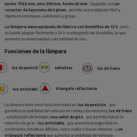
ancho
153,5 mm, alto 236 mm, fondo 62 mm
. Equipado con
un
conector de bayoneta de 5 pines
, permite una instalación fácil y
rápida
en remolques, autobuses y grúas
.
La lámpara viene equipada de fábrica con bombillas de 12 V
, pero
se puede adaptar fácilmente a 24 V sustituyendo las bombillas, lo que
aumenta su universalidad y versatilidad de uso
.
Funciones de la lámpara
luz de posición
señalizar
luz de freno
triangulo reflectante
luz antiniebla
La lámpara tiene cinco funciones básicas:
luz de posición
, que
garantiza la visibilidad del vehículo en conducción nocturna;
luz de freno
, señalización de frenado;
una señal de giro
, que permite indicar la
intención de girar
;
luz antiniebla
, que aumenta la seguridad en
condiciones climáticas difíciles, como niebla o lluvias intensas
; y
un
triángulo reflectante
que aumenta la visibilidad del vehículo
.