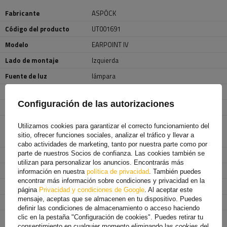
Fabricante
ASPÖCK
Código del producto
UT001691
Modelo
EARPOINT IV
Lado de montaje
Izquierda
Fuente de luz
lámpara
Tensión
12 V
Configuración de las autorizaciones
Tipo de conexión
5 PIN byonet
Funciones de la lámpara
Luz de posición
,
Luz de freno
,
Utilizamos cookies para garantizar el correcto funcionamiento del
Indicador de dirección
,
Luz antiniebla
,
sitio, ofrecer funciones sociales, analizar el tráfico y llevar a
Reflector
cabo actividades de marketing, tanto por nuestra parte como por
parte de nuestros Socios de confianza. Las cookies también se
Ancho
153,5 mm
utilizan para personalizar los anuncios. Encontrarás más
Altura
236 mm
información en nuestra
política de privacidad
. También puedes
encontrar más información sobre condiciones y privacidad en la
Profundidad
62 mm
página
Privacidad y condiciones de Google
. Al aceptar este
mensaje, aceptas que se almacenen en tu dispositivo. Puedes
Clase de protección
IP 64
definir las condiciones de almacenamiento o acceso haciendo
Entidad responsable de
Aspöck Systems Polska Sp. z o.o.
más
clic en la pestaña "Configuración de cookies". Puedes retirar tu
este producto en la UE
consentimiento en cualquier momento eliminando las cookies del