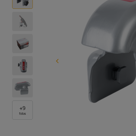
+
9
fotos