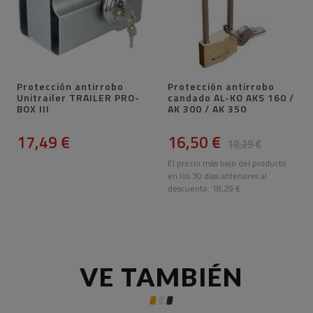
Protección antirrobo
Protección antirrobo
Unitrailer TRAILER PRO-
candado AL-KO AKS 160 /
BOX III
AK 300 / AK 350
17,49 €
16,50 €
18,29 €
El precio más bajo del producto
en los 30 días anteriores al
descuento:
18,29 €
VE TAMBIÉN