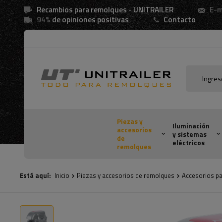
Recambios para remolques - UNITRAILER
E-m
94%
de opiniones positivas
Contacto
Piezas y
Iluminación
accesorios
y sistemas
de
eléctricos
remolques
Está aquí:
Inicio
Piezas y accesorios de remolques
Accesorios p