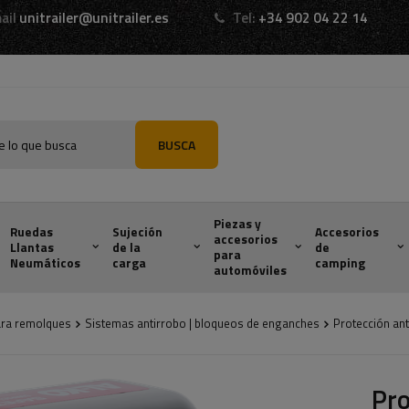
ail
unitrailer@unitrailer.es
Tel:
+34 902 04 22 14
BUSCA
Piezas y
Ruedas
Sujeción
Accesorios
accesorios
Llantas
de la
de
para
Neumáticos
carga
camping
automóviles
ara remolques
Sistemas antirrobo | bloqueos de enganches
Protección an
Pro