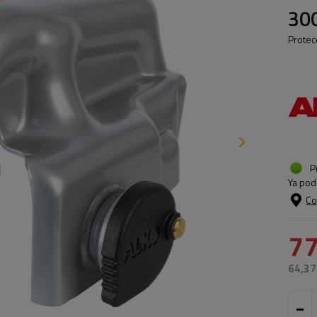
30
Protec
P
Ya pod
Co
77
64,37