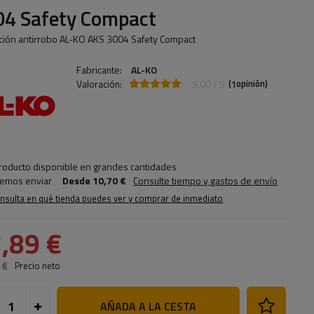
04 Safety Compact
ción antirrobo AL-KO AKS 3004 Safety Compact
Fabricante:
AL-KO
Valoración:
5.00 / 5
(
opinión)
1
roducto disponible en grandes cantidades
emos enviar
Desde
10,70 €
Consulte tiempo y gastos de envío
nsulta en qué tienda puedes ver y comprar de inmediato
,89 €
 €
Precio neto
AÑADA A LA CESTA