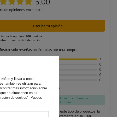
5.00
o de opiniones emitidas: 1
Escribe tu opinión
rás por la opinión.
100 puntos.
stro programa de fidelización.
ostrar solo reseñas confirmadas por una compra
1
0
0
0
tráfico y llevar a cabo
0
es también se utilizan para
lic en una valoración para filtrar las reseñas
ncontrar más información sobre
s que se almacenen en tu
uración de cookies". Puedes
Opinión confirmada por
compra
Marca conocida en este tipo de productos, la
pieza encaja perfectamente en su lugar