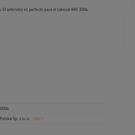
. El antirrobo es perfecto para el cabezal AKS 3004.
 3004
olska Sp. z o. o.
más