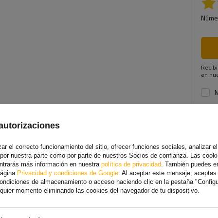
Númer
Recibi
en nue
M
5
4
autorizaciones
3
2
r el correcto funcionamiento del sitio, ofrecer funciones sociales, analizar el 
1
 por nuestra parte como por parte de nuestros Socios de confianza. Las cooki
Haga c
ontrarás más información en nuestra
política de privacidad
. También puedes e
página
Privacidad y condiciones de Google
. Al aceptar este mensaje, acepta
 condiciones de almacenamiento o acceso haciendo clic en la pestaña "Config
alquier momento eliminando las cookies del navegador de tu dispositivo.