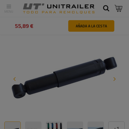
Atrás
Inicio
Piezas y accesorios de remolques
Ejes y element
55,89 €
AÑADA A LA CESTA
+
1