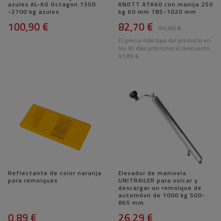
azules AL-KO Octagon 1350
KNOTT ATK60 con manija 250
-2700 kg azules
kg 60 mm 785-1020 mm
100,90 €
82,70 €
91,89 €
El precio más bajo del producto en
los 30 días anteriores al descuento:
91,89 €
Reflectante de color naranja
Elevador de manivela
para remolques
UNITRAILER para volcar y
descargar un remolque de
automóvil de 1000 kg 500-
865 mm
0,89 €
26,29 €