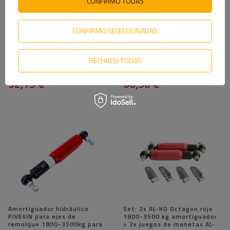
CONFIRMO TODAS
CONFIRMO SELECCIONADAS
Amortiguador KNOTT para
Amortiguadores KNOTT para
ejes de remolque de 750-
ejes de remolque de 750-
RECHAZO TODAS
1800 kg para ejes simples y
1800 kg para ejes simples y
tándem
tándem
32,19 €
60,50 €
Amortiguador hidráulico
Set: 2x AL-KO Octagon rojo
PIVEXIN para ejes de
1800-3500 kg amortiguador
remolque 1800-3500kg para
+ 2x juegos de manetas AL-