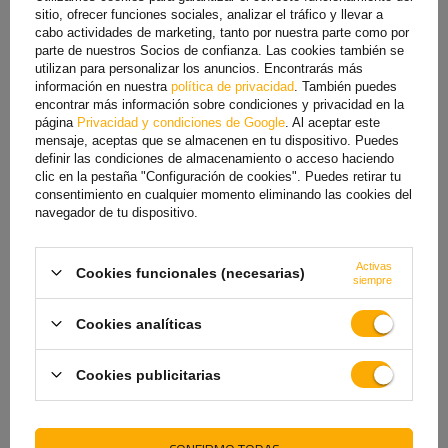
sitio, ofrecer funciones sociales, analizar el tráfico y llevar a
cabo actividades de marketing, tanto por nuestra parte como por
parte de nuestros Socios de confianza. Las cookies también se
utilizan para personalizar los anuncios. Encontrarás más
información en nuestra
política de privacidad
. También puedes
encontrar más información sobre condiciones y privacidad en la
página
Privacidad y condiciones de Google
. Al aceptar este
mensaje, aceptas que se almacenen en tu dispositivo. Puedes
definir las condiciones de almacenamiento o acceso haciendo
clic en la pestaña "Configuración de cookies". Puedes retirar tu
consentimiento en cualquier momento eliminando las cookies del
Amortiguador hidráulico
Amortiguador PIVEXIN para
navegador de tu dispositivo.
PIVEXIN para ejes de
ejes de remolque 1500-3000
remolque 4000-7500 kg para
kg para ejes simples y
ejes simples y tándem
tándem con suspensión
PULLMAN
Activas
Cookies funcionales (necesarias)
siempre
34,79 €
25,39 €
Cookies analíticas
Cookies publicitarias