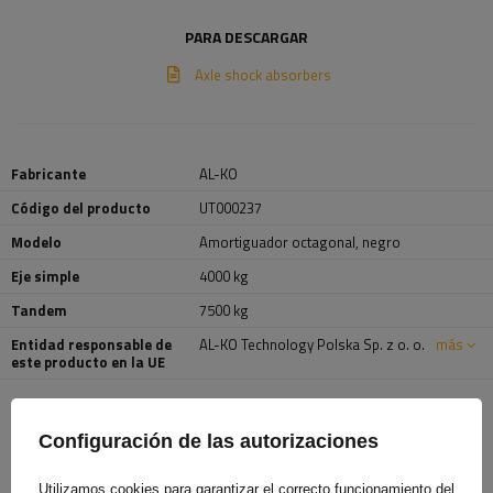
PARA DESCARGAR
Axle shock absorbers
Fabricante
AL-KO
Código del producto
UT000237
Modelo
Amortiguador octagonal, negro
Eje simple
4000 kg
Tandem
7500 kg
Entidad responsable de
AL-KO Technology Polska Sp. z o. o.
más
este producto en la UE
TE VA A INTERESAR
Configuración de las autorizaciones
Utilizamos cookies para garantizar el correcto funcionamiento del