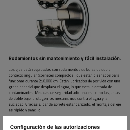
Rodamientos sin mantenimiento y fácil instalación.
Los ejes están equipados con rodamientos de bolas de doble
contacto angular (cojinetes compactos), que están diseñados para
funcionar durante 250.000 km. Están lubricados de por vida con una
grasa especial que desplaza el agua, lo que evita la entrada de
contaminantes. Medidas de seguridad adicionales, como las juntas
de doble buje, protegen los mecanismos contra el agua y la
suciedad. Gracias al par de apriete estandarizado, el montaje del eje
es rápido y sencillo.
PARA DESCARGAR
Configuración de las autorizaciones