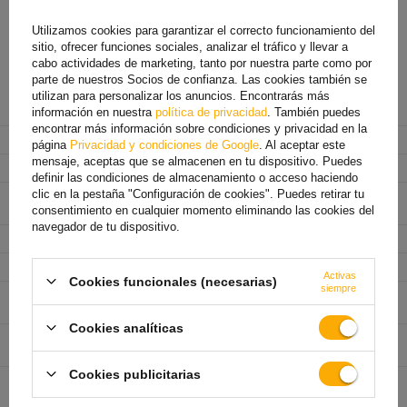
Instrucciones de uso
Unbraked Axle
Utilizamos cookies para garantizar el correcto funcionamiento del
sitio, ofrecer funciones sociales, analizar el tráfico y llevar a
cabo actividades de marketing, tanto por nuestra parte como por
parte de nuestros Socios de confianza. Las cookies también se
utilizan para personalizar los anuncios. Encontrarás más
Fabricante
AL-KO
información en nuestra
política de privacidad
. También puedes
encontrar más información sobre condiciones y privacidad en la
Código del producto
UT002410
página
Privacidad y condiciones de Google
. Al aceptar este
mensaje, aceptas que se almacenen en tu dispositivo. Puedes
Tipo de eje
sin freno
definir las condiciones de almacenamiento o acceso haciendo
clic en la pestaña "Configuración de cookies". Puedes retirar tu
Capacidad de carga de un
750 kg
eje
consentimiento en cualquier momento eliminando las cookies del
navegador de tu dispositivo.
Distancia de montaje
1230 mm
Distancia entre cubos
1610 mm
Activas
Cookies funcionales (necesarias)
siempre
Distancia entre tornillos
4x100
de la llanta
Cookies analíticas
Agujero central de la
min. 57 mm
llanta
Cookies publicitarias
Desplazamiento de la
27 - 45 mm
llanta (ET)