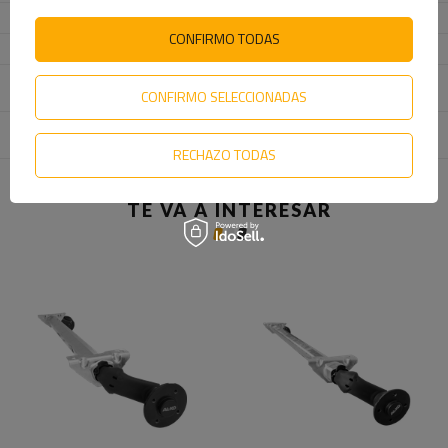
Perfil del eje
hexagonal de 71 mm
CONFIRMO TODAS
Tipo de suspensión
hexagonal con rodillos de goma
Longitud de la palanca del
145 mm
CONFIRMO SELECCIONADAS
brazo de control
Entidad responsable de
AL-KO Technology Polska Sp. z o. o.
más
este producto en la UE
RECHAZO TODAS
TE VA A INTERESAR