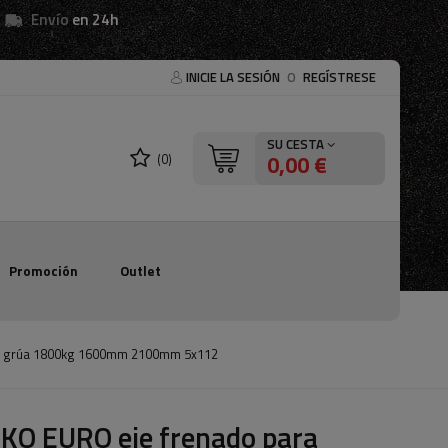
Envío
en 24h
INICIE LA SESIÓN
O
REGÍSTRESE
SU CESTA
0,00 €
(0)
Promoción
Outlet
 / grúa 1800kg 1600mm 2100mm 5x112
KO EURO eje frenado para