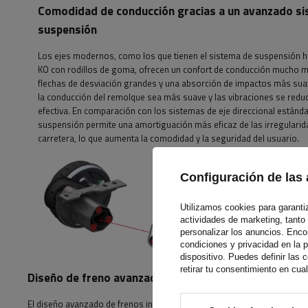
Comodidad de conducción gracias a un avanzado s
suspensión
Los ejes modernos, como los que tienen el sistema de suspensión 
KO con rodillos de goma, ofrecen un confort de conducción mucho m
flechas de desviación grandes y una absorción de impactos más su
la conducción del remolque sea más suave y las vibraciones se red
efectiva. En comparación con los sistemas de eje direccional estánda
suspensión permite una amortiguación más eficaz de las irregularid
carretera, lo que aumenta la comodidad y la seguridad del usuario.
Configuración de las 
Utilizamos cookies para garantiza
actividades de marketing, tanto
personalizar los anuncios. Enc
condiciones y privacidad en la 
dispositivo. Puedes definir las
retirar tu consentimiento en cu
Diseño de freno avanzado y fácil mantenimiento.
El diseño avanzado de frenos incluye ejes con tambores de freno equi