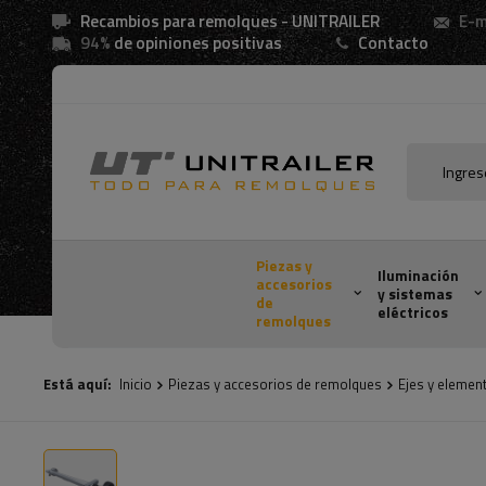
Recambios para remolques - UNITRAILER
E-m
94%
de opiniones positivas
Contacto
Piezas y
Iluminación
accesorios
y sistemas
de
eléctricos
remolques
Está aquí:
Inicio
Piezas y accesorios de remolques
Ejes y elemen