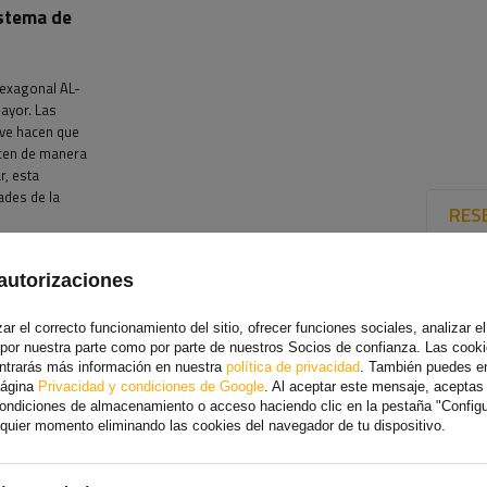
istema de
hexagonal AL-
ayor. Las
ave hacen que
ucen de manera
r, esta
ades de la
RES
autorizaciones
r el correcto funcionamiento del sitio, ofrecer funciones sociales, analizar el 
 por nuestra parte como por parte de nuestros Socios de confianza. Las cooki
ontrarás más información en nuestra
política de privacidad
. También puedes e
página
Privacidad y condiciones de Google
. Al aceptar este mensaje, acepta
 condiciones de almacenamiento o acceso haciendo clic en la pestaña "Config
alquier momento eliminando las cookies del navegador de tu dispositivo.
pados con aletas de enfriamiento que proporcionan una