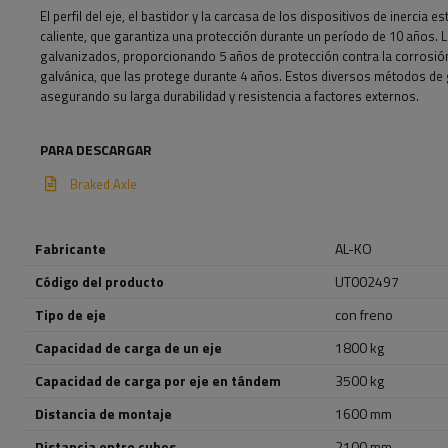
El perfil del eje, el bastidor y la carcasa de los dispositivos de inercia
caliente, que garantiza una protección durante un período de 10 años. 
galvanizados, proporcionando 5 años de protección contra la corrosión
galvánica, que las protege durante 4 años. Estos diversos métodos d
asegurando su larga durabilidad y resistencia a factores externos.
PARA DESCARGAR
Braked Axle
Fabricante
AL-KO
Código del producto
UT002497
Tipo de eje
con freno
Capacidad de carga de un eje
1800 kg
Capacidad de carga por eje en tándem
3500 kg
Distancia de montaje
1600 mm
Distancia entre cubos
2100 mm