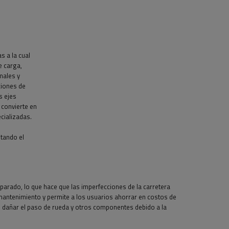
s a la cual
e carga,
males y
ciones de
s ejes
 convierte en
cializadas.
tando el
parado, lo que hace que las imperfecciones de la carretera
 mantenimiento y permite a los usuarios ahorrar en costos de
de dañar el paso de rueda y otros componentes debido a la