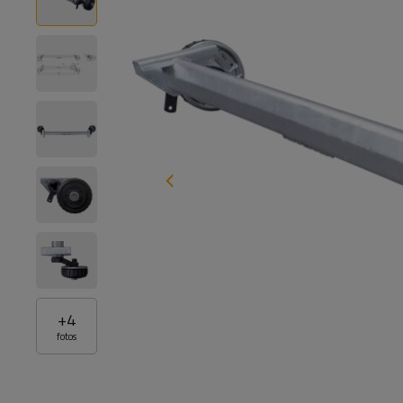
+
4
fotos