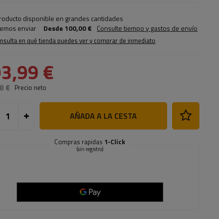
roducto disponible en grandes cantidades
emos enviar
Desde
100,00 €
Consulte tiempo y gastos de envío
nsulta en qué tienda puedes ver y comprar de inmediato
3,99 €
8 €
Precio neto
AÑADA A LA CESTA
Compras rapidas
1-Click
(sin registro)