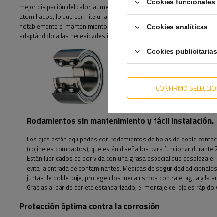
Cookies funcionales 
mejor disipación del calor, aumentando la eficiencia del sistema de fr
atornillados, lo que permite una fácil extracción de todo el mecanismo d
notablemente el mantenimiento. El enclavamiento especial también permi
Cookies analíticas
adaptándolo a las necesidades individuales del usuario, lo que aumenta 
Cookies publicitarias
CONFIRMO SELECCI
Rodamientos sin mantenimiento y fácil instalación.
Los ejes están equipados con rodamientos de bolas de doble contac
(cojinetes compactos), que están diseñados para funcionar durante 
Están lubricados de por vida con una grasa especial que desplaza el 
evita la entrada de contaminantes. Medidas de seguridad adicionale
juntas de doble buje, protegen los mecanismos contra el agua y la s
Gracias al par de apriete estandarizado, el montaje del eje es rápido y
Protección óptima contra la corrosión