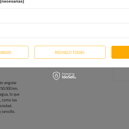
(necesarias)
enado. Además, los ejes y mecanismos de freno están
e freno después de desenroscar los tornillos, lo que facilita
te cambiar la posición de salida del cable de freno,
la funcionalidad del sistema.
ONADAS
RECHAZO TODAS
to angular
250.000 km.
agua, lo que
s, como las
uciedad.
 sencillo.