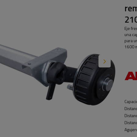
re
21
Eje fr
una ca
para u
1600 m
Capaci
Distan
Distan
Distanc
Agujero