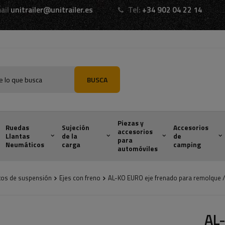
ail
unitrailer@unitrailer.es
Tel:
+34 902 04 22 14
BUSCA
Piezas y
Ruedas
Sujeción
Accesorios
accesorios
Llantas
de la
de
para
Neumáticos
carga
camping
automóviles
tos de suspensión
Ejes con freno
AL-KO EURO eje frenado para remolque
AL-