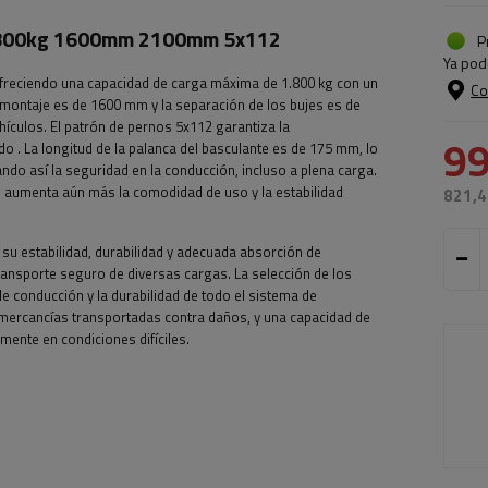
a 1800kg 1600mm 2100mm 5x112
P
Ya pod
ofreciendo una capacidad de carga máxima de 1.800 kg con un
Co
e montaje es de 1600 mm y la separación de los bujes es de
hículos.
El patrón de pernos 5x112 garantiza la
99
ado
. La longitud de la palanca del basculante es de 175 mm, lo
do así la seguridad en la conducción, incluso a plena carga.
e aumenta aún más la comodidad de uso y la estabilidad
821,4
su estabilidad, durabilidad y adecuada absorción de
ransporte seguro de diversas cargas. La selección de los
e conducción y la durabilidad de todo el sistema de
mercancías transportadas contra daños, y una capacidad de
mente en condiciones difíciles.