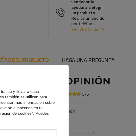
vendedor le
ayudará a elegir
un producto
Realice un pedido
por teléfono:
+34 902 04 22 14
EÑAS DEL PRODUCTO
HAGA UNA PREGUNTA
ESCRIBE TU OPINIÓN
tráfico y llevar a cabo
5/5
Su opinión:
es también se utilizan para
ncontrar más información sobre
s que se almacenen en tu
El contenido de su opinión
uración de cookies". Puedes