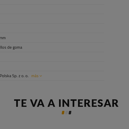
 mm
illos de goma
olska Sp. z o. o.
más
TE VA A INTERESAR