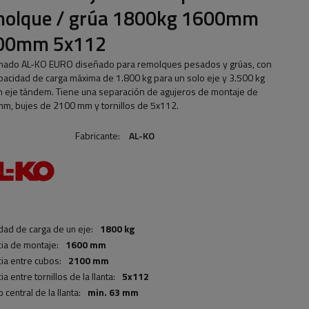
molque / grúa 1800kg 1600mm
00mm 5x112
enado AL-KO EURO diseñado para remolques pesados ​​y grúas, con
pacidad de carga máxima de 1.800 kg para un solo eje y 3.500 kg
n eje tándem. Tiene una separación de agujeros de montaje de
m, bujes de 2100 mm y tornillos de 5x112.
Fabricante:
AL-KO
dad de carga de un eje:
1800 kg
cia de montaje:
1600 mm
cia entre cubos:
2100 mm
ia entre tornillos de la llanta:
5x112
 central de la llanta:
min. 63 mm