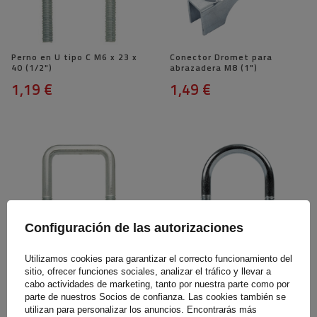
Perno en U tipo C M6 x 23 x
Conector Dromet para
40 (1/2")
abrazadera M8 (1")
1,19 €
1,49 €
Configuración de las autorizaciones
Utilizamos cookies para garantizar el correcto funcionamiento del
Perno en U tipo C M8 x 35 x
Abrazadera galvanizada tipo
68 (1")
B con tuercas y arandelas M6
sitio, ofrecer funciones sociales, analizar el tráfico y llevar a
x 28 (3/4")
cabo actividades de marketing, tanto por nuestra parte como por
parte de nuestros Socios de confianza. Las cookies también se
0,99 €
1,49 €
utilizan para personalizar los anuncios. Encontrarás más