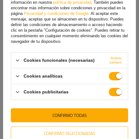
información en nuestra
política de privacidad
. También puedes
encontrar más información sobre condiciones y privacidad en la
página
Privacidad y condiciones de Google
. Al aceptar este
mensaje, aceptas que se almacenen en tu dispositivo. Puedes
definir las condiciones de almacenamiento o acceso haciendo
clic en la pestaña "Configuración de cookies". Puedes retirar tu
VE TAMBIÉN
consentimiento en cualquier momento eliminando las cookies del
navegador de tu dispositivo.
Activas
Cookies funcionales (necesarias)
siempre
Cookies analíticas
Cookies publicitarias
Asegurar el enganche de bola
Cinta adhesiva reflectante
CONFIRMO TODAS
del remolque UNITRAILER
contorno blanca en
segmentos - rollo de 45 m
13,19 €
37,70 €
41,85 €
CONFIRMO SELECCIONADAS
El precio más bajo del producto en