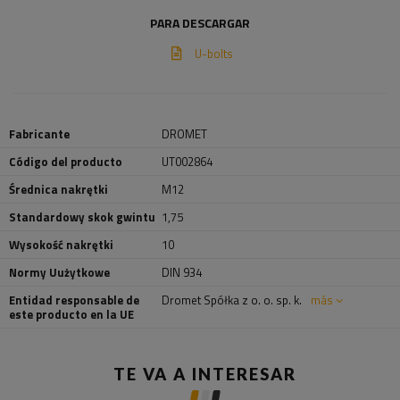
PARA DESCARGAR
U-bolts
Fabricante
DROMET
Código del producto
UT002864
Średnica nakrętki
M12
Standardowy skok gwintu
1,75
Wysokość nakrętki
10
Normy Uużytkowe
DIN 934
Entidad responsable de
Dromet Spółka z o. o. sp. k.
más
este producto en la UE
TE VA A INTERESAR