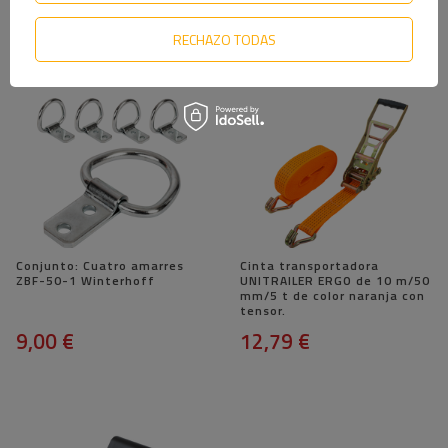
los 30 días anteriores al descuento:
41,85 €
RECHAZO TODAS
Conjunto: Cuatro amarres
Cinta transportadora
ZBF-50-1 Winterhoff
UNITRAILER ERGO de 10 m/50
mm/5 t de color naranja con
tensor.
9,00 €
12,79 €