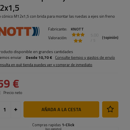
2x1,5
lo cónico M12x1,5 con brida para montar las ruedas a ejes sin freno
Fabricante:
KNOTT
5.00
Valoración:
(
opinión)
1
/ 5
roducto disponible en grandes cantidades
emos enviar
Desde
10,70 €
Consulte tiempo y gastos de envío
nsulta en qué tienda puedes ver y comprar de inmediato
59 €
€
Precio neto
AÑADA A LA CESTA
Compras rapidas
1-Click
(sin registro)