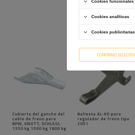
Cookies funcionales 
Cookies analíticas
Cookies publicitarias
CONFIRMO SELECCI
Cubierta del gancho del
Ballesta AL-KO para
cable de freno para
regulador de freno tipo
BPW, KNOTT, SCHLEGL
2051
1350 kg 1500 kg 1800 kg