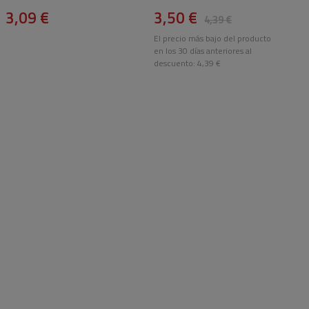
3,09 €
3,50 €
4,39 €
El precio más bajo del producto
en los 30 días anteriores al
descuento:
4,39 €