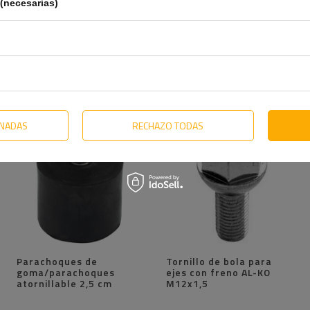
(necesarias)
TE VA A INTERESAR
ONADAS
RECHAZO TODAS
Parachoques de
Tornillo de bola para
goma/parachoques
ejes con freno AL-KO
atornillable 2,5 cm
M12x1,5