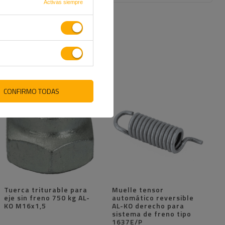
Activas siempre
CONFIRMO TODAS
Tuerca triturable para
Muelle tensor
eje sin freno 750 kg AL-
automático reversible
KO M16x1,5
AL-KO derecho para
sistema de freno tipo
1637E/P