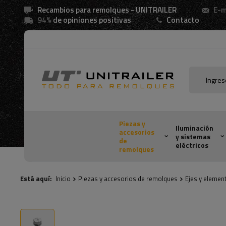
Recambios para remolques - UNITRAILER
E-m
94%
de opiniones positivas
Contacto
Piezas y
Iluminación
accesorios
y sistemas
de
eléctricos
remolques
Está aquí:
Inicio
Piezas y accesorios de remolques
Ejes y elemen