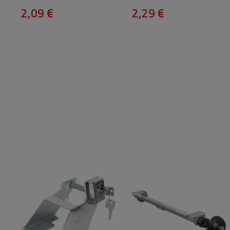
2,09 €
2,29 €