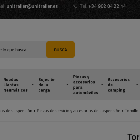
ail
unitrailer@unitrailer.es
Tel:
+34 902 04 22 14
BUSCA
Piezas y
Ruedas
Sujeción
Accesorios
accesorios
Llantas
de la
de
para
Neumáticos
carga
camping
automóviles
tos de suspensión
Piezas de servicio y accesorios de suspensión
Tornillo
Tor