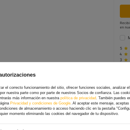
Recibi
en nue
M
5
4
3
2
1
autorizaciones
Haga c
r el correcto funcionamiento del sitio, ofrecer funciones sociales, analizar el 
 por nuestra parte como por parte de nuestros Socios de confianza. Las cooki
ontrarás más información en nuestra
política de privacidad
. También puedes e
Todo 
página
Privacidad y condiciones de Google
. Al aceptar este mensaje, acepta
 condiciones de almacenamiento o acceso haciendo clic en la pestaña "Config
2026-
alquier momento eliminando las cookies del navegador de tu dispositivo.