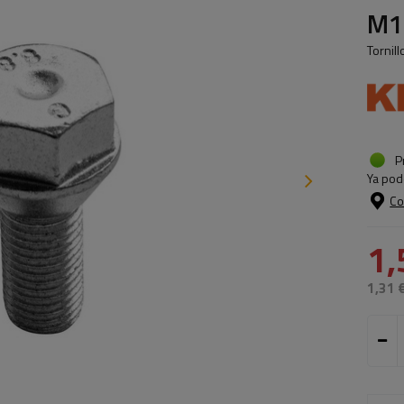
M1
Tornil
P
Ya pod
Co
1,
1,31 