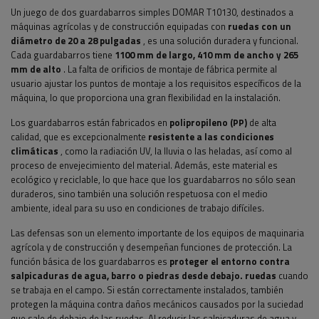
Un juego de dos guardabarros simples DOMAR T10130, destinados a
máquinas agrícolas y de construcción equipadas con
ruedas con un
diámetro de 20 a 28 pulgadas
, es una solución duradera y funcional.
Cada guardabarros tiene
1100 mm de largo, 410 mm de ancho y 265
mm de alto
. La falta de orificios de montaje de fábrica permite al
usuario ajustar los puntos de montaje a los requisitos específicos de la
máquina, lo que proporciona una gran flexibilidad en la instalación.
Los guardabarros están fabricados en
polipropileno (PP)
de alta
calidad, que es excepcionalmente
resistente a las condiciones
climáticas
, como la radiación UV, la lluvia o las heladas, así como al
proceso de envejecimiento del material. Además, este material es
ecológico y reciclable, lo que hace que los guardabarros no sólo sean
duraderos, sino también una solución respetuosa con el medio
ambiente, ideal para su uso en condiciones de trabajo difíciles.
Las defensas son un elemento importante de los equipos de maquinaria
agrícola y de construcción y desempeñan funciones de protección. La
función básica de los guardabarros es
proteger el entorno contra
salpicaduras de agua, barro o piedras desde debajo.
ruedas
cuando
se trabaja en el campo. Si están correctamente instalados, también
protegen la máquina contra daños mecánicos causados ​​por la suciedad
que sale de debajo de las ruedas. Al reducir las salpicaduras de agua y