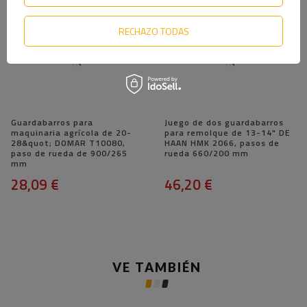
RECHAZO TODAS
Guardabarros para
Juego de dos guardabarros
maquinaria agrícola de 20-
para remolque de 13-14" DE
28&quot; DOMAR T10080,
HAAN HMK 2066, pasos de
paso de rueda de 900/265
rueda 660/200 mm
mm
28,09 €
46,20 €
VE TAMBIÉN