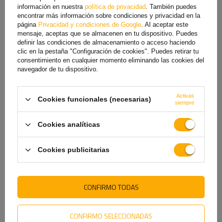
rueda 1330/520mm
mm
información en nuestra
política de privacidad
. También puedes
41,69 €
17,89 €
encontrar más información sobre condiciones y privacidad en la
página
Privacidad y condiciones de Google
. Al aceptar este
mensaje, aceptas que se almacenen en tu dispositivo. Puedes
definir las condiciones de almacenamiento o acceso haciendo
clic en la pestaña "Configuración de cookies". Puedes retirar tu
consentimiento en cualquier momento eliminando las cookies del
navegador de tu dispositivo.
Activas
Cookies funcionales (necesarias)
siempre
Cookies analíticas
Juego de dos medios
Guardabarros para remolque
guardabarros para remolque
de barco de 13&quot; DOMAR
Cookies publicitarias
DOMAR
D20422, paso de rueda de
DR1012201+DR1012202,
950/240 mm
paso de rueda 384/200mm
izquierdo+derecho
CONFIRMO TODAS
16,30 €
31,99 €
CONFIRMO SELECCIONADAS