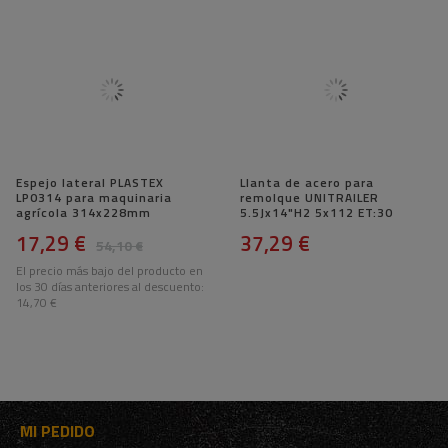
Espejo lateral PLASTEX
Llanta de acero para
LP0314 para maquinaria
remolque UNITRAILER
agrícola 314x228mm
5.5Jx14"H2 5x112 ET:30
17,29 €
37,29 €
54,10 €
El precio más bajo del producto en
los 30 días anteriores al descuento:
14,70 €
MI PEDIDO