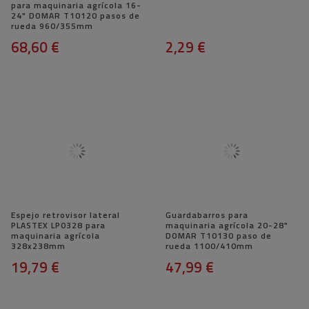
para maquinaria agrícola 16-
24" DOMAR T10120 pasos de
rueda 960/355mm
68,60 €
2,29 €
Espejo retrovisor lateral
Guardabarros para
PLASTEX LP0328 para
maquinaria agrícola 20-28"
maquinaria agrícola
DOMAR T10130 paso de
328x238mm
rueda 1100/410mm
19,79 €
47,99 €