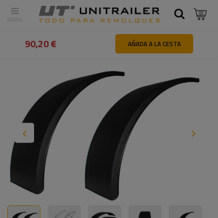
Atrás
Inicio
Ruedas Llantas Neumáticos
Guardabarros y faldill
90,20 €
AÑADA A LA CESTA