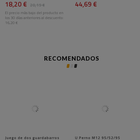
18,20 €
44,69 €
20,19 €
El precio más bajo del producto en
los 30 días anteriores al descuento:
16,20 €
RECOMENDADOS
Juego de dos guardabarros
U Perno M12 95/52/95