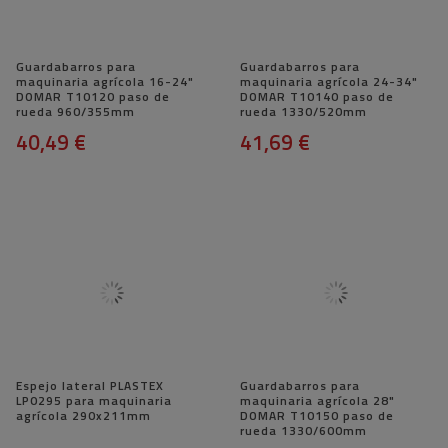
Guardabarros para
Guardabarros para
maquinaria agrícola 16-24"
maquinaria agrícola 24-34"
DOMAR T10120 paso de
DOMAR T10140 paso de
rueda 960/355mm
rueda 1330/520mm
40,49 €
41,69 €
Espejo lateral PLASTEX
Guardabarros para
LP0295 para maquinaria
maquinaria agrícola 28"
agrícola 290x211mm
DOMAR T10150 paso de
rueda 1330/600mm