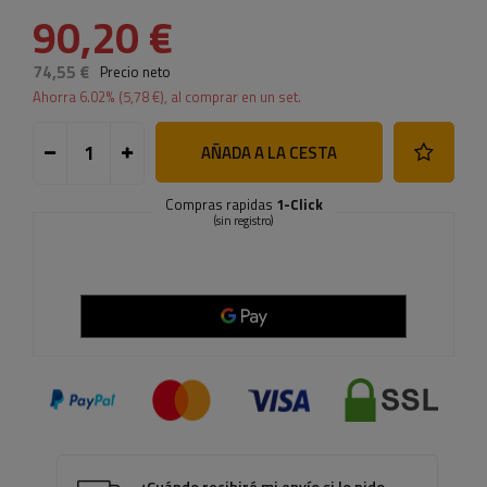
90,20 €
74,55 €
Precio neto
Ahorra
6.02
% (
5,78 €
), al comprar en un set.
AÑADA A LA CESTA
Compras rapidas
1-Click
(sin registro)