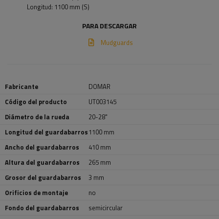
Longitud: 1100 mm (S)
PARA DESCARGAR
Mudguards
Fabricante
DOMAR
Código del producto
UT003145
Diámetro de la rueda
20-28"
Longitud del guardabarros
1100 mm
Ancho del guardabarros
410 mm
Altura del guardabarros
265 mm
Grosor del guardabarros
3 mm
Orificios de montaje
no
Fondo del guardabarros
semicircular