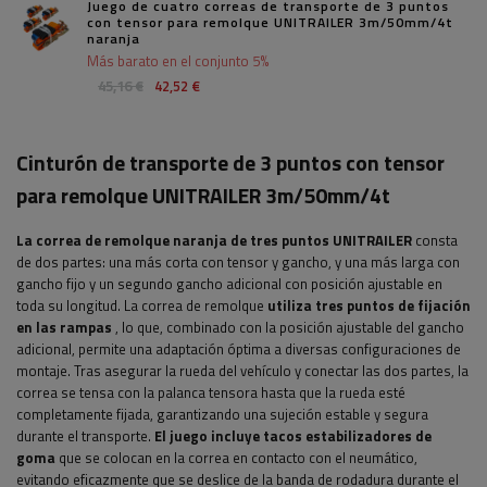
Juego de cuatro correas de transporte de 3 puntos
con tensor para remolque UNITRAILER 3m/50mm/4t
naranja
Más barato en el conjunto 5%
45,16 €
42,52 €
Cinturón de transporte de 3 puntos con tensor
para remolque UNITRAILER 3m/50mm/4t
La correa de remolque naranja de tres puntos UNITRAILER
consta
de dos partes: una más corta con tensor y gancho, y una más larga con
gancho fijo y un segundo gancho adicional con posición ajustable en
toda su longitud. La correa de remolque
utiliza tres puntos de fijación
en las rampas
, lo que, combinado con la posición ajustable del gancho
adicional, permite una adaptación óptima a diversas configuraciones de
montaje. Tras asegurar la rueda del vehículo y conectar las dos partes, la
correa se tensa con la palanca tensora hasta que la rueda esté
completamente fijada, garantizando una sujeción estable y segura
durante el transporte.
El juego incluye tacos estabilizadores de
goma
que se colocan en la correa en contacto con el neumático,
evitando eficazmente que se deslice de la banda de rodadura durante el