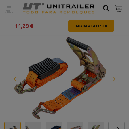
Atrás
Inicio
Sujeción de la carga
Correas y cinchas de transpor
11,29 €
AÑADA A LA CESTA
+
4