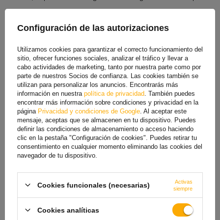
Fuerza manual estándar (SHF)
Configuración de las autorizaciones
La fuerza de tensión manual es de 50 daN
, lo que representa la
fuerza necesaria para asegurar correctamente la carga. Este valor
Utilizamos cookies para garantizar el correcto funcionamiento del
garantiza la ergonomía y la seguridad, permitiendo una tensión
sitio, ofrecer funciones sociales, analizar el tráfico y llevar a
adecuada de la correa sin riesgo de esfuerzo excesivo. El parámetro
cabo actividades de marketing, tanto por nuestra parte como por
SHF es importante al seleccionar una correa, ya que
indica la fuerza
parte de nuestros Socios de confianza. Las cookies también se
manual óptima
necesaria para asegurar la carga de forma eficaz y
utilizan para personalizar los anuncios. Encontrarás más
información en nuestra
política de privacidad
. También puedes
estable.
encontrar más información sobre condiciones y privacidad en la
página
Privacidad y condiciones de Google
. Al aceptar este
Máxima extensibilidad
mensaje, aceptas que se almacenen en tu dispositivo. Puedes
definir las condiciones de almacenamiento o acceso haciendo
La
extensibilidad máxima
se refiere al
aumento porcentual de la
clic en la pestaña "Configuración de cookies". Puedes retirar tu
longitud de una correa de amarre bajo plena carga
. Este valor,
consentimiento en cualquier momento eliminando las cookies del
expresado como porcentaje, indica cuánto puede estirarse la correa
navegador de tu dispositivo.
desde su longitud inicial.
La extensibilidad máxima, generalmente
alrededor del 7%,
permite que la correa absorba los impactos y los
cambios repentinos de fuerza durante el transporte, protegiendo aún
Activas
Cookies funcionales (necesarias)
siempre
más la carga de daños.
Cookies analíticas
PARA DESCARGAR