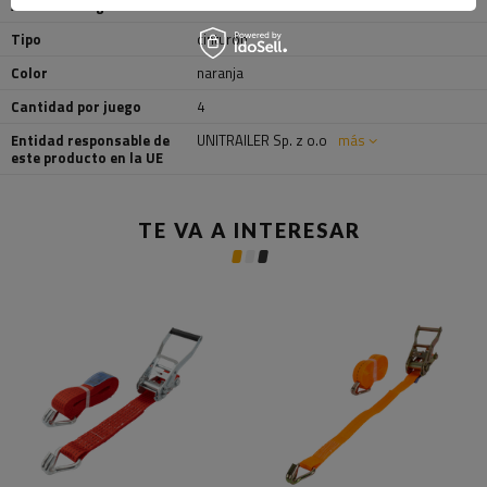
Anchura del gancho
20 mm
Tipo
cinturón
Color
naranja
Cantidad por juego
4
Entidad responsable de
UNITRAILER Sp. z o.o
más
este producto en la UE
TE VA A INTERESAR