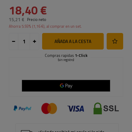
18,40 €
15,21 €
Precio neto
Ahorra
5.93
% (
1,16 €
), al comprar en un set.
AÑADA A LA CESTA
Compras rapidas
1-Click
(sin registro)