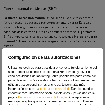
Fuerza manual estándar (SHF)
La fuerza de tensión manual es de 50 daN
, lo que representa la
fuerza necesaria para asegurar correctamente la carga. Este valor
garantiza la ergonomía y la seguridad, permitiendo una tensión
adecuada de la correa sin riesgo de esfuerzo excesivo. El parámetro
SHF es importante al seleccionar una correa, ya que
indica la fuerza
manual óptima
necesaria para asegurar la carga de forma eficaz y
estable.
Máxima extensibilidad
Configuración de las autorizaciones
La
extensibilidad máxima
se refiere al
aumento porcentual de la
Utilizamos cookies para garantizar el correcto funcionamiento del
longitud de una correa de amarre bajo plena carga
. Este valor,
sitio, ofrecer funciones sociales, analizar el tráfico y llevar a
expresado como porcentaje, indica cuánto puede estirarse la correa
cabo actividades de marketing, tanto por nuestra parte como por
desde su longitud inicial.
La extensibilidad máxima, generalmente
parte de nuestros Socios de confianza. Las cookies también se
alrededor del 7%
, permite que la correa absorba los impactos y los
utilizan para personalizar los anuncios. Encontrarás más
cambios repentinos de fuerza durante el transporte, protegiendo aún
información en nuestra
política de privacidad
. También puedes
más la carga de daños.
encontrar más información sobre condiciones y privacidad en la
página
Privacidad y condiciones de Google
. Al aceptar este
PARA DESCARGAR
mensaje, aceptas que se almacenen en tu dispositivo. Puedes