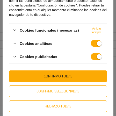
definir las condiciones de almacenamiento o acceso haciendo
Correas y cinchas de transporte
clic en la pestaña "Configuración de cookies". Puedes retirar tu
consentimiento en cualquier momento eliminando las cookies del
navegador de tu dispositivo.
Fabricante
UNITRAILER
Activas
Cookies funcionales (necesarias)
siempre
Código del producto
UT000339
Cookies analíticas
Longitud de la cinta
4 m
Anchura de la correa
35 mm
Cookies publicitarias
Resistencia de la correa en
2 tony (2000 daN)
tensión (LC)
Fuerza de la correa en
1 tona (1000 daN)
CONFIRMO TODAS
tracción recta (LC)
Fuerza de tracción
280 daN
estándar (STF)
CONFIRMO SELECCIONADAS
Fuerza manual estándar
50 daN
(SHF)
RECHAZO TODAS
Fuerza de tracción máxima
7 %