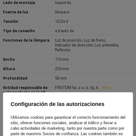
Lado de montaje
Izquierda
Fuente de luz
lámpara
Tensión
12/24 V
Tipo de conexión
a través de
Funciones de la lámpara
Luz de posición
,
Luz de freno
,
Indicador de dirección
,
Luz antiniebla
,
Reflector
Ancho
175 mm
Altura
220 mm
Profundidad
56 mm
Entidad responsable de
FRISTOM Sp. z o. o. Sp. k.
más
este producto en la UE
Configuración de las autorizaciones
TE VA A INTERESAR
Utilizamos cookies para garantizar el correcto funcionamiento del
sitio, ofrecer funciones sociales, analizar el tráfico y llevar a
cabo actividades de marketing, tanto por nuestra parte como por
parte de nuestros Socios de confianza. Las cookies también se