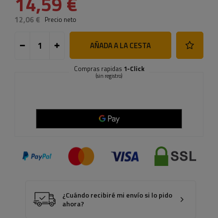
14,59 €
12,06 €
Precio neto
AÑADA A LA CESTA
Compras rapidas
1-Click
(sin registro)
¿Cuándo recibiré mi envío si lo pido
ahora?