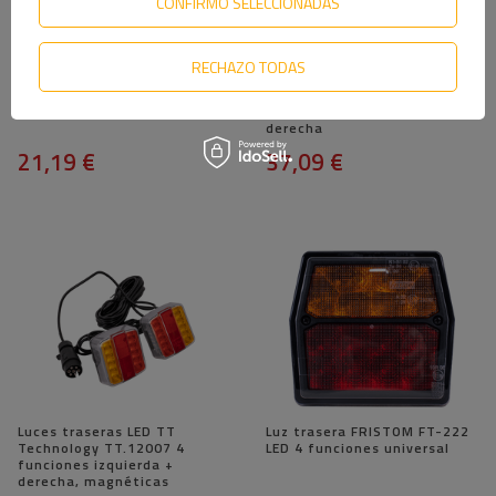
CONFIRMO SELECCIONADAS
RECHAZO TODAS
TruckLED L1847 Luz trasera
ASPÖCK Luz trasera LED
LED, 5 funciones, derecha
Multipoint V, 6 funciones,
derecha
21,19 €
37,09 €
Luces traseras LED TT
Luz trasera FRISTOM FT-222
Technology TT.12007 4
LED 4 funciones universal
funciones izquierda +
derecha, magnéticas