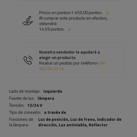
Precio en puntos:
1 459,00 puntos.
Al comprar este producto en efectivo,
obtendrá:
14,59 puntos.
Nuestro vendedor le ayudará a
elegir un producto
Realice un pedido por teléfono:
+34
902 04 22 14
Lado de montaje:
Izquierda
Fuente de luz:
lámpara
Tensión:
12/24 V
Tipo de conexión:
a través de
Funciones de
Luz de posición,
Luz de freno
,
Indicador de
la lámpara:
dirección
,
Luz antiniebla
,
Reflector