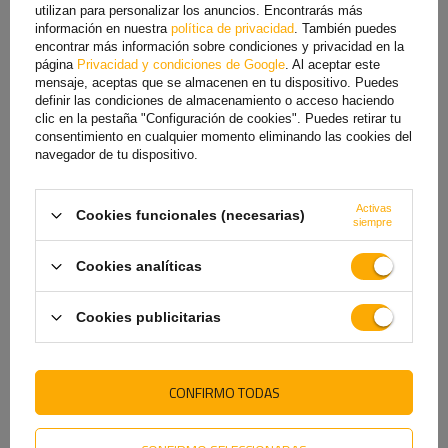
utilizan para personalizar los anuncios. Encontrarás más
información en nuestra
política de privacidad
. También puedes
encontrar más información sobre condiciones y privacidad en la
página
Privacidad y condiciones de Google
. Al aceptar este
mensaje, aceptas que se almacenen en tu dispositivo. Puedes
definir las condiciones de almacenamiento o acceso haciendo
clic en la pestaña "Configuración de cookies". Puedes retirar tu
consentimiento en cualquier momento eliminando las cookies del
navegador de tu dispositivo.
Piloto trasero LED FRISTOM
Luz trasera WAŚ W150
FT-213, 3 funciones
1113L/P LED de 4 funciones
universales
universal
Activas
Cookies funcionales (necesarias)
siempre
39,59 €
41,40 €
45,99 €
El precio más bajo del producto en
Cookies analíticas
los 30 días anteriores al descuento:
45,99 €
Cookies publicitarias
CONFIRMO TODAS