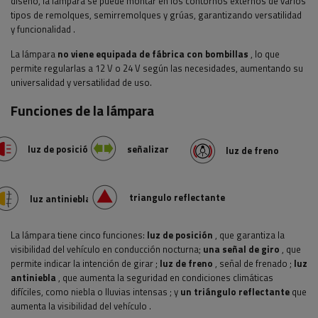
diseño, la lámpara se puede montar en los contornos externos de varios
tipos de remolques, semirremolques y grúas, garantizando versatilidad
y funcionalidad
.
La lámpara
no viene equipada de fábrica con bombillas
, lo que
permite regularlas a 12 V o 24 V según las necesidades, aumentando su
universalidad y versatilidad de uso.
Funciones de la lámpara
luz de posición
señalizar
luz de freno
triangulo reflectante
luz antiniebla
La lámpara tiene cinco funciones:
luz de posición
, que garantiza la
visibilidad del vehículo en conducción nocturna;
una señal de giro
, que
permite indicar la intención de girar
;
luz de freno
, señal de frenado
;
luz
antiniebla
, que aumenta la seguridad en condiciones climáticas
difíciles, como niebla o lluvias intensas
;
y
un triángulo reflectante
que
aumenta la visibilidad del vehículo
.