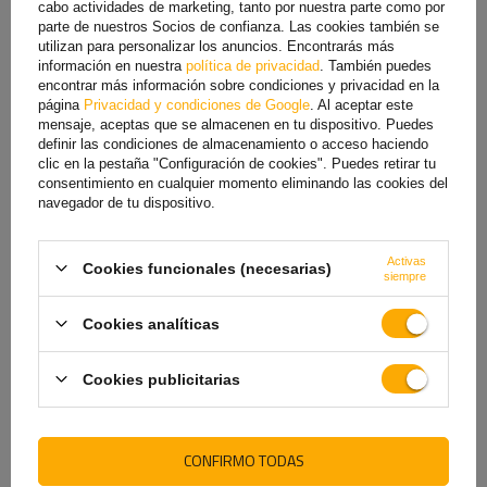
cabo actividades de marketing, tanto por nuestra parte como por
parte de nuestros Socios de confianza. Las cookies también se
utilizan para personalizar los anuncios. Encontrarás más
información en nuestra
política de privacidad
. También puedes
Rodillo guía lateral KNOTT
Soporte lateral para
encontrar más información sobre condiciones y privacidad en la
de 63 mm para remolque de
remolques naúticos - PZ1
página
Privacidad y condiciones de Google
. Al aceptar este
barco
altura: 400 mm
mensaje, aceptas que se almacenen en tu dispositivo. Puedes
19,89 €
48,49 €
definir las condiciones de almacenamiento o acceso haciendo
clic en la pestaña "Configuración de cookies". Puedes retirar tu
consentimiento en cualquier momento eliminando las cookies del
navegador de tu dispositivo.
Activas
Cookies funcionales (necesarias)
siempre
VE TAMBIÉN
Cookies analíticas
Cookies publicitarias
CONFIRMO TODAS