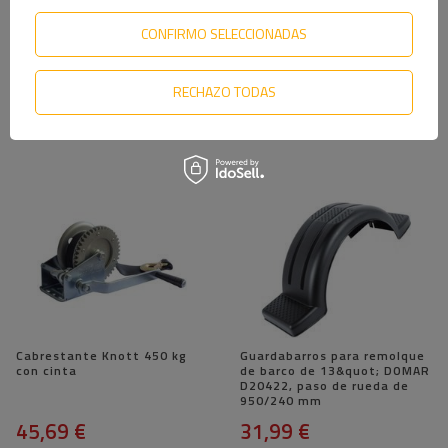
CONFIRMO SELECCIONADAS
Cabrestante Knott 1135 kg
Rodillo de quilla Knott 19 cm
con cable carcasa azul
de ancho
RECHAZO TODAS
114,89 €
20,59 €
Cabrestante Knott 450 kg
Guardabarros para remolque
con cinta
de barco de 13&quot; DOMAR
D20422, paso de rueda de
950/240 mm
45,69 €
31,99 €