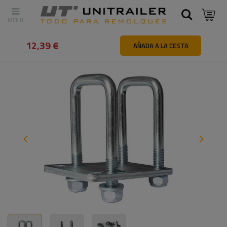
Atrás
Inicio
Piezas y accesorios de remolques
Accesorios par
12,39 €
AÑADA A LA CESTA