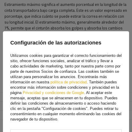
Estiramiento máximo significa el aumento porcentual en la longitud de la
cinta transportadora bajo carga completa. Este es un valor expresado en
porcentaje, que indica cuánto se puede estirar la correa en relación con
su longitud inicial. El estiramiento máximo, generalmente alrededor del
7%, permite que el cinturón absorba los golpes y absorba los cambios
repentinos de fuerza durante el transporte, lo que protege aún más la
carga contra daños.
Configuración de las autorizaciones
PARA DESCARGAR
Utilizamos cookies para garantizar el correcto funcionamiento del
Correas y cinchas de transporte
sitio, ofrecer funciones sociales, analizar el tráfico y llevar a
cabo actividades de marketing, tanto por nuestra parte como por
parte de nuestros Socios de confianza. Las cookies también se
utilizan para personalizar los anuncios. Encontrarás más
información en nuestra
política de privacidad
. También puedes
Fabricante
UNITRAILER
encontrar más información sobre condiciones y privacidad en la
página
Privacidad y condiciones de Google
. Al aceptar este
Código del producto
UT003735
mensaje, aceptas que se almacenen en tu dispositivo. Puedes
definir las condiciones de almacenamiento o acceso haciendo
Longitud de la cinta
10 m
clic en la pestaña "Configuración de cookies". Puedes retirar tu
consentimiento en cualquier momento eliminando las cookies del
Anchura de la correa
50 mm
navegador de tu dispositivo.
Resistencia de la correa en
5 ton (5000 DAN)
tensión (LC)