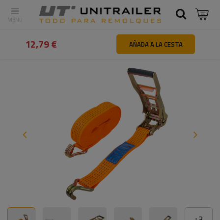
Atrás
Inicio
Sujeción de la carga
Correas y cinchas de transpor
12,79 €
AÑADA A LA CESTA
+
3