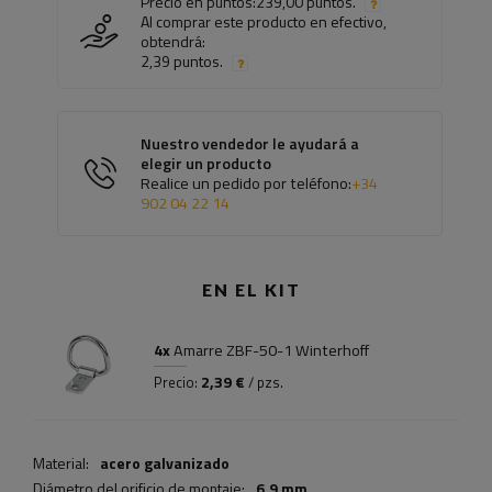
Precio en puntos:
239,00 puntos.
Al comprar este producto en efectivo,
obtendrá:
2,39 puntos.
Nuestro vendedor le ayudará a
elegir un producto
Realice un pedido por teléfono:
+34
902 04 22 14
EN EL KIT
4x
Amarre ZBF-50-1 Winterhoff
2,39 €
Precio:
/ pzs.
Material:
acero galvanizado
Diámetro del orificio de montaje:
6,9 mm