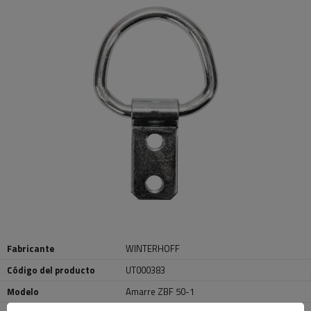
Fabricante
WINTERHOFF
Código del producto
UT000383
Modelo
Amarre ZBF 50-1