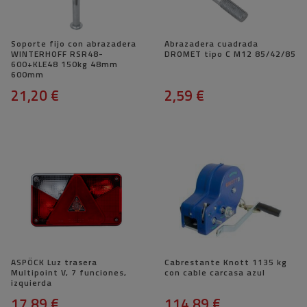
Soporte fijo con abrazadera
Abrazadera cuadrada
WINTERHOFF RSR48-
DROMET tipo C M12 85/42/85
600+KLE48 150kg 48mm
600mm
21,20 €
2,59 €
ASPÖCK Luz trasera
Cabrestante Knott 1135 kg
Multipoint V, 7 funciones,
con cable carcasa azul
izquierda
17,89 €
114,89 €