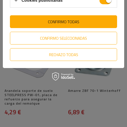
Amarre ZBF-50-1 Winterhoff
Escalón para remolque
Cookies publicitarias
STEELPRESS SP-01,
plataforma con escalón
plegable
2,39 €
17,29 €
CONFIRMO TODAS
CONFIRMO SELECCIONADAS
RECHAZO TODAS
Arandela soporte de suelo
Amarre ZBF 70-1 Winterhoff
STEELPRESS PW-01, placa de
refuerzo para asegurar la
carga del remolque
4,29 €
6,89 €