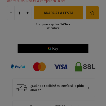
Ahorra
5.86
% (
0,56 €
), al comprar en un set.
AÑADA A LA CESTA
Compras rapidas
1-Click
(sin registro)
¿Cuándo recibiré mi envío si lo pido
ahora?