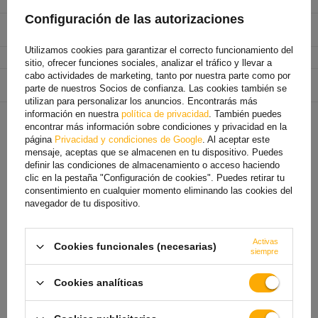
Material
acero galvanizado
Configuración de las autorizaciones
Diámetro del orificio de
6,9 mm
montaje
Utilizamos cookies para garantizar el correcto funcionamiento del
Díametro de agujero
40 mm
sitio, ofrecer funciones sociales, analizar el tráfico y llevar a
cabo actividades de marketing, tanto por nuestra parte como por
Entidad responsable de
AL-KO Technology Polska Sp. z o. o.
más
parte de nuestros Socios de confianza. Las cookies también se
este producto en la UE
utilizan para personalizar los anuncios. Encontrarás más
información en nuestra
política de privacidad
. También puedes
encontrar más información sobre condiciones y privacidad en la
TE VA A INTERESAR
página
Privacidad y condiciones de Google
. Al aceptar este
mensaje, aceptas que se almacenen en tu dispositivo. Puedes
definir las condiciones de almacenamiento o acceso haciendo
clic en la pestaña "Configuración de cookies". Puedes retirar tu
consentimiento en cualquier momento eliminando las cookies del
navegador de tu dispositivo.
Activas
Cookies funcionales (necesarias)
siempre
Cookies analíticas