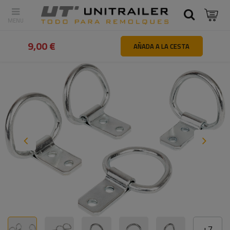
Atrás
Inicio
Piezas y accesorios de remolques
Fijaciones y s
9,00 €
AÑADA A LA CESTA
+
7