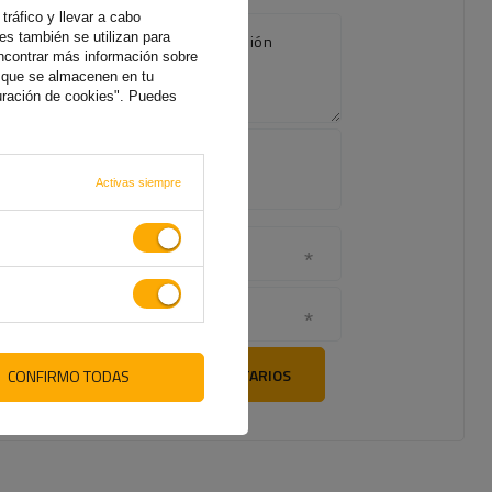
tráfico y llevar a cabo
es también se utilizan para
El contenido de su opinión
ncontrar más información sobre
s que se almacenen en tu
uración de cookies". Puedes
Agregue
su propia
foto de
Activas siempre
producto:
Su nombre
Su correo electrónico
ENVÍE SUS COMENTARIOS
CONFIRMO TODAS