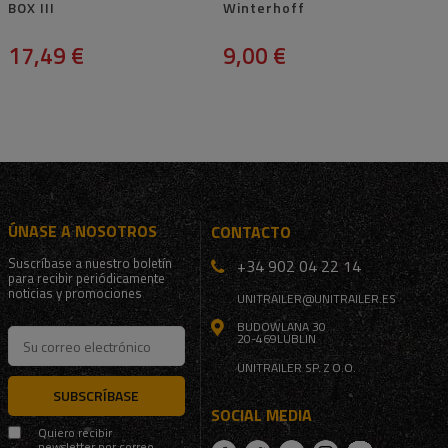
BOX III
Winterhoff
17,49 €
9,00 €
ÚNASE A NOSOTROS
CONTACTO
Suscríbase a nuestro boletín
+34 902 04 22 14
para recibir periódicamente
noticias y promociones
UNITRAILER@UNITRAILER.ES
BUDOWLANA 30
20-469
LUBLIN
UNITRAILER SP. Z O.O.
SUBSCRÍBASE
SOCIAL MEDIA
Quiero recibir
newsletter por correo