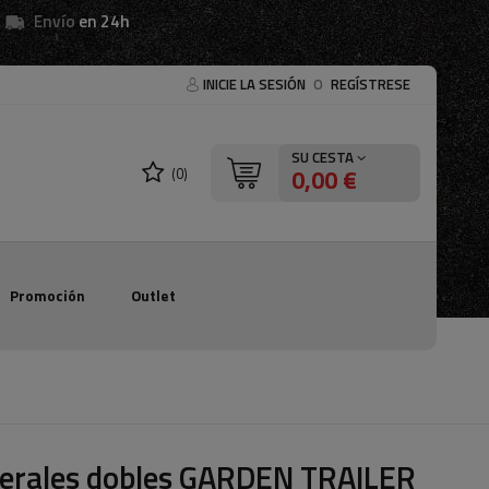
Envío
en 24h
INICIE LA SESIÓN
O
REGÍSTRESE
SU CESTA
0,00 €
(0)
Promoción
Outlet
terales dobles GARDEN TRAILER