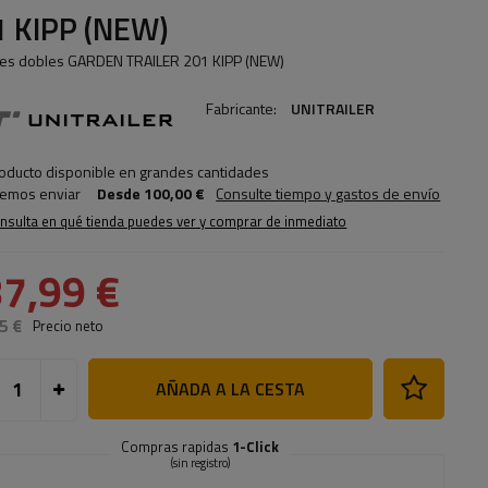
1 KIPP (NEW)
les dobles GARDEN TRAILER 201 KIPP (NEW)
Fabricante:
UNITRAILER
oducto disponible en grandes cantidades
emos enviar
Desde
100,00 €
Consulte tiempo y gastos de envío
nsulta en qué tienda puedes ver y comprar de inmediato
7,99 €
5 €
Precio neto
AÑADA A LA CESTA
Compras rapidas
1-Click
(sin registro)