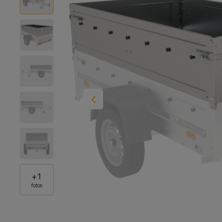
+
1
fotos