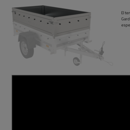
El te
Garde
espe