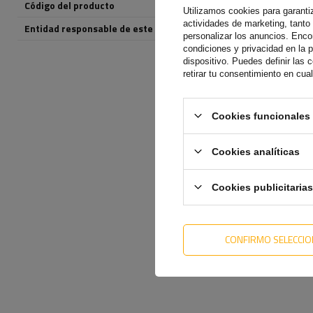
Código del producto
UT004054
Utilizamos cookies para garantiza
actividades de marketing, tanto
Entidad responsable de este producto en la UE
UNITRAILER Sp. z o
personalizar los anuncios. Enc
condiciones y privacidad en la 
dispositivo. Puedes definir las
retirar tu consentimiento en cu
Cookies funcionales 
Cookies analíticas
Cookies publicitarias
CONFIRMO SELECCI