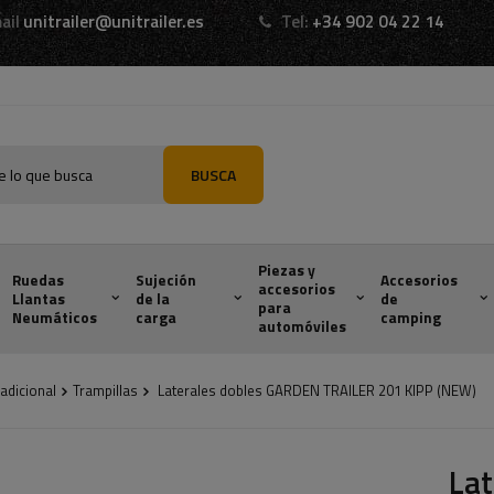
ail
unitrailer@unitrailer.es
Tel:
+34 902 04 22 14
BUSCA
Piezas y
Ruedas
Sujeción
Accesorios
accesorios
Llantas
de la
de
para
Neumáticos
carga
camping
automóviles
adicional
Trampillas
Laterales dobles GARDEN TRAILER 201 KIPP (NEW)
La