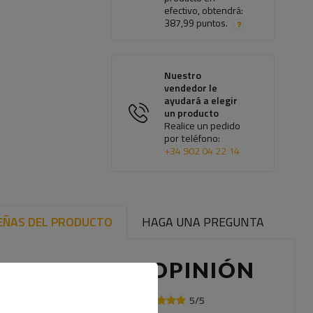
efectivo, obtendrá:
387,99 puntos.
Nuestro
vendedor le
ayudará a elegir
un producto
Realice un pedido
por teléfono:
+34 902 04 22 14
EÑAS DEL PRODUCTO
HAGA UNA PREGUNTA
ESCRIBE TU OPINIÓN
5/5
Su opinión: