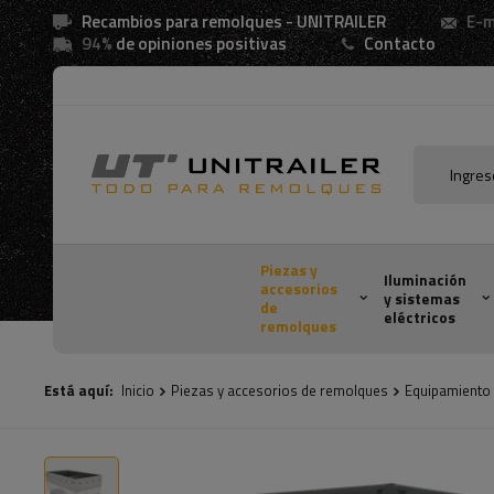
Recambios para remolques - UNITRAILER
E-m
94%
de opiniones positivas
Contacto
Piezas y
Iluminación
accesorios
y sistemas
de
eléctricos
remolques
Está aquí:
Inicio
Piezas y accesorios de remolques
Equipamiento 