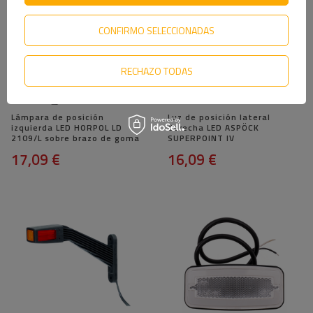
CONFIRMO SELECCIONADAS
RECHAZO TODAS
Lámpara de posición
Luz de posición lateral
izquierda LED HORPOL LD
derecha LED ASPÖCK
2109/L sobre brazo de goma
SUPERPOINT IV
17,09 €
16,09 €