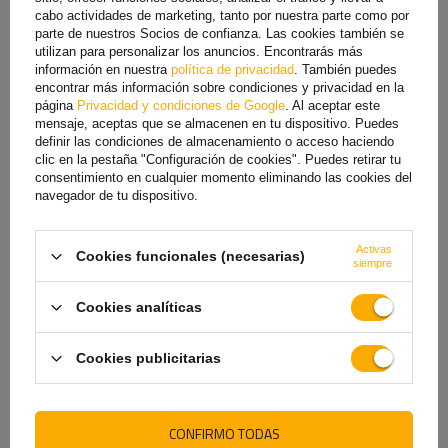
cabo actividades de marketing, tanto por nuestra parte como por
parte de nuestros Socios de confianza. Las cookies también se
TE VA A INTERESAR
utilizan para personalizar los anuncios. Encontrarás más
información en nuestra
política de privacidad
. También puedes
encontrar más información sobre condiciones y privacidad en la
página
Privacidad y condiciones de Google
. Al aceptar este
mensaje, aceptas que se almacenen en tu dispositivo. Puedes
definir las condiciones de almacenamiento o acceso haciendo
clic en la pestaña "Configuración de cookies". Puedes retirar tu
consentimiento en cualquier momento eliminando las cookies del
navegador de tu dispositivo.
Activas
Cookies funcionales (necesarias)
siempre
Lámpara de posición LED
Juego de dos lámparas de
Cookies analíticas
universal WAŚ W189 1340
señalización universales
ASPÖCK SUPERPOINT II sobre
brazo de goma
Cookies publicitarias
5,59 €
28,80 €
CONFIRMO TODAS