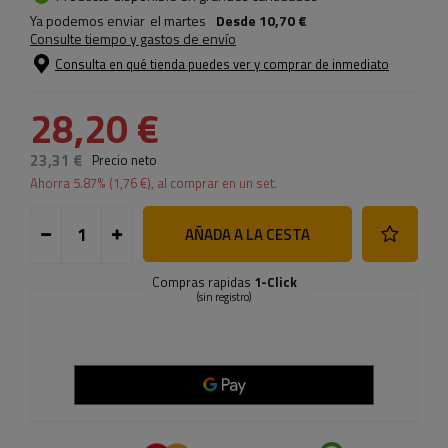
Ya podemos enviar
el martes
Desde
10,70 €
Consulte tiempo y gastos de envío
Consulta en qué tienda puedes ver y comprar de inmediato
28,20 €
23,31 €
Precio neto
Ahorra
5.87
% (
1,76 €
), al comprar en un set.
AÑADA A LA CESTA
Compras rapidas
1-Click
(sin registro)