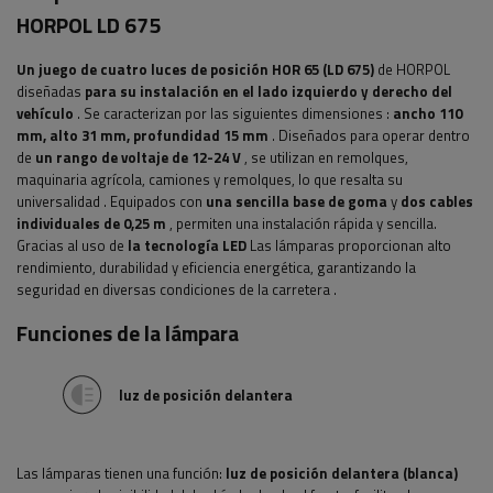
HORPOL LD 675
Un juego de cuatro luces de posición HOR 65 (LD 675)
de HORPOL
diseñadas
para su instalación en el lado izquierdo y derecho del
vehículo
.
Se caracterizan por
las siguientes dimensiones
:
ancho 110
mm, alto 31 mm, profundidad 15 mm
.
Diseñados para operar dentro
de
un rango de voltaje de 12-24 V
, se utilizan en remolques,
maquinaria agrícola, camiones y remolques, lo que resalta su
universalidad
. Equipados con
una sencilla base de goma
y
dos cables
individuales de 0,25 m
, permiten una instalación rápida y sencilla.
Gracias al uso de
la tecnología LED
Las lámparas proporcionan alto
rendimiento, durabilidad y eficiencia energética, garantizando la
seguridad en diversas condiciones de la carretera
.
Funciones de la lámpara
luz de posición delantera
Las lámparas tienen
una función:
luz de posición delantera (blanca)