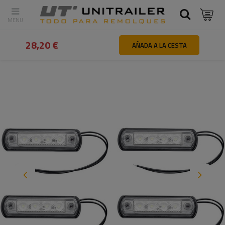
Atrás
Inicio
Iluminación y sistemas eléctricos
Luces de gálibo
28,20 €
AÑADA A LA CESTA