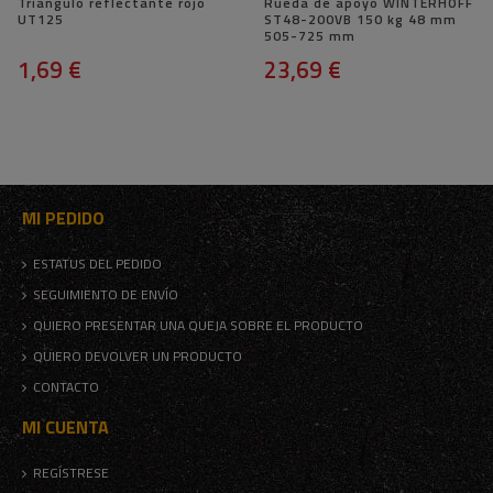
Triangulo reflectante rojo
Rueda de apoyo WINTERHOFF
UT125
ST48-200VB 150 kg 48 mm
505-725 mm
1,69 €
23,69 €
MI PEDIDO
ESTATUS DEL PEDIDO
SEGUIMIENTO DE ENVÍO
QUIERO PRESENTAR UNA QUEJA SOBRE EL PRODUCTO
QUIERO DEVOLVER UN PRODUCTO
CONTACTO
MI CUENTA
REGÍSTRESE