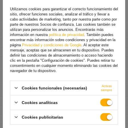
Utilizamos cookies para garantizar el correcto funcionamiento del
sitio, ofrecer funciones sociales, analizar el tráfico y llevar a
Fabricante
LINGLONG
cabo actividades de marketing, tanto por nuestra parte como por
parte de nuestros Socios de confianza. Las cookies también se
Código del producto
UT004295
utilizan para personalizar los anuncios. Encontrarás más
Anchura del neumático
165
información en nuestra
política de privacidad
. También puedes
encontrar más información sobre condiciones y privacidad en la
Perfil del neumático
80
página
Privacidad y condiciones de Google
. Al aceptar este
mensaje, aceptas que se almacenen en tu dispositivo. Puedes
Diámetro del neumático
13"
definir las condiciones de almacenamiento o acceso haciendo
Índice de capacidad de
96/94 (max 710/670 kg)
clic en la pestaña "Configuración de cookies". Puedes retirar tu
carga del neumático
consentimiento en cualquier momento eliminando las cookies del
navegador de tu dispositivo.
Índice de velocidad del
N (do 140 km/h)
neumático
Activas
Clase de eficiencia de
C
Cookies funcionales (necesarias)
siempre
combustible
Clase de tracción
D
Cookies analíticas
Clase de ruido
B
Cookies publicitarias
Nivel de ruido
72 dB
Presión máxima del
4.5 bar (450 kPa)