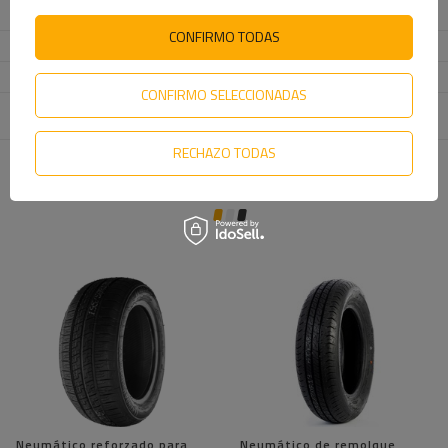
neumático
CONFIRMO TODAS
Tipo de neumático
reforzado
Cantidad por juego
2
CONFIRMO SELECCIONADAS
Entidad responsable de
UNITRAILER Sp. z o.o
más
este producto en la UE
RECHAZO TODAS
TE VA A INTERESAR
Neumático reforzado para
Neumático de remolque