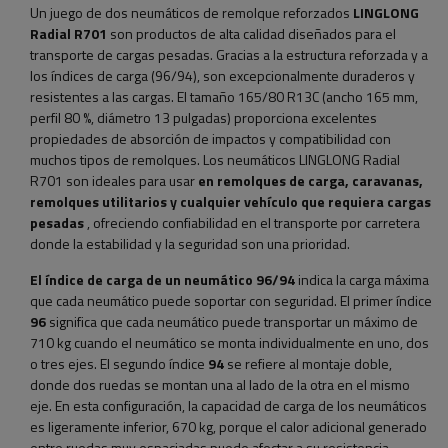
Un juego de dos neumáticos de remolque reforzados
LINGLONG
Radial R701
son productos de alta calidad diseñados para el
transporte de cargas pesadas. Gracias a la estructura reforzada y a
los índices de carga (96/94), son excepcionalmente duraderos y
resistentes a las cargas. El tamaño 165/80 R13C (ancho 165 mm,
perfil 80 %, diámetro 13 pulgadas) proporciona excelentes
propiedades de absorción de impactos y compatibilidad con
muchos tipos de remolques. Los neumáticos LINGLONG Radial
R701 son ideales para usar
en remolques de carga, caravanas,
remolques utilitarios y cualquier vehículo que requiera cargas
pesadas
, ofreciendo confiabilidad en el transporte por carretera
donde la estabilidad y la seguridad son una prioridad.
El índice de carga de un neumático 96/94
indica la carga máxima
que cada neumático puede soportar con seguridad. El primer índice
96
significa que cada neumático puede transportar un máximo de
710 kg cuando el neumático se monta individualmente en uno, dos
o tres ejes. El segundo índice
94
se refiere al montaje doble,
donde dos ruedas se montan una al lado de la otra en el mismo
eje. En esta configuración, la capacidad de carga de los neumáticos
es ligeramente inferior, 670 kg, porque el calor adicional generado
entre ruedas muy espaciadas puede afectar a su resistencia.