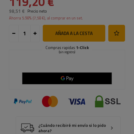
119,20 €
98,51 €
Precio neto
Ahorra
5.98
% (
7,58 €
), al comprar en un set.
AÑADA A LA CESTA
Compras rapidas
1-Click
(sin registro)
¿Cuándo recibiré mi envío si lo pido
ahora?