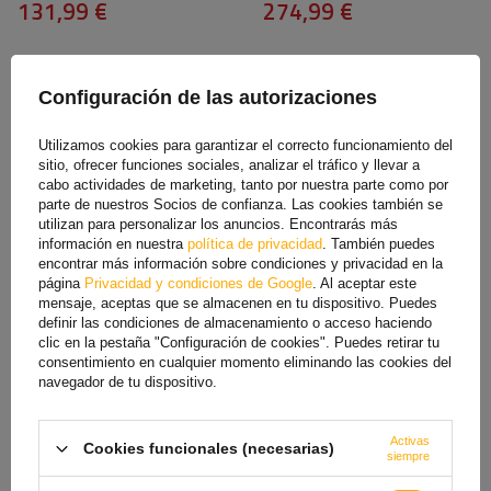
131,99 €
274,99 €
Configuración de las autorizaciones
Utilizamos cookies para garantizar el correcto funcionamiento del
sitio, ofrecer funciones sociales, analizar el tráfico y llevar a
cabo actividades de marketing, tanto por nuestra parte como por
parte de nuestros Socios de confianza. Las cookies también se
utilizan para personalizar los anuncios. Encontrarás más
información en nuestra
política de privacidad
. También puedes
encontrar más información sobre condiciones y privacidad en la
Marco plano H-0 para lona de
Bastidor plano H-0 para
página
Privacidad y condiciones de Google
. Al aceptar este
remolque UNITRAILER
cubierta de lona del
mensaje, aceptas que se almacenen en tu dispositivo. Puedes
GARDEN 265 KIPP
remolque UNITRAILER
definir las condiciones de almacenamiento o acceso haciendo
GARDEN TRAILER 200 KIPP
clic en la pestaña "Configuración de cookies". Puedes retirar tu
55,99 €
33,49 €
consentimiento en cualquier momento eliminando las cookies del
navegador de tu dispositivo.
Activas
Cookies funcionales (necesarias)
siempre