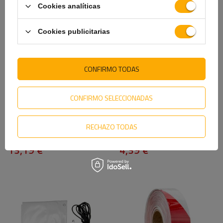
VE TAMBIÉN
Cookies analíticas
Cookies publicitarias
CONFIRMO TODAS
CONFIRMO SELECCIONADAS
RECHAZO TODAS
Asegurar el enganche de bola
Calzo de rueda TULPLAST h:
del remolque UNITRAILER
100mm
13,19 €
4,39 €