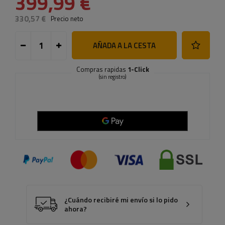
399,99 €
330,57 €
Precio neto
AÑADA A LA CESTA
Compras rapidas
1-Click
(sin registro)
¿Cuándo recibiré mi envío si lo pido
ahora?