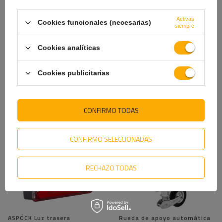
WINTERHOFF BVG 90-A para
remolque WINTERHOFF
enganche lateral de
BSCHG 10-14-E
remolque
Activas
Cookies funcionales (necesarias)
siempre
1,39 €
2,49 €
Cookies analíticas
Cookies publicitarias
VE TAMBIÉN
CONFIRMO TODAS
CONFIRMO SELECCIONADAS
RECHAZO TODAS
ASPÖCK Luz trasera
Rueda de apoyo automática