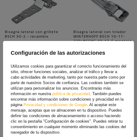
Bisagra lateral con grillete
Bisagra lateral con tirador
BSCH 30-2 - recambio
WINTERHOFF BSCH 10-17-
270+BSCHG 10-17-C montaje
lateral completo para
remolque
Configuración de las autorizaciones
2,49 €
11,50 €
Utilizamos cookies para garantizar el correcto funcionamiento del
sitio, ofrecer funciones sociales, analizar el tráfico y llevar a
cabo actividades de marketing, tanto por nuestra parte como por
parte de nuestros Socios de confianza. Las cookies también se
utilizan para personalizar los anuncios. Encontrarás más
información en nuestra
política de privacidad
. También puedes
encontrar más información sobre condiciones y privacidad en la
página
Privacidad y condiciones de Google
. Al aceptar este
mensaje, aceptas que se almacenen en tu dispositivo. Puedes
definir las condiciones de almacenamiento o acceso haciendo
clic en la pestaña "Configuración de cookies". Puedes retirar tu
consentimiento en cualquier momento eliminando las cookies del
navegador de tu dispositivo.
Soporte de enganche lateral
Perno de bisagra lateral de