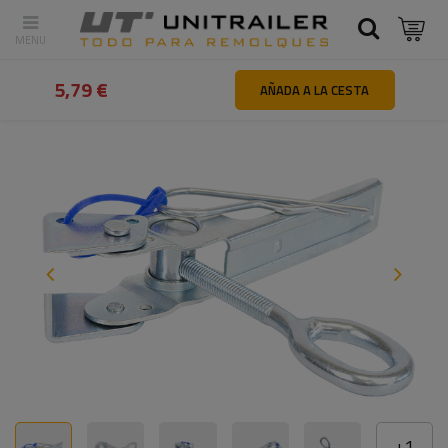
Atrás
Inicio
Piezas y accesorios de remolques
Fijaciones y s
5,79 €
AÑADA A LA CESTA
+
1