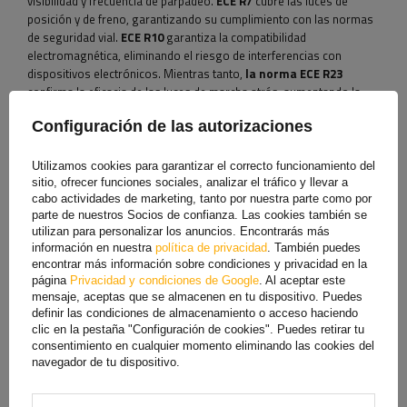
visibilidad y frecuencia de parpadeo.
ECE R7
cubre las luces de
posición y de freno, garantizando su cumplimiento con las normas
de seguridad vial.
ECE R10
garantiza la compatibilidad
electromagnética, eliminando el riesgo de interferencias con
dispositivos electrónicos. Mientras tanto,
la norma ECE R23
confirma la eficacia de las luces de marcha atrás, aumentando la
seguridad durante las maniobras.
Configuración de las autorizaciones
Las luces traseras son un elemento clave
del equipamiento de las
máquinas agrícolas y de construcción, remolques y
Utilizamos cookies para garantizar el correcto funcionamiento del
semirremolques
, ya que cumplen una función de señalización y
sitio, ofrecer funciones sociales, analizar el tráfico y llevar a
garantizan la visibilidad del vehículo en la carretera y en el lugar
cabo actividades de marketing, tanto por nuestra parte como por
de trabajo
. Gracias a unas luces traseras correctamente seleccionadas,
parte de nuestros Socios de confianza. Las cookies también se
puede aumentar significativamente la seguridad tanto del conductor
utilizan para personalizar los anuncios. Encontrarás más
información en nuestra
política de privacidad
. También puedes
como del resto de usuarios de la carretera. Estas lámparas
son
encontrar más información sobre condiciones y privacidad en la
especialmente importantes en condiciones de visibilidad limitada,
página
Privacidad y condiciones de Google
. Al aceptar este
como de noche, niebla
o condiciones climáticas difíciles. Para las
mensaje, aceptas que se almacenen en tu dispositivo. Puedes
máquinas que trabajan en sitios de construcción o en el campo, las luces
definir las condiciones de almacenamiento o acceso haciendo
traseras informan a otros operadores sobre la ubicación del vehículo,
clic en la pestaña "Configuración de cookies". Puedes retirar tu
minimizando el riesgo de colisión. El uso de luces traseras de alta
consentimiento en cualquier momento eliminando las cookies del
calidad no solo cumple con los requisitos legales, sino que también
navegador de tu dispositivo.
mejora la durabilidad y la confiabilidad de su equipo en condiciones de
funcionamiento exigentes.