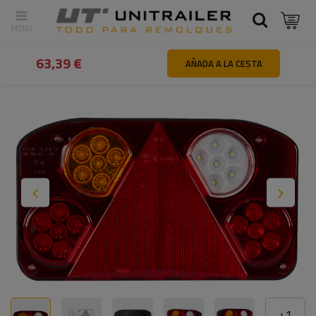
Atrás
Inicio
Iluminación y sistemas eléctricos
Luces traseras
63,39 €
AÑADA A LA CESTA
+
1