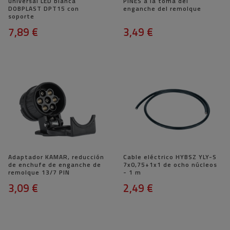
universal LED blanca
PINES a la toma del
DOBPLAST DPT15 con
enganche del remolque
soporte
7,89 €
3,49 €
Adaptador KAMAR, reducción
Cable eléctrico HYBSZ YLY-S
de enchufe de enganche de
7x0,75+1x1 de ocho núcleos
remolque 13/7 PIN
- 1 m
3,09 €
2,49 €