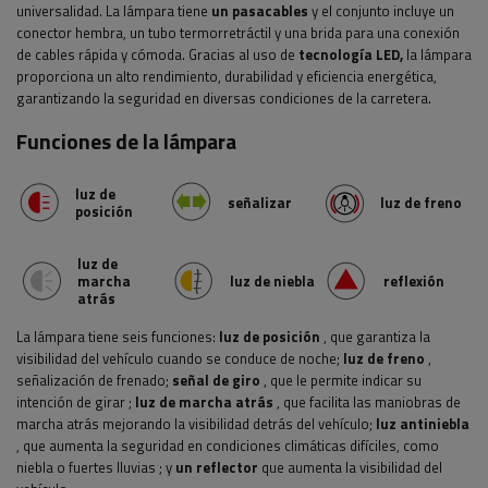
universalidad. La lámpara tiene
un pasacables
y el conjunto incluye un
conector hembra, un tubo termorretráctil y una brida para una conexión
de cables rápida y cómoda. Gracias al uso de
tecnología LED,
la lámpara
proporciona un alto rendimiento, durabilidad y eficiencia energética,
garantizando la seguridad en diversas condiciones de la carretera.
Funciones de la lámpara
luz de
señalizar
luz de freno
posición
luz de
marcha
luz de niebla
reflexión
atrás
La lámpara tiene seis funciones:
luz de posición
, que garantiza la
visibilidad del vehículo cuando se conduce de noche;
luz de freno
,
señalización de frenado;
señal de giro
, que le permite indicar su
intención de girar
;
luz de marcha atrás
, que facilita las maniobras de
marcha atrás mejorando la visibilidad detrás del vehículo;
luz antiniebla
, que aumenta la seguridad en condiciones climáticas difíciles, como
niebla o fuertes lluvias
; y
un reflector
que aumenta la visibilidad del