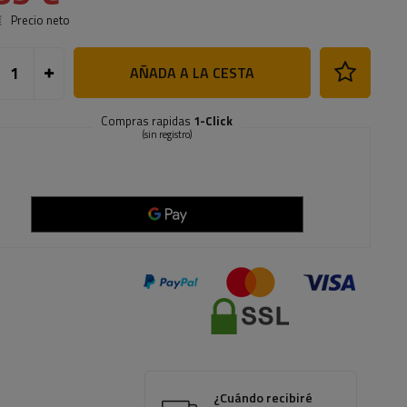
€
Precio neto
AÑADA A LA CESTA
Compras rapidas
1-Click
(sin registro)
¿Cuándo recibiré