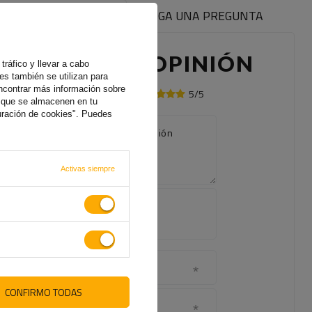
EÑAS DEL PRODUCTO
HAGA UNA PREGUNTA
ESCRIBE TU OPINIÓN
tráfico y llevar a cabo
es también se utilizan para
ncontrar más información sobre
5/5
Su opinión:
s que se almacenen en tu
uración de cookies". Puedes
El contenido de su opinión
Activas siempre
Agregue
su propia
foto de
producto:
Su nombre
CONFIRMO TODAS
Su correo electrónico