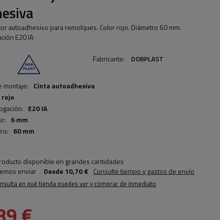
hesiva
tor autoadhesivo para remolques. Color rojo. Diámetro 60 mm.
ción E20 IA
Fabricante:
DOBPLAST
e montaje:
Cinta autoadhesiva
rojo
gación:
E20 IA
r:
6 mm
ro:
60 mm
roducto disponible en grandes cantidades
emos enviar
Desde
10,70 €
Consulte tiempo y gastos de envío
nsulta en qué tienda puedes ver y comprar de inmediato
89 €