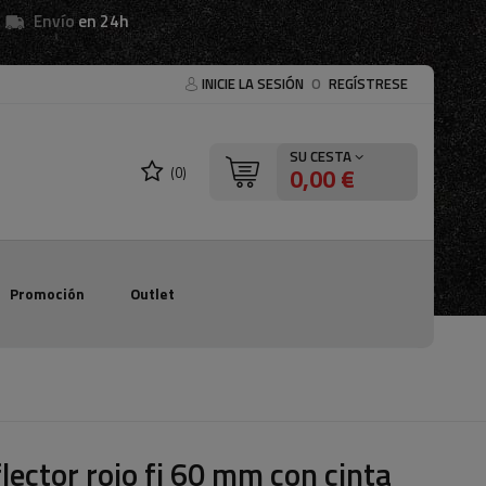
Envío
en 24h
INICIE LA SESIÓN
O
REGÍSTRESE
SU CESTA
0,00 €
(0)
Promoción
Outlet
lector rojo fi 60 mm con cinta