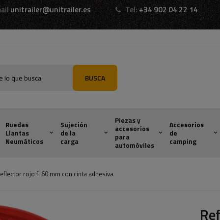
ail
unitrailer@unitrailer.es
Tel:
+34 902 04 22 14
BUSCA
Piezas y
Ruedas
Sujeción
Accesorios
accesorios
Llantas
de la
de
para
Neumáticos
carga
camping
automóviles
eflector rojo fi 60 mm con cinta adhesiva
Ref