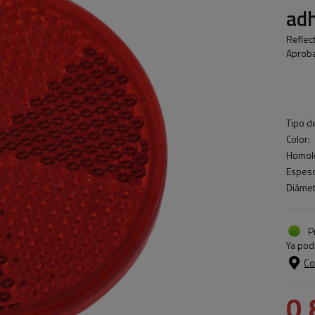
ad
Reflec
Aproba
Tipo d
Color:
Homolo
Espeso
Diámet
P
Ya pod
Co
0,