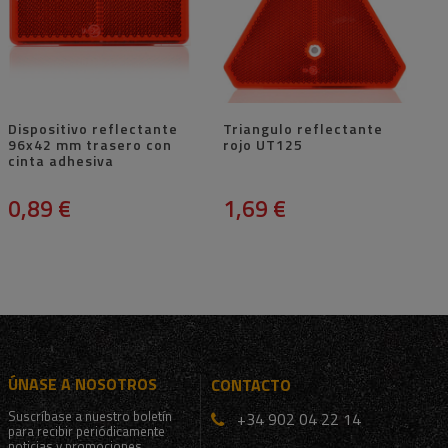
Dispositivo reflectante
Triangulo reflectante
96x42 mm trasero con
rojo UT125
cinta adhesiva
0,89 €
1,69 €
ÚNASE A NOSOTROS
CONTACTO
Suscríbase a nuestro boletín
+34 902 04 22 14
para recibir periódicamente
noticias y promociones