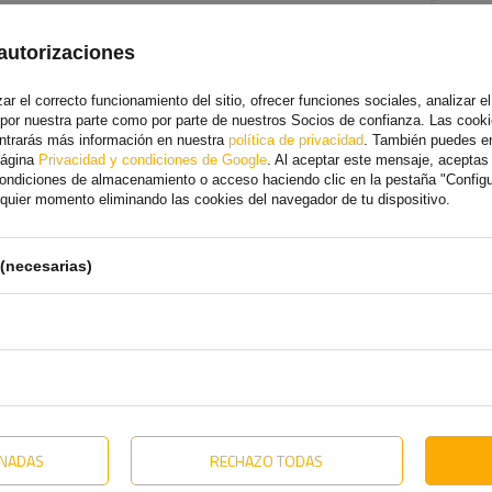
RES
autorizaciones
r el correcto funcionamiento del sitio, ofrecer funciones sociales, analizar el 
 por nuestra parte como por parte de nuestros Socios de confianza. Las cooki
ontrarás más información en nuestra
política de privacidad
. También puedes e
página
Privacidad y condiciones de Google
. Al aceptar este mensaje, acepta
 condiciones de almacenamiento o acceso haciendo clic en la pestaña "Config
alquier momento eliminando las cookies del navegador de tu dispositivo.
o.
más
(necesarias)
ONADAS
RECHAZO TODAS