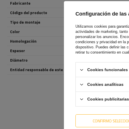
Fabricante
DOBPLAST
Código del producto
UT004786
Configuración de las 
Tipo de montaje
Cinta autoadhesiva
Utilizamos cookies para garantiza
Color
rojo
actividades de marketing, tanto
personalizar los anuncios. Enc
Homologación
E20 IA
condiciones y privacidad en la 
dispositivo. Puedes definir las
Espesor
6 mm
retirar tu consentimiento en cu
Diámetro
60 mm
Entidad responsable de este producto en la UE
DOBPLAST Sp. z o.
Cookies funcionales 
Cookies analíticas
Cookies publicitarias
CONFIRMO SELECCI