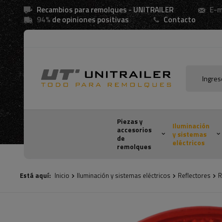
Recambios para remolques - UNITRAILER
E-m
94%
de opiniones positivas
Contacto
Piezas y
Iluminación
accesorios
y sistemas
de
eléctricos
remolques
Está aquí:
Inicio
Iluminación y sistemas eléctricos
Reflectores
R