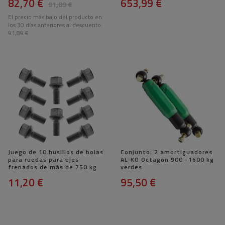
82,70 €
653,99 €
91,89 €
El precio más bajo del producto en
los 30 días anteriores al descuento:
91,89 €
Juego de 10 husillos de bolas
Conjunto: 2 amortiguadores
para ruedas para ejes
AL-KO Octagon 900 -1600 kg
frenados de más de 750 kg
verdes
11,20 €
95,50 €