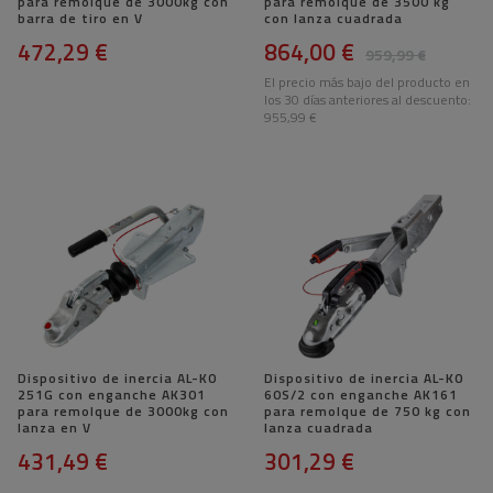
para remolque de 3000kg con
para remolque de 3500 kg
barra de tiro en V
con lanza cuadrada
472,29 €
864,00 €
959,99 €
El precio más bajo del producto en
los 30 días anteriores al descuento:
955,99 €
Dispositivo de inercia AL-KO
Dispositivo de inercia AL-KO
251G con enganche AK301
60S/2 con enganche AK161
para remolque de 3000kg con
para remolque de 750 kg con
lanza en V
lanza cuadrada
431,49 €
301,29 €