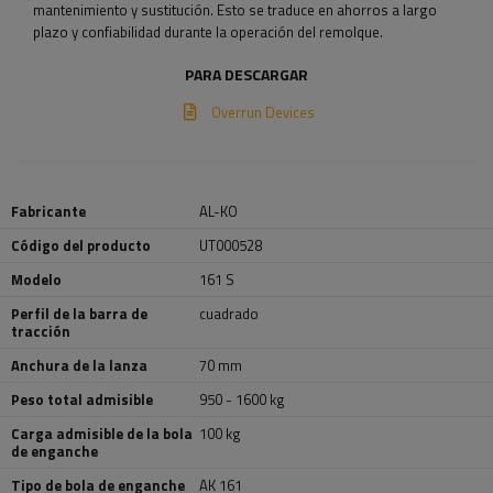
mantenimiento y sustitución. Esto se traduce en ahorros a largo
plazo y confiabilidad durante la operación del remolque.
PARA DESCARGAR
Overrun Devices
Fabricante
AL-KO
Código del producto
UT000528
Modelo
161 S
Perfil de la barra de
cuadrado
tracción
Anchura de la lanza
70 mm
Peso total admisible
950 - 1600 kg
Carga admisible de la bola
100 kg
de enganche
Tipo de bola de enganche
AK 161