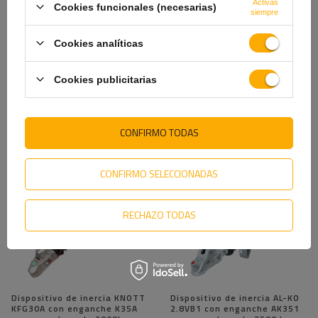
Activas
Cookies funcionales (necesarias)
siempre
Cookies analíticas
Dispositivo de inercia KNOTT
Dispositivo de inercia AL-KO
Cookies publicitarias
KF20A con enganche K20B
2.8VB1 con enganche AK351
para remolque de 2000kg con
para remolque de 3500kg con
lanza en V
lanza en V
293,59 €
704,59 €
CONFIRMO TODAS
CONFIRMO SELECCIONADAS
RECHAZO TODAS
Dispositivo de inercia KNOTT
Dispositivo de inercia AL-KO
KFG30A con enganche K35A
2.8VB1 con enganche AK351