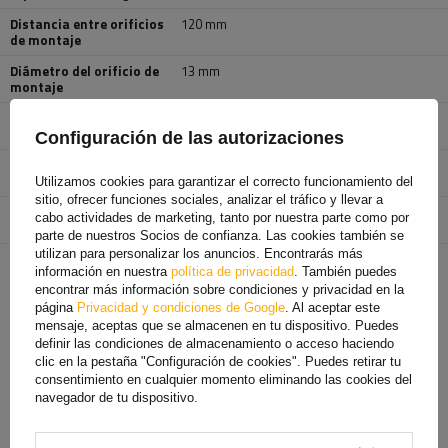
Distancia entre orificios
120 mm
de montaje
Diámetro del orificio de
13 mm
montaje
Indicador de desgaste del
sí
enganche
Configuración de las autorizaciones
Indicador de fallo del
sí
enganche
Utilizamos cookies para garantizar el correcto funcionamiento del
sitio, ofrecer funciones sociales, analizar el tráfico y llevar a
Entidad responsable de
AL-KO Technology Polska Sp. z o. o.
más
cabo actividades de marketing, tanto por nuestra parte como por
este producto en la UE
parte de nuestros Socios de confianza. Las cookies también se
utilizan para personalizar los anuncios. Encontrarás más
información en nuestra
política de privacidad
. También puedes
encontrar más información sobre condiciones y privacidad en la
TE VA A INTERESAR
página
Privacidad y condiciones de Google
. Al aceptar este
mensaje, aceptas que se almacenen en tu dispositivo. Puedes
definir las condiciones de almacenamiento o acceso haciendo
clic en la pestaña "Configuración de cookies". Puedes retirar tu
consentimiento en cualquier momento eliminando las cookies del
navegador de tu dispositivo.