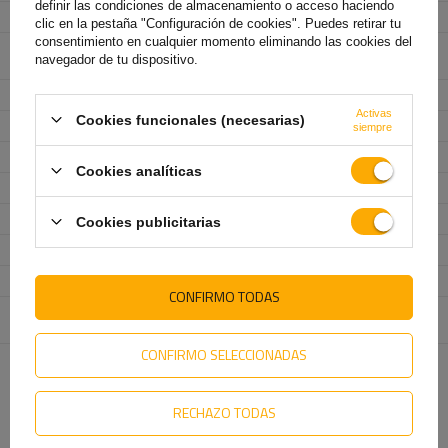
definir las condiciones de almacenamiento o acceso haciendo
Tensión
12/24 V
clic en la pestaña "Configuración de cookies". Puedes retirar tu
consentimiento en cualquier momento eliminando las cookies del
Funciones de la lámpara
luz de gálibo delantera
,
piloto trasero
,
navegador de tu dispositivo.
luz de posición lateral
Cable para luces de gálibo
plano
Activas
Cookies funcionales (necesarias)
Longitud del cable
0,5 m
siempre
Sección del conductor
2x 0,75 mm²
Cookies analíticas
Color
Blanco
,
rojo
,
naranja
Ancho
97 mm
Cookies publicitarias
Altura
96 mm
Profundidad
52 mm
CONFIRMO TODAS
Entidad responsable de
FRISTOM Sp. z o. o. Sp. k.
más
este producto en la UE
CONFIRMO SELECCIONADAS
TE VA A INTERESAR
RECHAZO TODAS