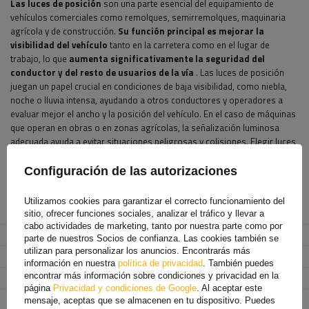
Las luces de posición
son una parte esencial del equipamiento de
vehículos comerciales como remolques, semirremolques, maquinaria
agrícola y de construcción.
Su función principal
es mejorar la
visibilidad del vehículo
tanto en la carretera como en el lugar de
trabajo, lo que
aumenta significativamente la seguridad del
conductor y del resto de usuarios de la vía
. Las luces de posición
juegan un papel crucial en condiciones de baja visibilidad, como niebla,
noche o lluvia intensa, ayudando a otros conductores y operadores a
evaluar mejor el ancho y la posición del vehículo. En el caso de máquinas
que operan en obras o en zonas agrícolas, la señalización luminosa
adecuada ayuda a evitar situaciones peligrosas y colisiones. Elegir luces
de señalización de alta calidad no es solo una cuestión de cumplir con la
normativa, sino también una inversión en la durabilidad y confiabilidad del
Configuración de las autorizaciones
equipo en condiciones de funcionamiento exigentes.
Utilizamos cookies para garantizar el correcto funcionamiento del
Fabricante
FRISTOM
sitio, ofrecer funciones sociales, analizar el tráfico y llevar a
cabo actividades de marketing, tanto por nuestra parte como por
Código del producto
UT005535
parte de nuestros Socios de confianza. Las cookies también se
utilizan para personalizar los anuncios. Encontrarás más
Modelo
FT-140 LED
información en nuestra
política de privacidad
. También puedes
encontrar más información sobre condiciones y privacidad en la
Lado de montaje
Izquierda
página
Privacidad y condiciones de Google
. Al aceptar este
Fuente de luz
LED
mensaje, aceptas que se almacenen en tu dispositivo. Puedes