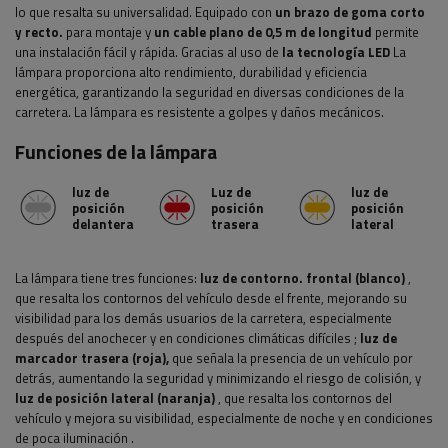
lo que resalta su universalidad. Equipado con
un brazo de goma corto
y recto.
para montaje y
un cable plano de 0,5 m de longitud
permite
una instalación fácil y rápida.
Gracias al uso de
la tecnología LED
La
lámpara proporciona alto rendimiento, durabilidad y eficiencia
energética, garantizando la seguridad en diversas condiciones de la
carretera. La lámpara es resistente a golpes y daños mecánicos.
Funciones de la lámpara
luz de
Luz de
luz de
posición
posición
posición
delantera
trasera
lateral
La lámpara tiene tres funciones:
luz de contorno.
frontal (blanco)
,
que resalta los contornos del vehículo desde el frente, mejorando su
visibilidad para los demás usuarios de la carretera, especialmente
después del anochecer y en condiciones climáticas difíciles
;
luz de
marcador
trasera (roja),
que señala la presencia de un vehículo por
detrás, aumentando la seguridad y minimizando el riesgo de colisión, y
luz de posición lateral (naranja)
, que resalta los contornos del
vehículo y mejora su visibilidad, especialmente de noche y en condiciones
de poca iluminación
.