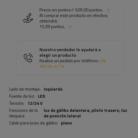
Precio en puntos:
1 509,00 puntos.
Al comprar este producto en efectivo,
obtendrá:
15,09 puntos.
Nuestro vendedor le ayudará a
elegir un producto
Realice un pedido por teléfono:
+34
902 04 22 14
Lado de montaje:
Izquierda
Fuente de luz:
LED
Tensión:
12/24 V
Funciones de la
luz de gálibo delantera,
piloto trasero
,
luz
lámpara:
de posición lateral
Cable para luces de gálibo:
plano