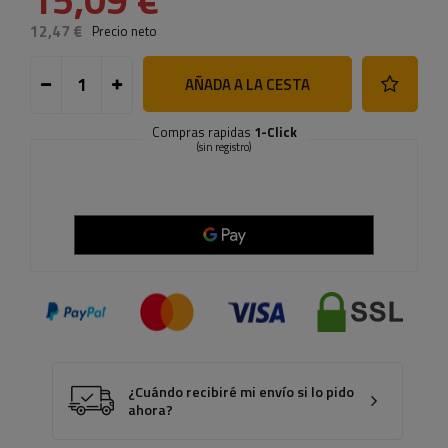
12,47 €
Precio neto
AÑADA A LA CESTA
Compras rapidas
1-Click
(sin registro)
¿Cuándo recibiré mi envío si lo pido
ahora?