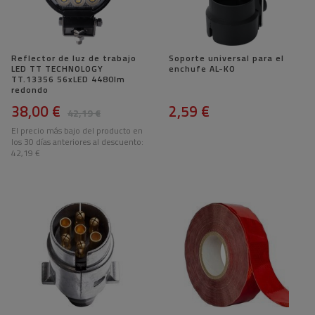
Reflector de luz de trabajo
Soporte universal para el
LED TT TECHNOLOGY
enchufe AL-KO
TT.13356 56xLED 4480lm
redondo
38,00 €
2,59 €
42,19 €
El precio más bajo del producto en
los 30 días anteriores al descuento:
42,19 €