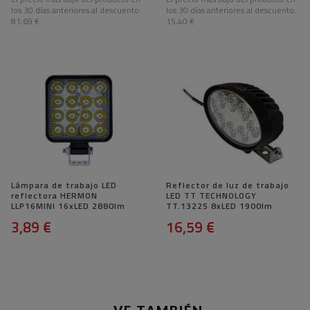
los 30 días anteriores al descuento:
los 30 días anteriores al descuento:
81,69 €
15,40 €
Lámpara de trabajo LED
Reflector de luz de trabajo
reflectora HERMON
LED TT TECHNOLOGY
LLP16MINI 16xLED 2880lm
TT.13225 8xLED 1900lm
3,89 €
16,59 €