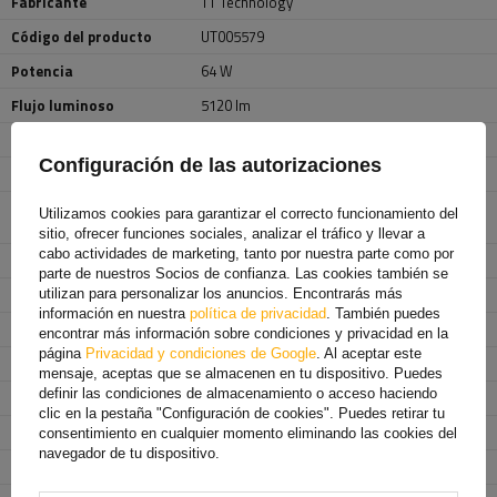
Fabricante
TT Technology
Código del producto
UT005579
Potencia
64 W
Flujo luminoso
5120 lm
Número de LED
64
Configuración de las autorizaciones
Color de la luz
luz blanca neutra
Temperatura de color de la
5700 K
Utilizamos cookies para garantizar el correcto funcionamiento del
luz
sitio, ofrecer funciones sociales, analizar el tráfico y llevar a
cabo actividades de marketing, tanto por nuestra parte como por
Lente
disperso
parte de nuestros Socios de confianza. Las cookies también se
Fuente de luz
LED
utilizan para personalizar los anuncios. Encontrarás más
información en nuestra
política de privacidad
. También puedes
Tensión
10/30 V
encontrar más información sobre condiciones y privacidad en la
página
Privacidad y condiciones de Google
. Al aceptar este
Durabilidad
50 000 h
mensaje, aceptas que se almacenen en tu dispositivo. Puedes
definir las condiciones de almacenamiento o acceso haciendo
Ancho
108 mm
clic en la pestaña "Configuración de cookies". Puedes retirar tu
Altura
140 mm
consentimiento en cualquier momento eliminando las cookies del
navegador de tu dispositivo.
Profundidad
56 mm