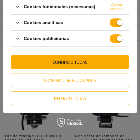
Longitud del cable
0,5 m
Activas
Cookies funcionales (necesarias)
siempre
Homologación
E9
Clase de protección
IP 68/69K
Cookies analíticas
Entidad responsable de
KT TRADE Sp. z o.o. Krzysztof Tritt sp.
este producto en la UE
k.
más
Cookies publicitarias
TE VA A INTERESAR
CONFIRMO TODAS
CONFIRMO SELECCIONADAS
RECHAZO TODAS
Luz de trabajo LED TruckLED
Reflector de lámpara de