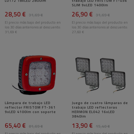
L0172 18xLED 2800lm
trabajo LED FRISTOM FT-036
SLIM 9xLED 1400lm
28,50 €
26,90 €
31,69 €
31,69 €
El precio más bajo del producto en
El precio más bajo del producto en
los 30 días anteriores al descuento:
los 30 días anteriores al descuento:
31,69 €
27,60 €
Lámpara de trabajo LED
Juego de cuatro lámparas de
reflector FRISTOM FT-361
trabajo LED reflectoras
9xLED 4100lm con soporte
HERMON EL042 16xLED
3840lm
65,40 €
13,90 €
81,69 €
15,40 €
El precio más bajo del producto en
El precio más bajo del producto en