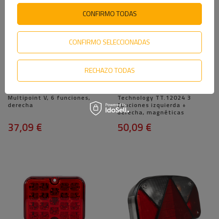
CONFIRMO TODAS
CONFIRMO SELECCIONADAS
RECHAZO TODAS
ASPÖCK Luz trasera LED
Luces traseras LED TT
Multipoint V, 6 funciones,
Technology TT.12024 3
derecha
funciones izquierda +
derecha, magnéticas
37,09 €
50,09 €