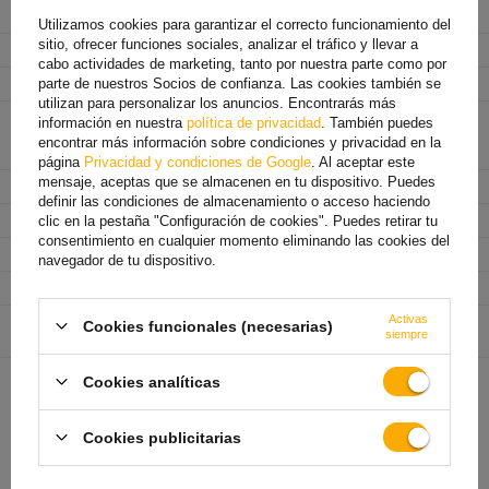
Tensión
12/24 V
Utilizamos cookies para garantizar el correcto funcionamiento del
sitio, ofrecer funciones sociales, analizar el tráfico y llevar a
Tipo de conexión
cable
cabo actividades de marketing, tanto por nuestra parte como por
Longitud del cable
0,25 m
parte de nuestros Socios de confianza. Las cookies también se
utilizan para personalizar los anuncios. Encontrarás más
Funciones de la lámpara
Luz de posición
,
Luz de freno
,
información en nuestra
política de privacidad
. También puedes
Indicador dinámico
,
encontrar más información sobre condiciones y privacidad en la
Iluminación de la matrícula
,
Reflector
página
Privacidad y condiciones de Google
. Al aceptar este
mensaje, aceptas que se almacenen en tu dispositivo. Puedes
Ancho
107,3 mm
definir las condiciones de almacenamiento o acceso haciendo
Altura
109,3 mm
clic en la pestaña "Configuración de cookies". Puedes retirar tu
consentimiento en cualquier momento eliminando las cookies del
Profundidad
34 mm
navegador de tu dispositivo.
Clase de protección
IP 67
Entidad responsable de
KAMAR Knapkiewicz Spółka komandytowo-
Activas
Cookies funcionales (necesarias)
siempre
este producto en la UE
akcyjna
más
Cookies analíticas
TE VA A INTERESAR
Cookies publicitarias