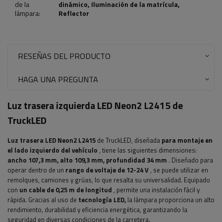
de la
dinámico
,
Iluminación de la matrícula
,
lámpara:
Reflector
RESEÑAS DEL PRODUCTO
HAGA UNA PREGUNTA
Luz trasera izquierda LED Neon2 L2415 de
TruckLED
Luz trasera LED Neon2 L2415
de TruckLED, diseñada
para montaje en
el lado izquierdo del vehículo
, tiene las siguientes dimensiones:
ancho
107,3 ​​mm, alto 109,3 mm, profundidad 34 mm
. Diseñado para
operar dentro de un
rango de voltaje de 12-24 V
, se puede utilizar en
remolques, camiones y grúas, lo que resalta su universalidad. Equipado
con
un cable de 0,25 m de longitud
, permite una instalación fácil y
rápida. Gracias al uso de
tecnología LED,
la lámpara proporciona un alto
rendimiento, durabilidad y eficiencia energética, garantizando la
seguridad en diversas condiciones de la carretera.