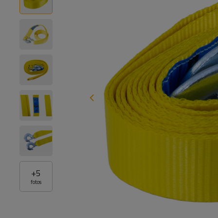
+
5
fotos