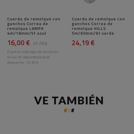
Cuerda de remolque con
Cuerda de remolque con
ganchos Correa de
ganchos Correa de
remolque LAMPA
remolque HILLS
4m/18mm/5t azul
5m/60mm/6t verde
16,00 €
24,19 €
17,79 €
El precio más bajo del producto
en los 30 días anteriores al
descuento:
15,10 €
VE TAMBIÉN