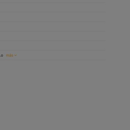
.o
más