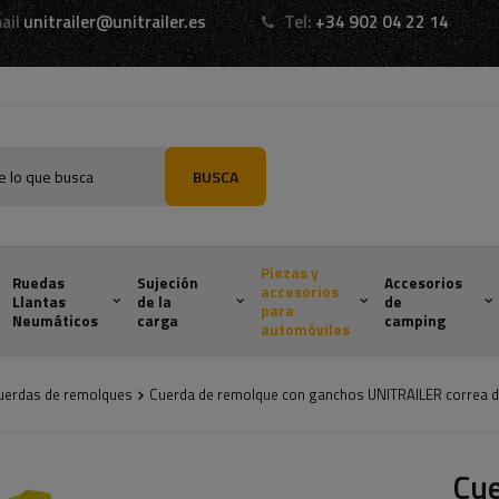
ail
unitrailer@unitrailer.es
Tel:
+34 902 04 22 14
BUSCA
Piezas y
Ruedas
Sujeción
Accesorios
accesorios
Llantas
de la
de
para
Neumáticos
carga
camping
automóviles
cuerdas de remolques
Cuerda de remolque con ganchos UNITRAILER correa 
Cue