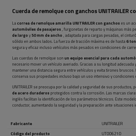
Cuerda de remolque con ganchos UNITRAILER co
La
correa de remolque amarilla UNITRAILER con ganchos
es un ac
automóviles de pasajeros
, furgonetas de reparto y máquinas más pe
de largo
y
50 mm de ancho
, adaptada para cargas pesadas, el cintu
sólido en ambos lados. La fuerza de tracción máxima es de hasta
6 ton
segura y eficaz incluso vehículos más pesados ​​en condiciones de carrete
Las cuerdas de remolque son
un equipo esencial para cada automóv
necesario mover un vehículo averiado. Gracias a su longitud adecuada y
mantener una distancia segura entre vehículos y evita tirones bruscos. 
conserva sus propiedades incluso bajo un uso intensivo y condiciones cl
UNITRAILER se preocupa por la calidad y seguridad de sus productos, 
de acero duraderos
protegidos contra la corrosión. Las marcas claras
inglés facilitan la identificación de los parámetros técnicos. Este mode
conductor, aumentando la seguridad y la preparación ante situaciones i
Fabricante
UNITRAILER
Código del producto
UT006210