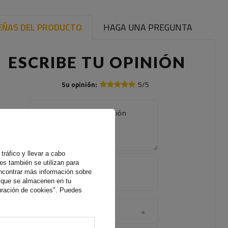
EÑAS DEL PRODUCTO
HAGA UNA PREGUNTA
ESCRIBE TU OPINIÓN
5/5
Su opinión:
El contenido de su opinión
tráfico y llevar a cabo
Agregue
es también se utilizan para
su propia
ncontrar más información sobre
foto de
s que se almacenen en tu
producto:
uración de cookies". Puedes
Su nombre