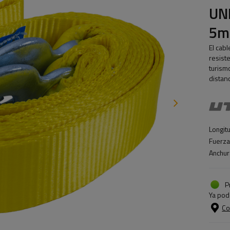
UNI
5m
El cab
resist
turism
distan
Longitu
Fuerza
Anchur
P
Ya pod
Co