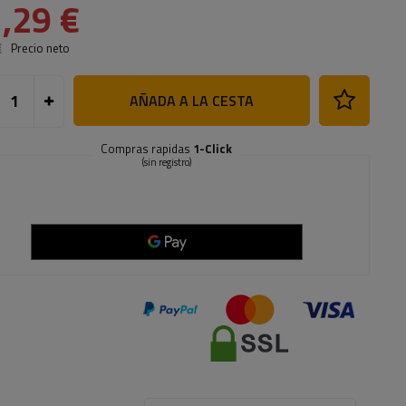
,29 €
€
Precio neto
AÑADA A LA CESTA
Compras rapidas
1-Click
(sin registro)