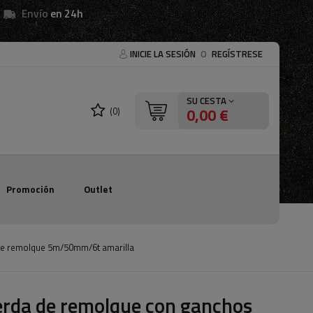
Envío
en 24h
INICIE LA SESIÓN
O
REGÍSTRESE
SU CESTA
0,00 €
(0)
Promoción
Outlet
de remolque 5m/50mm/6t amarilla
rda de remolque con ganchos