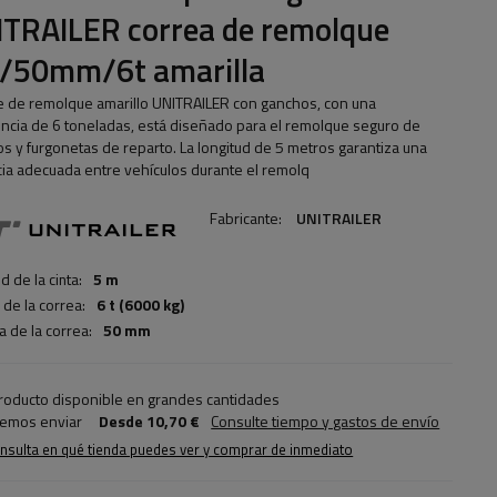
TRAILER correa de remolque
/50mm/6t amarilla
le de remolque amarillo UNITRAILER con ganchos, con una
encia de 6 toneladas, está diseñado para el remolque seguro de
os y furgonetas de reparto. La longitud de 5 metros garantiza una
cia adecuada entre vehículos durante el remolq
Fabricante:
UNITRAILER
d de la cinta:
5 m
 de la correa:
6 t (6000 kg)
a de la correa:
50 mm
roducto disponible en grandes cantidades
emos enviar
Desde
10,70 €
Consulte tiempo y gastos de envío
nsulta en qué tienda puedes ver y comprar de inmediato