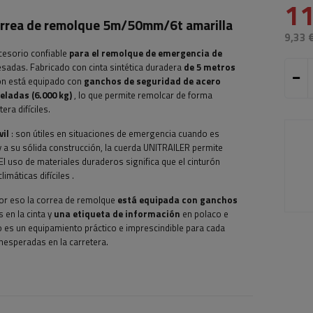
11
rrea de remolque 5m/50mm/6t amarilla
9,33 
cesorio confiable
para el remolque de emergencia de
sadas. Fabricado con cinta sintética duradera
de 5 metros
rón está equipado con
ganchos de seguridad de acero
eladas (6.000 kg)
, lo que permite remolcar de forma
ra difíciles.
il
: son útiles en situaciones de emergencia cuando es
 a su sólida construcción, la cuerda UNITRAILER permite
El uso de materiales duraderos significa que el cinturón
imáticas difíciles
.
por eso la correa de remolque
está equipada con ganchos
 en la cinta y
una etiqueta de información
en polaco e
lo es un equipamiento práctico e imprescindible para cada
nesperadas en la carretera.