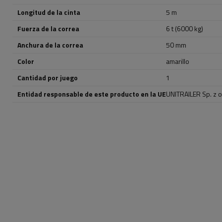
Longitud de la cinta
5 m
Fuerza de la correa
6 t (6000 kg)
Anchura de la correa
50 mm
Color
amarillo
Cantidad por juego
1
Entidad responsable de este producto en la UE
UNITRAILER Sp. z o