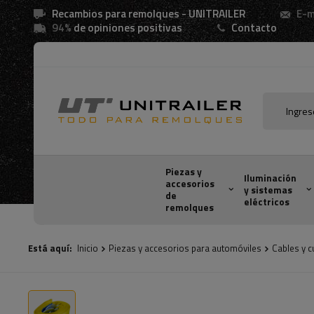
Recambios para remolques - UNITRAILER
E-m
94%
de opiniones positivas
Contacto
Piezas y
Iluminación
accesorios
y sistemas
de
eléctricos
remolques
Está aquí:
Inicio
Piezas y accesorios para automóviles
Cables y 