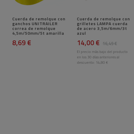
Cuerda de remolque con
Cuerda de remolque con
ganchos UNITRAILER
grilletes LAMPA cuerda
correa de remolque
de acero 3,5m/6mm/3t
4,5m/50mm/5t amarilla
azul
8,69 €
14,00 €
16,49 €
El precio más bajo del producto
en los 30 días anteriores al
descuento:
14,80 €