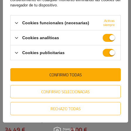
navegador de tu dispositivo.
Activas
Cookies funcionales (necesarias)
Calzo de rueda TULPLAST h:
Cinta transportadora
siempre
100mm
UNITRAILER de 6 m/50 mm/5
t de color naranja con tensor
Cookies analíticas
4,39 €
9,69 €
Cookies publicitarias
CONFIRMO TODAS
CONFIRMO SELECCIONADAS
RECHAZO TODAS
Caja extintor 6kg DAKEN
Conjunto: Cuatro amarres
82170 REGON
ZBF-50-1 Winterhoff
620x335x240mm rojo
34,49 €
9,00 €