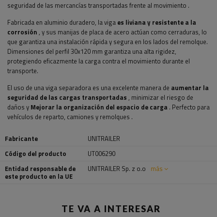
seguridad de las mercancías transportadas frente al movimiento
.
Fabricada en aluminio duradero, la viga
es liviana y resistente a la
corrosión
, y sus manijas de placa de acero actúan como cerraduras, lo
que garantiza una instalación rápida y segura en los lados del remolque.
Dimensiones del perfil
30x120
mm garantiza una alta rigidez,
protegiendo eficazmente la carga contra el movimiento durante el
transporte.
El uso de una viga separadora es una excelente manera de
aumentar la
seguridad de las cargas transportadas
, minimizar el riesgo de
daños y
Mejorar la organización del espacio de carga
. Perfecto para
vehículos de reparto, camiones y remolques
.
Fabricante
UNITRAILER
Código del producto
UT006290
Entidad responsable de
UNITRAILER Sp. z o.o
más
este producto en la UE
TE VA A INTERESAR