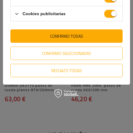
26,89 €
75,20 €
Cookies publicitarias
CONFIRMO TODAS
CONFIRMO SELECCIONADAS
RECHAZO TODAS
Juego de dos guardabarros
Juego de dos guardabarros
para remolque de 14-17"
para remolque de 13-14" DE
DOMAR DK3110 pasos de
HAAN HMK 2066, pasos de
rueda planos 870/260mm
rueda 660/200 mm
63,00 €
46,20 €