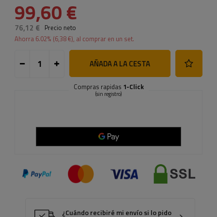
99,60 €
76,12 €
Precio neto
Ahorra
6.02
% (
6,38 €
), al comprar en un set.
AÑADA A LA CESTA
Compras rapidas
1-Click
(sin registro)
¿Cuándo recibiré mi envío si lo pido