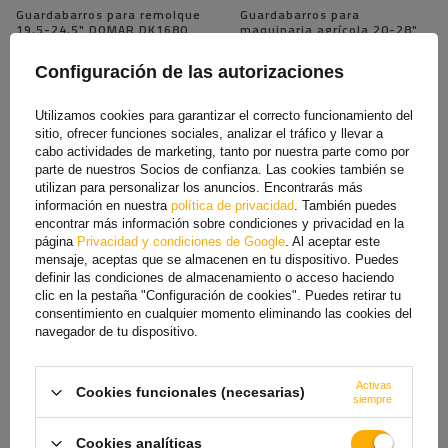
Guardabarros para remolque
Guardabarros para
19,5-24,5" DOMAR DK1680
maquinaria agrícola 20-28"
paso de rueda 1300/430mm
DOMAR T10130 paso de
rueda 1100/410mm
Configuración de las autorizaciones
116,10 €
47,99 €
154,79 €
Utilizamos cookies para garantizar el correcto funcionamiento del
El precio más bajo del producto en
los 30 días anteriores al descuento:
sitio, ofrecer funciones sociales, analizar el tráfico y llevar a
154,79 €
cabo actividades de marketing, tanto por nuestra parte como por
parte de nuestros Socios de confianza. Las cookies también se
utilizan para personalizar los anuncios. Encontrarás más
información en nuestra
política de privacidad
. También puedes
encontrar más información sobre condiciones y privacidad en la
página
Privacidad y condiciones de Google
. Al aceptar este
mensaje, aceptas que se almacenen en tu dispositivo. Puedes
definir las condiciones de almacenamiento o acceso haciendo
clic en la pestaña "Configuración de cookies". Puedes retirar tu
consentimiento en cualquier momento eliminando las cookies del
navegador de tu dispositivo.
Tubo recto para montaje del
Juego de dos guardabarros
Activas
Cookies funcionales (necesarias)
guardabarros DOMAR
para maquinaria agrícola 16-
siempre
DK8022, diámetro del
28" pasos de rueda DOMAR
soporte 42mm
T10100 960/310mm
Cookies analíticas