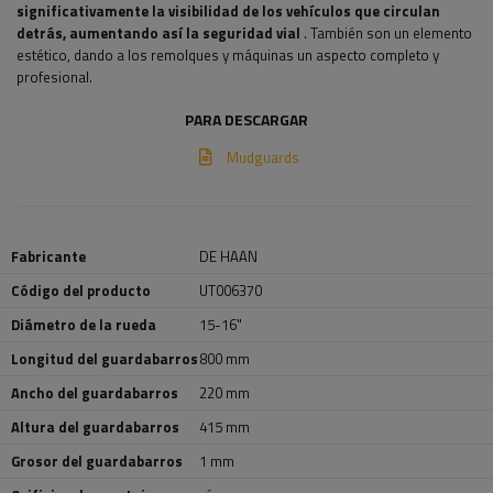
significativamente la visibilidad de los vehículos que circulan
detrás, aumentando así la seguridad vial
. También son un elemento
estético, dando a los remolques y máquinas un aspecto completo y
profesional.
PARA DESCARGAR
Mudguards
Fabricante
DE HAAN
Código del producto
UT006370
Diámetro de la rueda
15-16"
Longitud del guardabarros
800 mm
Ancho del guardabarros
220 mm
Altura del guardabarros
415 mm
Grosor del guardabarros
1 mm