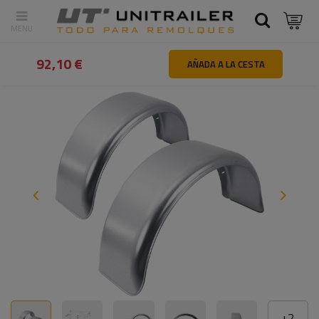
Atrás
Inicio
Ruedas Llantas Neumáticos
Guardabarros y faldill
92,10 €
AÑADA A LA CESTA
+
2