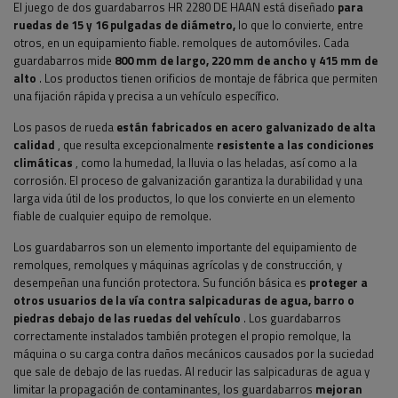
El juego de dos guardabarros HR 2280 DE HAAN está diseñado
para
ruedas de 15 y 16 pulgadas de diámetro,
lo que lo convierte, entre
otros, en un equipamiento fiable. remolques de automóviles.
Cada
guardabarros mide
800 mm de largo, 220 mm de ancho y 415 mm de
alto
. Los productos tienen orificios de montaje de fábrica que permiten
una fijación rápida y precisa a un vehículo específico.
Los pasos de rueda
están fabricados en acero galvanizado de alta
calidad
, que resulta excepcionalmente
resistente a las condiciones
climáticas
, como la humedad, la lluvia o las heladas, así como a la
corrosión. El proceso de galvanización garantiza la durabilidad y una
larga vida útil de los productos, lo que los convierte en un elemento
fiable de cualquier equipo de remolque.
Los guardabarros son un elemento importante del equipamiento de
remolques, remolques y máquinas agrícolas y de construcción, y
desempeñan una función protectora. Su función básica es
proteger a
otros usuarios de la vía contra salpicaduras de agua, barro o
piedras debajo de las ruedas del vehículo
. Los guardabarros
correctamente instalados también protegen el propio remolque, la
máquina o su carga contra daños mecánicos causados ​​por la suciedad
que sale de debajo de las ruedas. Al reducir las salpicaduras de agua y
limitar la propagación de contaminantes, los guardabarros
mejoran