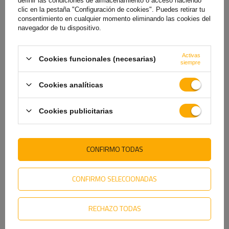
definir las condiciones de almacenamiento o acceso haciendo
clic en la pestaña "Configuración de cookies". Puedes retirar tu
2,10 €
3,60 €
2,59 €
4,29 €
consentimiento en cualquier momento eliminando las cookies del
navegador de tu dispositivo.
El precio más bajo del producto en
El precio más bajo del producto en
los 30 días anteriores al descuento:
los 30 días anteriores al descuento:
2,59 €
4,29 €
Activas
Cookies funcionales (necesarias)
siempre
Cookies analíticas
VE TAMBIÉN
Cookies publicitarias
CONFIRMO TODAS
CONFIRMO SELECCIONADAS
RECHAZO TODAS