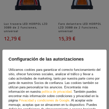
Luz trasera LED HORPOL LZD
Faro delantero LED HORPOL
3089 de 2 funciones,
LZD 3088 de 2 funciones,
universal
universal
12,79 €
15,39 €
Configuración de las autorizaciones
Utilizamos cookies para garantizar el correcto funcionamiento del
sitio, ofrecer funciones sociales, analizar el tráfico y llevar a
cabo actividades de marketing, tanto por nuestra parte como por
parte de nuestros Socios de confianza. Las cookies también se
utilizan para personalizar los anuncios. Encontrarás más
información en nuestra
política de privacidad
. También puedes
encontrar más información sobre condiciones y privacidad en la
Carcasa de lámpara LED
Portalámparas FRISTOM FT-
página
Privacidad y condiciones de Google
. Al aceptar este
FRISTOM FT-355/356 para
355/356 para montaje
montaje empotrado,
lateral universal
mensaje, aceptas que se almacenen en tu dispositivo. Puedes
universal