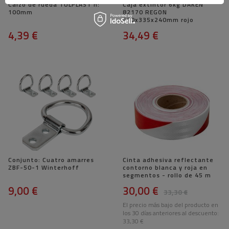
Calzo de rueda TULPLAST h:
Caja extintor 6kg DAKEN
100mm
82170 REGON
620x335x240mm rojo
4,39 €
34,49 €
Conjunto: Cuatro amarres
Cinta adhesiva reflectante
ZBF-50-1 Winterhoff
contorno blanca y roja en
segmentos - rollo de 45 m
9,00 €
30,00 €
33,30 €
El precio más bajo del producto en
los 30 días anteriores al descuento:
33,30 €