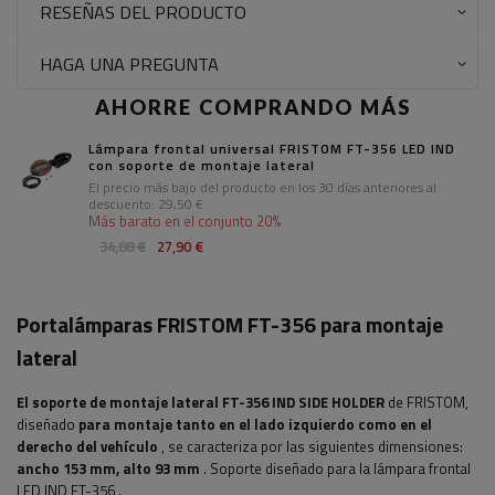
RESEÑAS DEL PRODUCTO
HAGA UNA PREGUNTA
AHORRE COMPRANDO MÁS
Lámpara frontal universal FRISTOM FT-356 LED IND
con soporte de montaje lateral
El precio más bajo del producto en los 30 días anteriores al
descuento:
29,50 €
Más barato en el conjunto 20%
34,88 €
27,90 €
Portalámparas FRISTOM FT-356 para montaje
lateral
El soporte de montaje lateral FT-356 IND SIDE HOLDER
de FRISTOM,
diseñado
para montaje tanto en el lado izquierdo como en el
derecho del vehículo
, se caracteriza por las siguientes dimensiones:
ancho 153 mm, alto 93 mm
. Soporte diseñado para la lámpara frontal
LED IND FT-356
.