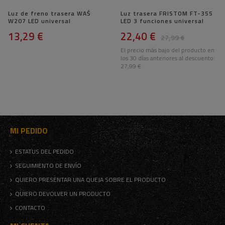
Luz de freno trasera WAŚ
Luz trasera FRISTOM FT-355
W207 LED universal
LED 3 funciones universal
13,29 €
22,40 €
27,99 €
El precio más bajo del producto en
los 30 días anteriores al descuento:
27,99 €
MI PEDIDO
ESTATUS DEL PEDIDO
SEGUIMIENTO DE ENVÍO
QUIERO PRESENTAR UNA QUEJA SOBRE EL PRODUCTO
QUIERO DEVOLVER UN PRODUCTO
CONTACTO