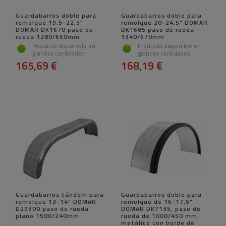
Guardabarros doble para
Guardabarros doble para
remolque 19,5-22,5"
remolque 20-24,5" DOMAR
DOMAR DK1670 paso de
DK1685 paso de rueda
rueda 1280/650mm
1340/670mm
Producto disponible en
Producto disponible en
grandes cantidades
grandes cantidades
165,69 €
168,19 €
Guardabarros tándem para
Guardabarros doble para
remolque 13-14" DOMAR
remolque de 16-17,5"
D29300 paso de rueda
DOMAR DK7135, paso de
plano 1500/240mm
rueda de 1000/450 mm,
metálico con borde de