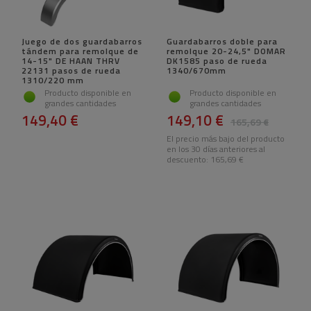
Juego de dos guardabarros
Guardabarros doble para
tándem para remolque de
remolque 20-24,5" DOMAR
14-15" DE HAAN THRV
DK1585 paso de rueda
22131 pasos de rueda
1340/670mm
1310/220 mm
Producto disponible en
Producto disponible en
grandes cantidades
grandes cantidades
149,40 €
149,10 €
165,69 €
El precio más bajo del producto
en los 30 días anteriores al
descuento:
165,69 €