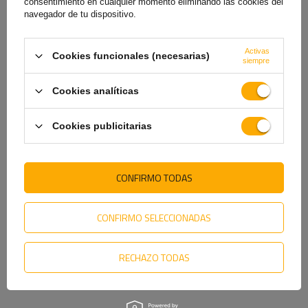
43,49 €
45,69 €
consentimiento en cualquier momento eliminando las cookies del
navegador de tu dispositivo.
Activas
Cookies funcionales (necesarias)
siempre
Cookies analíticas
Cookies publicitarias
CONFIRMO TODAS
Guardabarros tándem para
Guardabarros tándem para
remolque de 14-15" DE
remolque 14-15" DE HAAN
HAAN THMK 22155 paso de
THRD 22155 paso de rueda
rueda 1550/220mm
1550/220mm
CONFIRMO SELECCIONADAS
Producto disponible en
Producto disponible en
grandes cantidades
grandes cantidades
43,99 €
81,19 €
RECHAZO TODAS