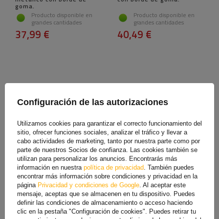
goma.
Producto disponible en
Producto disponible en
grandes cantidades
grandes cantidades
37,99 €
40,49 €
Configuración de las autorizaciones
Utilizamos cookies para garantizar el correcto funcionamiento del
sitio, ofrecer funciones sociales, analizar el tráfico y llevar a
cabo actividades de marketing, tanto por nuestra parte como por
parte de nuestros Socios de confianza. Las cookies también se
Guardabarros doble para
Guardabarros tándem para
utilizan para personalizar los anuncios. Encontrarás más
remolque de 17,5 a 19,5",
remolque de 15-16" DE
información en nuestra
política de privacidad
. También puedes
paso de rueda DOMAR
HAAN THMK 24150 paso de
encontrar más información sobre condiciones y privacidad en la
DK7140 de 1000/500 mm,
rueda 1500/240mm
página
Privacidad y condiciones de Google
. Al aceptar este
metálico con borde de
goma.
mensaje, aceptas que se almacenen en tu dispositivo. Puedes
Producto disponible en
Producto disponible en
definir las condiciones de almacenamiento o acceso haciendo
grandes cantidades
grandes cantidades
clic en la pestaña "Configuración de cookies". Puedes retirar tu