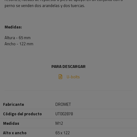
perno se venden dos arandelas y dos tuercas.
Medidas:
Altura - 65 mm
Ancho - 122 mm
PARA DESCARGAR
U-bolts
Fabricante
DROMET
Código del producto
UT002878
Medidas
M12
Alto x ancho
65 x 122