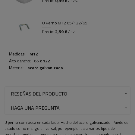
0,39 €
Precio:
/ pzs.
U Perno M12 65/122/65
2,59 €
Precio:
/ pz.
Medidas :
M12
Alto x ancho:
65 x 122
Material:
acero galvanizado
RESEÑAS DEL PRODUCTO
HAGA UNA PREGUNTA
U perno con rosca en cada lado. Hecho del acero galvanizado. Puede ser
usado como mango universal, por ejemplo, para varios tipos de
resortes, ruedas de repuesto o pies de apoyo.
En un conjunto con U-