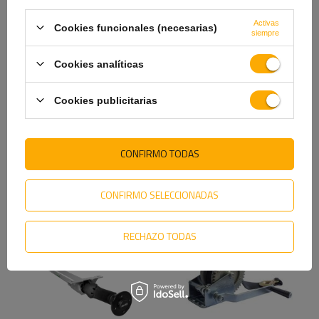
Activas
Cookies funcionales (necesarias)
siempre
Conector Dromet para
Abrazadera redonda M12 con
abrazadera M8 (1")
tuercas y arandelas 115/175
Cookies analíticas
1,49 €
3,89 €
Cookies publicitarias
CONFIRMO TODAS
VE TAMBIÉN
CONFIRMO SELECCIONADAS
RECHAZO TODAS