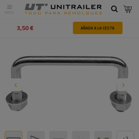
Atrás
Inicio
Piezas y accesorios de remolques
Tornillos y per
3,50 €
AÑADA A LA CESTA
+
2