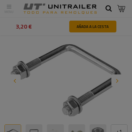
Atrás
Inicio
Piezas y accesorios de remolques
Tornillos y per
3,20 €
AÑADA A LA CESTA
+
1