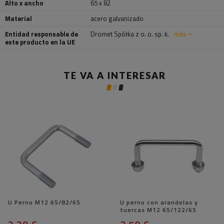
Alto x ancho
65 x 82
Material
acero galvanizado
Entidad responsable de
Dromet Spółka z o. o. sp. k.
más
este producto en la UE
TE VA A INTERESAR
U Perno M12 65/82/65
U perno con arandelas y
tuercas M12 65/122/65