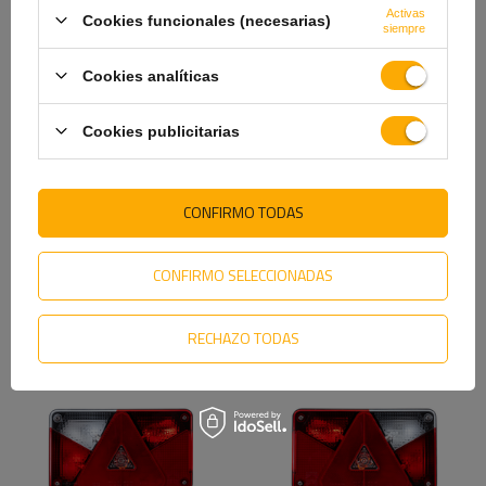
Activas
Cookies funcionales (necesarias)
siempre
Cookies analíticas
U perno con arandelas y
Conector Dromet para
tuercas M12 105/42/105
abrazadera M8 (1")
Cookies publicitarias
3,50 €
1,49 €
CONFIRMO TODAS
VE TAMBIÉN
CONFIRMO SELECCIONADAS
RECHAZO TODAS