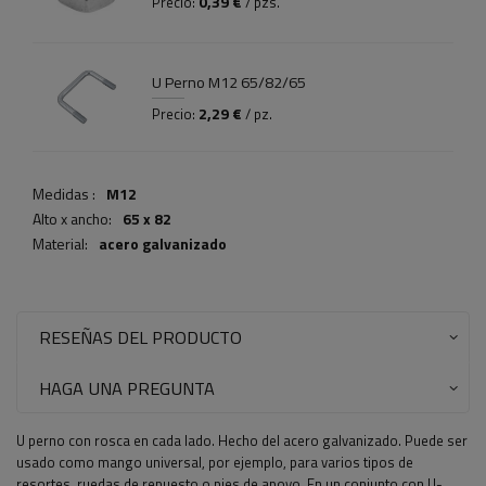
0,39 €
Precio:
/ pzs.
U Perno M12 65/82/65
2,29 €
Precio:
/ pz.
Medidas :
M12
Alto x ancho:
65 x 82
Material:
acero galvanizado
RESEÑAS DEL PRODUCTO
HAGA UNA PREGUNTA
U perno con rosca en cada lado. Hecho del acero galvanizado. Puede ser
usado como mango universal, por ejemplo, para varios tipos de
resortes, ruedas de repuesto o pies de apoyo.
En un conjunto con U-