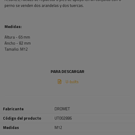
perno se venden dos arandelas y dos tuercas.
Medidas:
Altura - 65 mm
Ancho - 82 mm
Tamaño: M12
PARA DESCARGAR
U-bolts
Fabricante
DROMET
Código del producto
UT002886
Medidas
M12